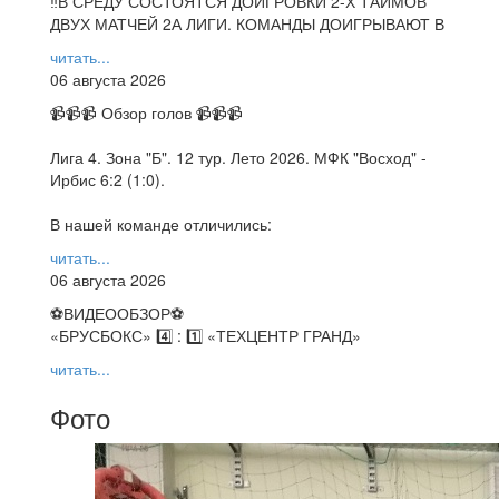
‼В СРЕДУ СОСТОЯТСЯ ДОИГРОВКИ 2-Х ТАЙМОВ
ДВУХ МАТЧЕЙ 2А ЛИГИ. КОМАНДЫ ДОИГРЫВАЮТ В
читать...
06 августа 2026
📹📹📹 Обзор голов 📹📹📹
Лига 4. Зона "Б". 12 тур. Лето 2026. МФК "Восход" -
Ирбис 6:2 (1:0).
В нашей команде отличились:
читать...
06 августа 2026
⚽️ВИДЕООБЗОР⚽️
«БРУСБОКС» 4️⃣ : 1️⃣ «ТЕХЦЕНТР ГРАНД»
читать...
Фото