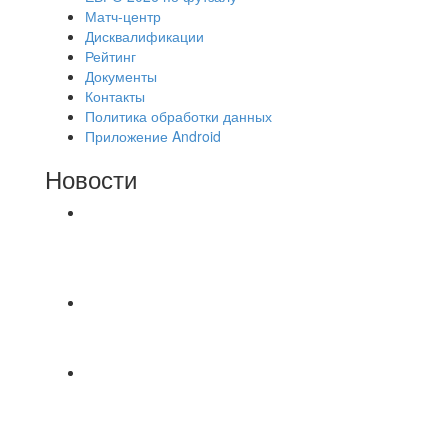
Матч-центр
Дисквалификации
Рейтинг
Документы
Контакты
Политика обработки данных
Приложение Android
Новости
⚽НАЗНАЧЕНИЯ СУДЕЙ⚽ ‼В СРЕДУ
СОСТОЯТСЯ ДОИГРОВКИ 2-Х ТАЙМОВ ДВУХ
МАТЧЕЙ 2А ЛИГИ.
📹📹📹 Обзор голов 📹📹📹 Лига 4. Зона "Б". 12
тур. Лето 2026. МФК "Восход" - Ирбис 6:2
⚽️ВИДЕООБЗОР⚽️ «БРУСБОКС» 4️⃣ : 1️⃣
«ТЕХЦЕНТР ГРАНД»