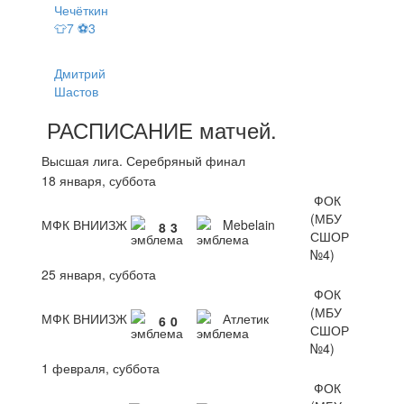
Чечёткин
👕7 ⚽3
Дмитрий
Шастов
РАСПИСАНИЕ
матчей
.
Высшая лига. Серебряный финал
18 января, суббота
ФОК
(МБУ
МФК ВНИИЗЖ
Mebelain
8
3
СШОР
№4)
25 января, суббота
ФОК
(МБУ
МФК ВНИИЗЖ
Атлетик
6
0
СШОР
№4)
1 февраля, суббота
ФОК