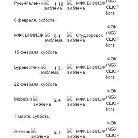
(МБУ
Русь-Меленки
МФК ВНИИЗЖ
1
12
СШОР
№4)
8 февраля, суббота
ФОК
(МБУ
МФК ВНИИЗЖ
Студ.городок
6
1
СШОР
№4)
15 февраля, суббота
ФОК
(МБУ
Буревестник
МФК ВНИИЗЖ
1
5
СШОР
№4)
22 февраля, суббота
ФОК
(МБУ
Mebelain
МФК ВНИИЗЖ
2
4
СШОР
№4)
7 марта, суббота
ФОК
(МБУ
Атлетик
МФК ВНИИЗЖ
2
7
СШОР