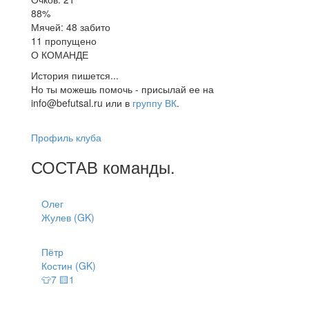
88%
Мячей: 48 забито
11 пропущено
О КОМАНДЕ
История пишется...
Но ты можешь помочь - присылай ее на
info@befutsal.ru или в
группу ВК
.
Профиль клуба
СОСТАВ
команды
.
Олег
Жулев (GK)
Пётр
Костин (GK)
👕7 🟨1