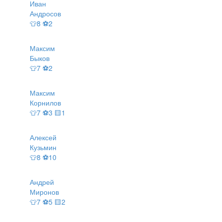
Иван
Андросов
👕8 ⚽2
Максим
Быков
👕7 ⚽2
Максим
Корнилов
👕7 ⚽3 🟨1
Алексей
Кузьмин
👕8 ⚽10
Андрей
Миронов
👕7 ⚽5 🟨2