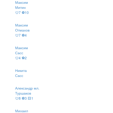
Максим
Митин
👕7 ⚽10
Максим
Отмахов
👕7 ⚽4
Максим
Сасс
👕4 ⚽2
Никита
Сасс
Александр мл.
Туршаков
👕8 ⚽3 🟨1
Михаил