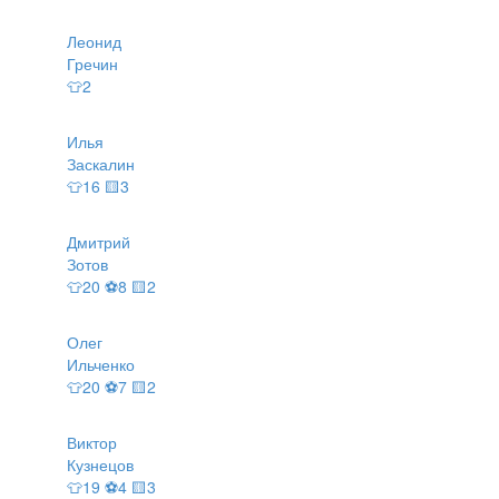
Леонид
Гречин
👕2
Илья
Заскалин
👕16 🟨3
Дмитрий
Зотов
👕20 ⚽8 🟨2
Олег
Ильченко
👕20 ⚽7 🟨2
Виктор
Кузнецов
👕19 ⚽4 🟨3