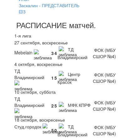
Заскалин - ПРЕДСТАВИТЕЛЬ
🟨3
РАСПИСАНИЕ
матчей
.
1-я лига
27 сентября, воскресенье
ТД
ФОК (МБУ
Mebelain
3
4
СШОР №4)
Владимирский
4 октября, воскресенье
ТД
Центр
ФОК (МБУ
Владимирский
1
5
СШОР №4)
Красок
10 октября, суббота
ТД
ФОК (МБУ
Владимирский
МФК КПРФ
2
5
СШОР №4)
18 октября, воскресенье
Студ.городок
ТД
ФОК (МБУ
5
0
СШОР №4)
Владимирский