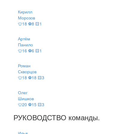
Кирилл
Морозов
👕18 ⚽8 🟨1
Артём
Панило
👕16 ⚽6 🟨1
Роман
Скворцов
👕18 ⚽18 🟨3
Олег
Шишков
👕20 ⚽15 🟨3
РУКОВОДСТВО
команды
.
Илья