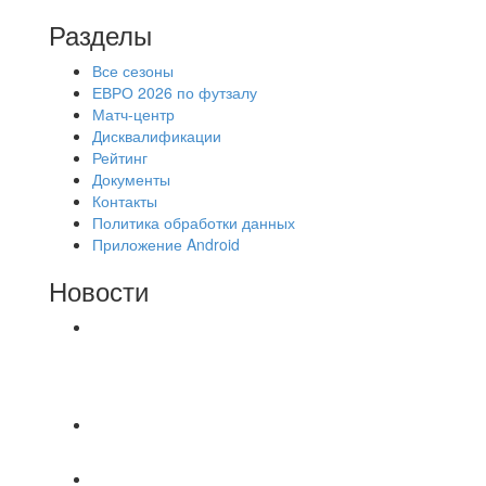
Разделы
Все сезоны
ЕВРО 2026 по футзалу
Матч-центр
Дисквалификации
Рейтинг
Документы
Контакты
Политика обработки данных
Приложение Android
Новости
⚽НАЗНАЧЕНИЯ СУДЕЙ⚽ ‼В СРЕДУ
СОСТОЯТСЯ ДОИГРОВКИ 2-Х ТАЙМОВ ДВУХ
МАТЧЕЙ 2А ЛИГИ.
⚽НАЗНАЧЕНИЯ СУДЕЙ⚽