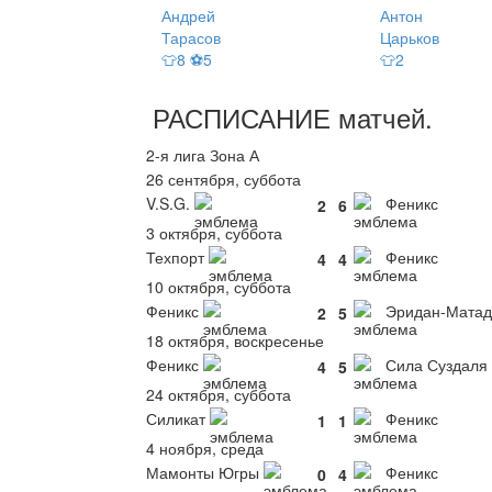
Андрей
Антон
Тарасов
Царьков
👕8 ⚽5
👕2
РАСПИСАНИЕ
матчей
.
2-я лига Зона А
26 сентября, суббота
V.S.G.
Феникс
2
6
3 октября, суббота
Техпорт
Феникс
4
4
10 октября, суббота
Феникс
Эридан-Матад
2
5
18 октября, воскресенье
Феникс
Сила Суздаля
4
5
24 октября, суббота
Силикат
Феникс
1
1
4 ноября, среда
Мамонты Югры
Феникс
0
4