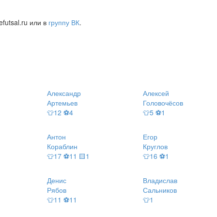
futsal.ru или в
группу ВК
.
Александр
Алексей
Артемьев
Головочёсов
👕12 ⚽4
👕5 ⚽1
Антон
Егор
Кораблин
Круглов
👕17 ⚽11 🟨1
👕16 ⚽1
Денис
Владислав
Рябов
Сальников
👕11 ⚽11
👕1