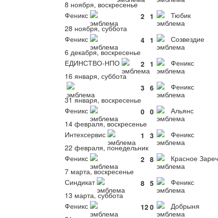
8 ноября, воскресенье
Феникс
Тюбик
2
1
28 ноября, суббота
Феникс
Созвездие
4
1
6 декабря, воскресенье
ЕДИНСТВО-НПО
Феникс
2
1
16 января, суббота
Феникс
3
6
31 января, воскресенье
Феникс
Альянс
0
0
14 февраля, воскресенье
Интехсервис
Феникс
1
3
22 февраля, понедельник
Феникс
Красное Заре
2
8
7 марта, воскресенье
Синдикат
Феникс
8
5
13 марта, суббота
Феникс
Добрыня
12
0