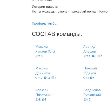
История пишется...
Но ты можешь помочь - присылай ее на info@be
Профиль клуба
СОСТАВ
команды
.
Максим
Леонид
Канаев (GK)
Алешов
👕16
👕11 ⚽6 🟨1
Максим
Николай
Дойников
Жданов
👕17 ⚽24 🟨1
👕9 ⚽5
Алексей
Владислав
Пластинин
Рутковский
👕8 ⚽3
👕12