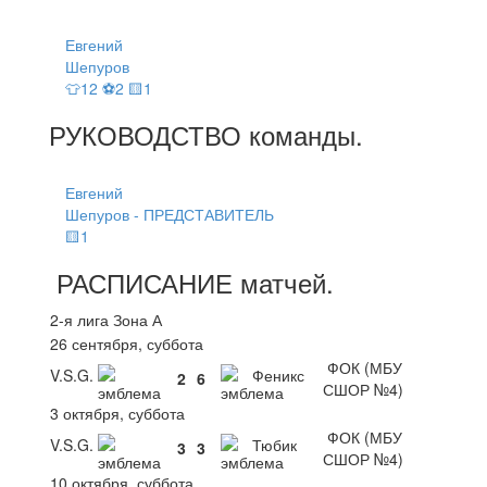
Евгений
Шепуров
👕12 ⚽2 🟨1
РУКОВОДСТВО
команды
.
Евгений
Шепуров - ПРЕДСТАВИТЕЛЬ
🟨1
РАСПИСАНИЕ
матчей
.
2-я лига Зона А
26 сентября, суббота
ФОК (МБУ
V.S.G.
Феникс
2
6
СШОР №4)
3 октября, суббота
ФОК (МБУ
V.S.G.
Тюбик
3
3
СШОР №4)
10 октября, суббота