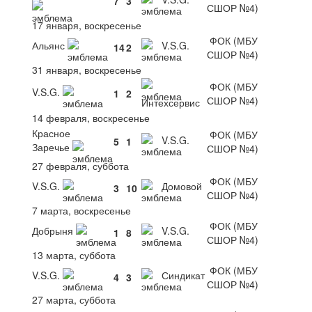
7
3
СШОР №4)
17 января, воскресенье
ФОК (МБУ
Альянс
V.S.G.
14
2
СШОР №4)
31 января, воскресенье
ФОК (МБУ
V.S.G.
1
2
СШОР №4)
Интехсервис
14 февраля, воскресенье
Красное
ФОК (МБУ
V.S.G.
5
1
Заречье
СШОР №4)
27 февраля, суббота
ФОК (МБУ
V.S.G.
Домовой
3
10
СШОР №4)
7 марта, воскресенье
ФОК (МБУ
Добрыня
V.S.G.
1
8
СШОР №4)
13 марта, суббота
ФОК (МБУ
V.S.G.
Синдикат
4
3
СШОР №4)
27 марта, суббота