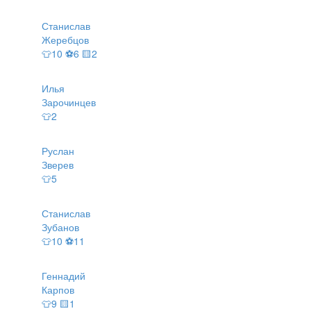
Станислав
Жеребцов
👕10 ⚽6 🟨2
Илья
Зарочинцев
👕2
Руслан
Зверев
👕5
Станислав
Зубанов
👕10 ⚽11
Геннадий
Карпов
👕9 🟨1