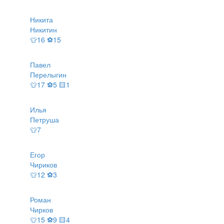
Никита
Никитин
👕16 ⚽15
Павел
Перелыгин
👕17 ⚽5 🟨1
Илья
Петруша
👕7
Егор
Чириков
👕12 ⚽3
Роман
Чирков
👕15 ⚽9 🟨4