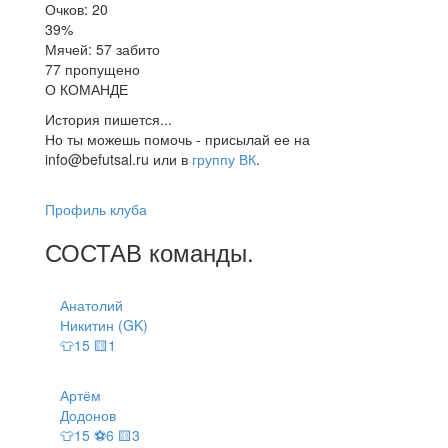
Очков: 20
39%
Мячей: 57 забито
77 пропущено
О КОМАНДЕ
История пишется...
Но ты можешь помочь - присылай ее на
info@befutsal.ru или в
группу ВК
.
Профиль клуба
СОСТАВ
команды
.
Анатолий
Никитин (GK)
👕15 🟨1
Артём
Додонов
👕15 ⚽6 🟨3