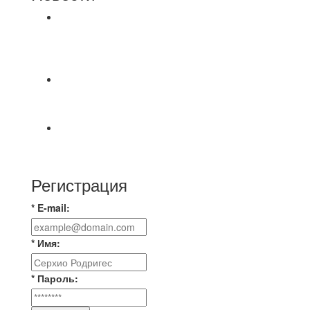
⚽НАЗНАЧЕНИЯ СУДЕЙ⚽ ‼В СРЕДУ
СОСТОЯТСЯ ДОИГРОВКИ 2-Х ТАЙМОВ ДВУХ
МАТЧЕЙ 2А ЛИГИ.
📅 Анонс матчей на четверг, 6 августа 2026 г. 🎡
Центральный парк культуры и отдыха
⚽ Первенство Владимира по футзалу. 2-я лига.
Зона Б. 03.08.2026 г. КАС - МГ-ПКБ Энерго 1:6
Регистрация
* E-mail:
* Имя:
* Пароль: