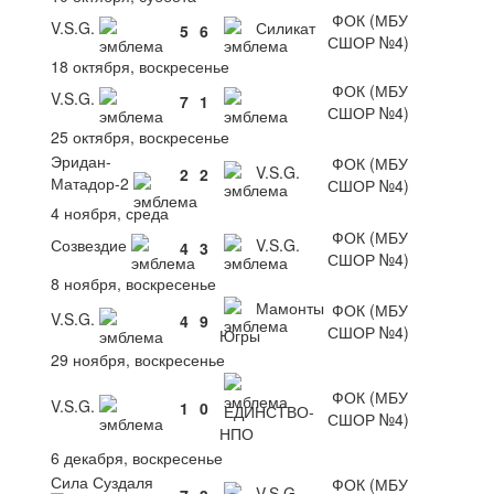
ФОК (МБУ
V.S.G.
Силикат
5
6
СШОР №4)
18 октября, воскресенье
ФОК (МБУ
V.S.G.
7
1
СШОР №4)
25 октября, воскресенье
Эридан-
ФОК (МБУ
V.S.G.
2
2
Матадор-2
СШОР №4)
4 ноября, среда
ФОК (МБУ
Созвездие
V.S.G.
4
3
СШОР №4)
8 ноября, воскресенье
Мамонты
ФОК (МБУ
V.S.G.
4
9
СШОР №4)
Югры
29 ноября, воскресенье
ФОК (МБУ
V.S.G.
1
0
ЕДИНСТВО-
СШОР №4)
НПО
6 декабря, воскресенье
Сила Суздаля
ФОК (МБУ
V.S.G.