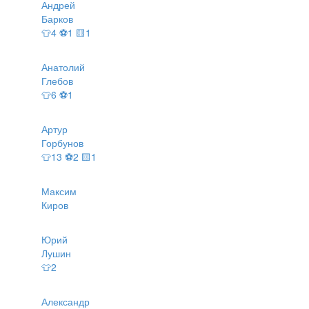
Андрей
Барков
👕4 ⚽1 🟨1
Анатолий
Глебов
👕6 ⚽1
Артур
Горбунов
👕13 ⚽2 🟨1
Максим
Киров
Юрий
Лушин
👕2
Александр