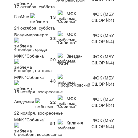
17 октября, суббота
МФК
ФОК (МБУ
ГазМяс
1
3
СШОР №4)
"Собинка"
24 октября, суббота
Владимирэнерго
МФК
ФОК (МБУ
3
3
СШОР №4)
"Собинка"
4 ноября, среда
МФК "Собинка"
Звезда-
ФОК (МБУ
2
0
СШОР №4)
РВСН
6 ноября, пятница
МФК "Собинка"
ФОК (МБУ
4
3
СШОР №4)
Профкомовский
15 ноября, воскресенье
МФК
ФОК (МБУ
Академия
2
2
СШОР №4)
"Собинка"
22 ноября, воскресенье
МФК "Собинка"
ФОК (МБУ
Киликия
5
1
СШОР №4)
6 декабря, воскресенье