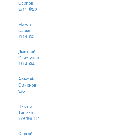
Осипов
👕11 ⚽20
Макен
Саакян
👕14 ⚽5
Дмитрий
Свистунов
👕14 ⚽4
Алексей
Смирнов
👕6
Никита
Тишкин
👕9 ⚽6 🟨1
Сергей