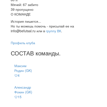
Мячей: 67 забито
39 пропущено
О КОМАНДЕ
История пишется...
Но ты можешь помочь - присылай ее на
info@befutsal.ru или в
группу ВК
.
Профиль клуба
СОСТАВ
команды
.
Максим
Родин (GK)
👕4
Александр
Фокин (GK)
👕15