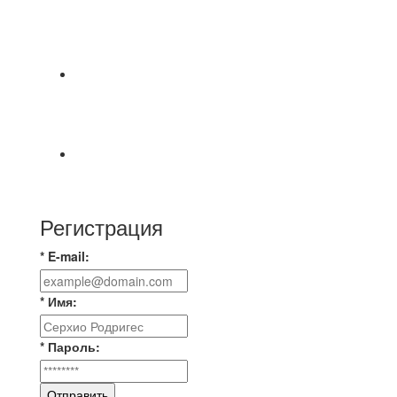
⚽НАЗНАЧЕНИЯ СУДЕЙ⚽ ‼В СРЕДУ
СОСТОЯТСЯ ДОИГРОВКИ 2-Х ТАЙМОВ ДВУХ
МАТЧЕЙ 2А ЛИГИ.
Команда «IZBA» ищет спарринг! ПН
(10.08),Торпедо, 20:30
https://vk.ru/christmasmusick
⚡️Сегодня было жарко⚡️ ⚽ ️«Протестировали»
новую футбольную площадку в
Регистрация
* E-mail:
* Имя:
* Пароль:
Отправить