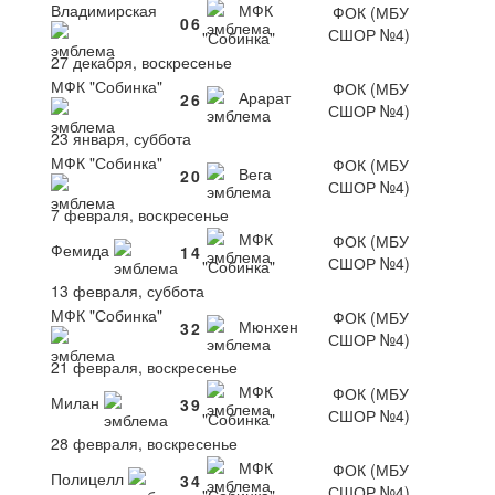
Владимирская
МФК
ФОК (МБУ
0
6
СШОР №4)
"Собинка"
27 декабря, воскресенье
МФК "Собинка"
ФОК (МБУ
Арарат
2
6
СШОР №4)
23 января, суббота
МФК "Собинка"
ФОК (МБУ
Вега
2
0
СШОР №4)
7 февраля, воскресенье
МФК
ФОК (МБУ
Фемида
1
4
СШОР №4)
"Собинка"
13 февраля, суббота
МФК "Собинка"
ФОК (МБУ
Мюнхен
3
2
СШОР №4)
21 февраля, воскресенье
МФК
ФОК (МБУ
Милан
3
9
СШОР №4)
"Собинка"
28 февраля, воскресенье
МФК
ФОК (МБУ
Полицелл
3
4
СШОР №4)
"Собинка"