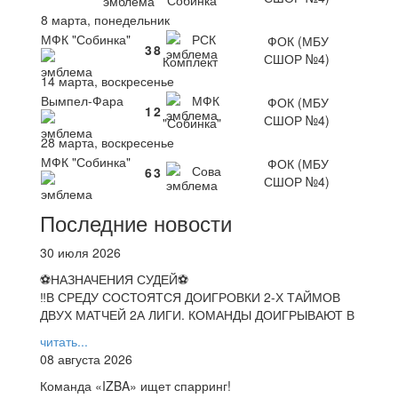
8 марта, понедельник
МФК "Собинка"
РСК
ФОК (МБУ
3
8
СШОР №4)
Комплект
14 марта, воскресенье
Вымпел-Фара
МФК
ФОК (МБУ
1
2
СШОР №4)
"Собинка"
28 марта, воскресенье
МФК "Собинка"
ФОК (МБУ
Сова
6
3
СШОР №4)
Последние новости
30 июля 2026
⚽НАЗНАЧЕНИЯ СУДЕЙ⚽
‼В СРЕДУ СОСТОЯТСЯ ДОИГРОВКИ 2-Х ТАЙМОВ
ДВУХ МАТЧЕЙ 2А ЛИГИ. КОМАНДЫ ДОИГРЫВАЮТ В
читать...
08 августа 2026
Команда «IZBA» ищет спарринг!