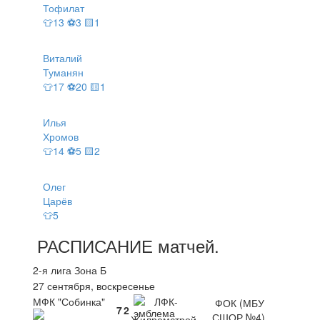
Тофилат
👕13 ⚽3 🟨1
Виталий
Туманян
👕17 ⚽20 🟨1
Илья
Хромов
👕14 ⚽5 🟨2
Олег
Царёв
👕5
РАСПИСАНИЕ
матчей
.
2-я лига Зона Б
27 сентября, воскресенье
МФК "Собинка"
ЛФК-
ФОК (МБУ
7
2
СШОР №4)
Жилремстрой