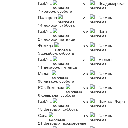
ГазМяс
Владимирская
5
1
7 ноября, суббота
Полицелл
ГазМяс
2
1
14 ноября, суббота
ГазМяс
Вега
5
2
27 ноября, пятница
Фемида
ГазМяс
3
5
5 декабря, суббота
ГазМяс
Мюнхен
7
1
11 декабря, пятница
Милан
ГазМяс
2
3
30 января, суббота
РСК Комплект
ГазМяс
6
3
6 февраля, суббота
ГазМяс
Вымпел-Фара
5
3
13 февраля, суббота
Сова
ГазМяс
0
5
21 февраля, воскресенье