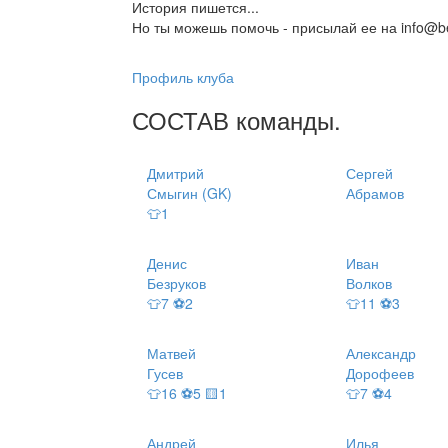
История пишется...
Но ты можешь помочь - присылай ее на info@be
Профиль клуба
СОСТАВ
команды
.
Дмитрий
Сергей
Смыгин (GK)
Абрамов
👕1
Денис
Иван
Безруков
Волков
👕7 ⚽2
👕11 ⚽3
Матвей
Александр
Гусев
Дорофеев
👕16 ⚽5 🟨1
👕7 ⚽4
Андрей
Илья