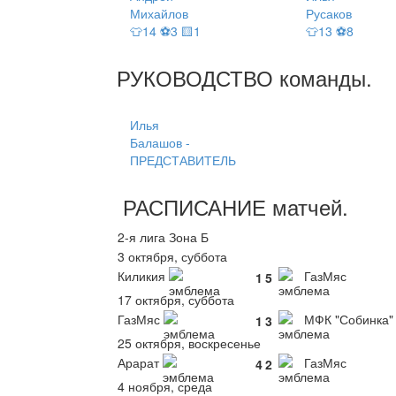
Михайлов
Русаков
👕14 ⚽3 🟨1
👕13 ⚽8
РУКОВОДСТВО
команды
.
Илья
Балашов -
ПРЕДСТАВИТЕЛЬ
РАСПИСАНИЕ
матчей
.
2-я лига Зона Б
3 октября, суббота
Киликия
ГазМяс
1
5
17 октября, суббота
ГазМяс
МФК "Собинка"
1
3
25 октября, воскресенье
Арарат
ГазМяс
4
2
4 ноября, среда