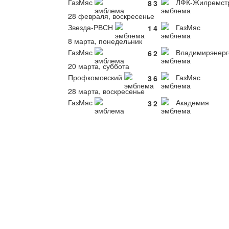
ГазМяс
ЛФК-Жилремст
8
3
28 февраля, воскресенье
Звезда-РВСН
ГазМяс
1
4
8 марта, понедельник
ГазМяс
Владимирэнерг
6
2
20 марта, суббота
Профкомовский
ГазМяс
3
6
28 марта, воскресенье
ГазМяс
Академия
3
2