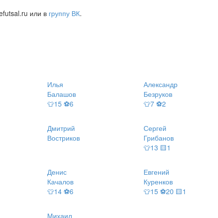
futsal.ru или в
группу ВК
.
Илья
Александр
Балашов
Безруков
👕15 ⚽6
👕7 ⚽2
Дмитрий
Сергей
Востриков
Грибанов
👕13 🟨1
Денис
Евгений
Качалов
Куренков
👕14 ⚽6
👕15 ⚽20 🟨1
Михаил