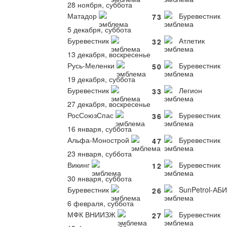
28 ноября, суббота
Матадор
Буревестник
7
3
5 декабря, суббота
Буревестник
Атлетик
3
2
13 декабря, воскресенье
Русь-Меленки
Буревестник
5
0
19 декабря, суббота
Буревестник
Легион
3
3
27 декабря, воскресенье
РосСоюзСпас
Буревестник
3
6
16 января, суббота
Альфа-Монострой
Буревестник
4
7
23 января, суббота
Викинг
Буревестник
1
2
30 января, суббота
Буревестник
SunPetrol-АБИ
2
6
6 февраля, суббота
МФК ВНИИЗЖ
Буревестник
2
7