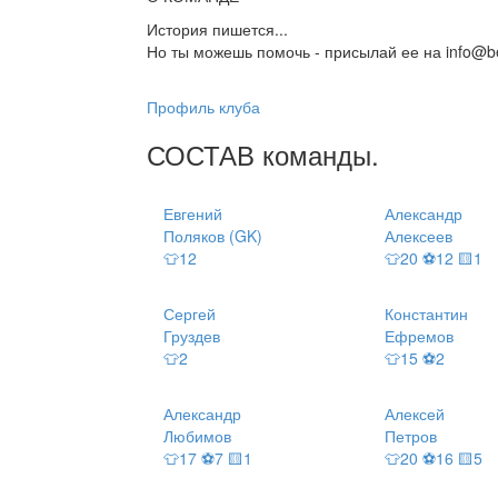
История пишется...
Но ты можешь помочь - присылай ее на info@be
Профиль клуба
СОСТАВ
команды
.
Евгений
Александр
Поляков (GK)
Алексеев
👕12
👕20 ⚽12 🟨1
Сергей
Константин
Груздев
Ефремов
👕2
👕15 ⚽2
Александр
Алексей
Любимов
Петров
👕17 ⚽7 🟨1
👕20 ⚽16 🟨5