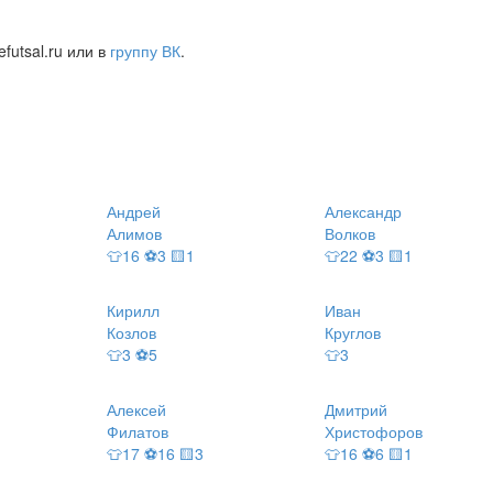
futsal.ru или в
группу ВК
.
Андрей
Александр
Алимов
Волков
👕16 ⚽3 🟨1
👕22 ⚽3 🟨1
Кирилл
Иван
Козлов
Круглов
👕3 ⚽5
👕3
Алексей
Дмитрий
Филатов
Христофоров
👕17 ⚽16 🟨3
👕16 ⚽6 🟨1