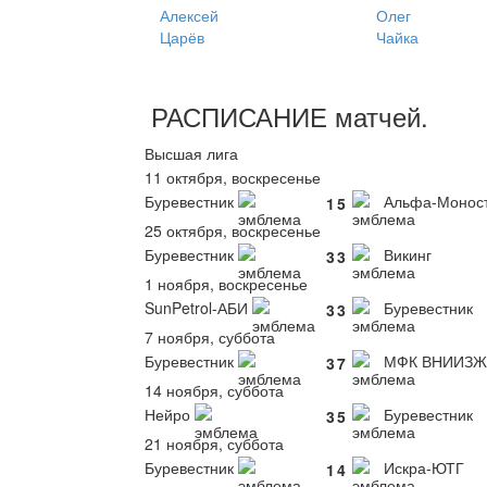
Алексей
Олег
Царёв
Чайка
РАСПИСАНИЕ
матчей
.
Высшая лига
11 октября, воскресенье
Буревестник
Альфа-Монос
1
5
25 октября, воскресенье
Буревестник
Викинг
3
3
1 ноября, воскресенье
SunPetrol-АБИ
Буревестник
3
3
7 ноября, суббота
Буревестник
МФК ВНИИЗЖ
3
7
14 ноября, суббота
Нейро
Буревестник
3
5
21 ноября, суббота
Буревестник
Искра-ЮТГ
1
4