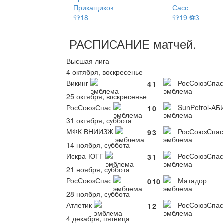
Прикащиков
Сасс
👕18
👕19 ⚽3
РАСПИСАНИЕ
матчей
.
Высшая лига
4 октября, воскресенье
Викинг
РосСоюзСпас
4
1
25 октября, воскресенье
РосСоюзСпас
SunPetrol-АБ
1
0
31 октября, суббота
МФК ВНИИЗЖ
РосСоюзСпас
9
3
14 ноября, суббота
Искра-ЮТГ
РосСоюзСпас
3
1
21 ноября, суббота
РосСоюзСпас
Матадор
0
10
28 ноября, суббота
Атлетик
РосСоюзСпас
1
2
4 декабря, пятница