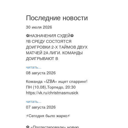
Последние новости
30 июля 2026
⚽НАЗНАЧЕНИЯ СУДЕЙ⚽
‼В СРЕДУ СОСТОЯТСЯ
ДОИГРОВКИ 2-Х ТАЙМОВ ДВУХ
МАТЧЕЙ 2А ЛИГИ. КОМАНДЫ
ДОИГРЫВАЮТ В
читать...
08 августа 2026
Команда «IZBA» ищет спарринг!
ПН (10.08),Торпедо, 20:30
https://vk.ru/christmasmusick
читать...
07 августа 2026
⚡️Сегодня было жарко⚡️
⚽ ️«Протестировали» новую