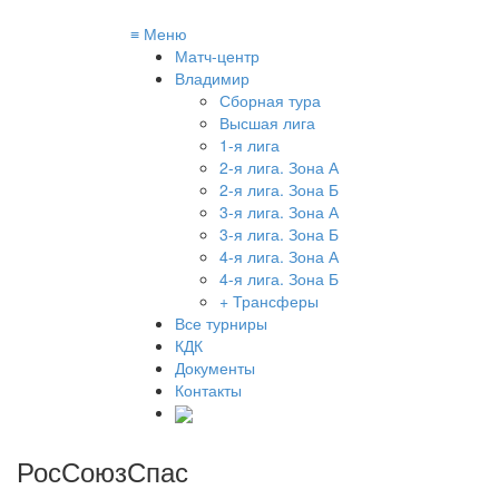
≡
Меню
Матч-центр
Владимир
Сборная тура
Высшая лига
1-я лига
2-я лига. Зона А
2-я лига. Зона Б
3-я лига. Зона А
3-я лига. Зона Б
4-я лига. Зона А
4-я лига. Зона Б
+ Трансферы
Все турниры
КДК
Документы
Контакты
РосСоюзСпас