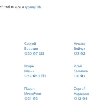
futsal.ru или в
группу ВК
.
Сергей
Никита
Березин
Бойчук
👕20 ⚽7 🟨2
👕3 ⚽2
Игорь
Илья
Ильин
Каманин
👕17 ⚽10 🟨1
👕6 ⚽1
Павел
Сергей
Минейчев
Наркизов
👕21 ⚽2
👕12 ⚽4