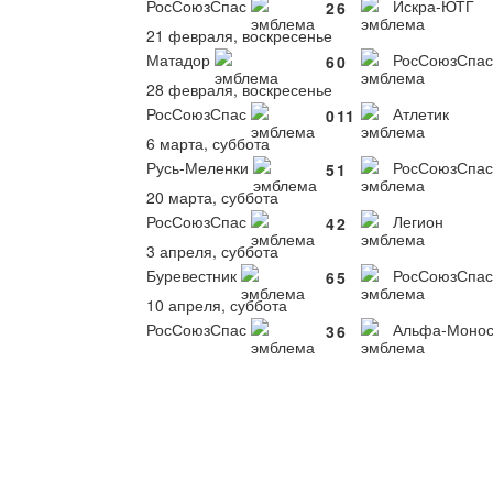
РосСоюзСпас
Искра-ЮТГ
2
6
21 февраля, воскресенье
Матадор
РосСоюзСпас
6
0
28 февраля, воскресенье
РосСоюзСпас
Атлетик
0
11
6 марта, суббота
Русь-Меленки
РосСоюзСпас
5
1
20 марта, суббота
РосСоюзСпас
Легион
4
2
3 апреля, суббота
Буревестник
РосСоюзСпас
6
5
10 апреля, суббота
РосСоюзСпас
Альфа-Монос
3
6