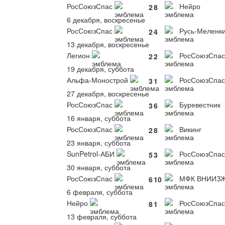
РосСоюзСпас
Нейро
2
8
6 декабря, воскресенье
РосСоюзСпас
Русь-Меленк
2
4
13 декабря, воскресенье
Легион
РосСоюзСпас
2
2
19 декабря, суббота
Альфа-Монострой
РосСоюзСпас
3
1
27 декабря, воскресенье
РосСоюзСпас
Буревестник
3
6
16 января, суббота
РосСоюзСпас
Викинг
2
8
23 января, суббота
SunPetrol-АБИ
РосСоюзСпас
5
3
30 января, суббота
РосСоюзСпас
МФК ВНИИЗ
6
10
6 февраля, суббота
Нейро
РосСоюзСпас
8
1
13 февраля, суббота