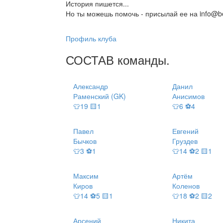
История пишется...
Но ты можешь помочь - присылай ее на info@be
Профиль клуба
СОСТАВ
команды
.
Александр
Данил
Раменский (GK)
Анисимов
👕19 🟨1
👕6 ⚽4
Павел
Евгений
Бычков
Груздев
👕3 ⚽1
👕14 ⚽2 🟨1
Максим
Артём
Киров
Коленов
👕14 ⚽5 🟨1
👕18 ⚽2 🟨2
Арсений
Никита