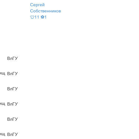
Сергей
Собственников
👕11 ⚽1
ВлГУ
вищ
ВлГУ
ВлГУ
вищ
ВлГУ
ВлГУ
вищ
ВлГУ