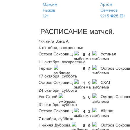
Максим
Артём
Рыжов
Семёнов
👕1
👕15 ⚽25 🟨1
РАСПИСАНИЕ
матчей
.
4-я лига Зона А
4 октября, воскресенье
Остров Сокровищ
Устинал
5
4
11 октября, воскресенье
Терион
Остров Сокро
5
2
17 октября, суббота
Остров Сокровищ
СХАТ
1
9
24 октября, суббота
УютСтрой
Остров Сокро
5
0
31 октября, суббота
Остров Сокровищ
Altenar
4
2
7 ноября, суббота
Нижняя Дуброва
Остров Сокро
8
9