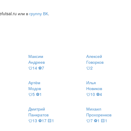
futsal.ru или в
группу ВК
.
Максим
Алексей
Андреев
Говорков
👕14 ⚽7
👕2
Артём
Илья
Модов
Новиков
👕5 ⚽1
👕10 ⚽4
Дмитрий
Михаил
Панкратов
Прохоренков
👕13 ⚽17 🟨1
👕7 ⚽1 🟨1