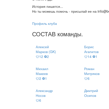
История пишется...
Но ты можешь помочь - присылай ее на info@be
Профиль клуба
СОСТАВ
команды
.
Алексей
Борис
Марков (GK)
Агапитов
👕12 ⚽2
👕14 ⚽1
Михаил
Роман
Макеев
Митряков
👕2 ⚽1
👕6
Александр
Дмитрий
Носов
Осипов
👕6