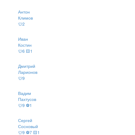
Антон
Климов
👕2
Иван
Костин
👕6 🟨1
Дмитрий
Ларионов
👕9
Вадим
Пахтусов
👕9 ⚽1
Сергей
Сосновый
👕9 ⚽7 🟨1