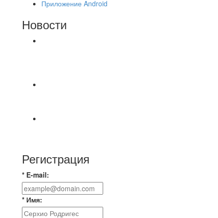
Приложение Android
Новости
⚽НАЗНАЧЕНИЯ СУДЕЙ⚽ ‼В СРЕДУ
СОСТОЯТСЯ ДОИГРОВКИ 2-Х ТАЙМОВ ДВУХ
МАТЧЕЙ 2А ЛИГИ.
📹📹📹 Обзор голов 📹📹📹 Лига 4. Зона "Б". 12
тур. Лето 2026. МФК "Восход" - Ирбис 6:2
⚽️ВИДЕООБЗОР⚽️ «БРУСБОКС» 4️⃣ : 1️⃣
«ТЕХЦЕНТР ГРАНД»
Регистрация
* E-mail:
* Имя: