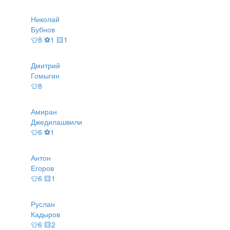
Николай
Бубнов
👕8 ⚽1 🟨1
Дмитрий
Гомыгин
👕8
Амиран
Джедилашвили
👕6 ⚽1
Антон
Егоров
👕6 🟨1
Руслан
Кадыров
👕6 🟨2