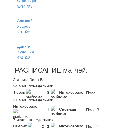
Стрельцов
👕14 ⚽3
Алексей
Уваров
👕6 ⚽2
Даниил
Худошин
👕4 ⚽2
РАСПИСАНИЕ
матчей
.
2-я лига Зона Б
24 мая, понедельник
Тюбик
Интехсервис
1
3
Поле 1
31 мая, понедельник
Интехсервис
Сновицы
1
1
Поле 3
7 июня, понедельник
Гамбит
Интехсервис
3
3
Поле 1