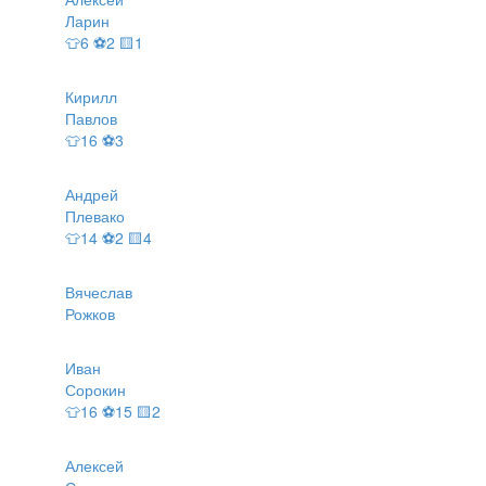
Ларин
👕6 ⚽2 🟨1
Кирилл
Павлов
👕16 ⚽3
Андрей
Плевако
👕14 ⚽2 🟨4
Вячеслав
Рожков
Иван
Сорокин
👕16 ⚽15 🟨2
Алексей