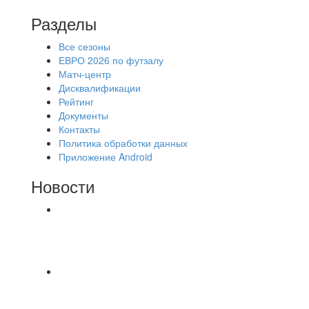
Разделы
Все сезоны
ЕВРО 2026 по футзалу
Матч-центр
Дисквалификации
Рейтинг
Документы
Контакты
Политика обработки данных
Приложение Android
Новости
⚽НАЗНАЧЕНИЯ СУДЕЙ⚽ ‼В СРЕДУ
СОСТОЯТСЯ ДОИГРОВКИ 2-Х ТАЙМОВ ДВУХ
МАТЧЕЙ 2А ЛИГИ.
📹📹📹 Обзор голов 📹📹📹 Лига 4. Зона "Б". 12
тур. Лето 2026. МФК "Восход" - Ирбис 6:2