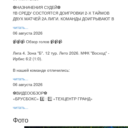
⚽НАЗНАЧЕНИЯ СУДЕЙ⚽
‼В СРЕДУ СОСТОЯТСЯ ДОИГРОВКИ 2-Х ТАЙМОВ
ДВУХ МАТЧЕЙ 2А ЛИГИ. КОМАНДЫ ДОИГРЫВАЮТ В
читать...
06 августа 2026
📹📹📹 Обзор голов 📹📹📹
Лига 4. Зона "Б". 12 тур. Лето 2026. МФК "Восход" -
Ирбис 6:2 (1:0).
В нашей команде отличились:
читать...
06 августа 2026
⚽️ВИДЕООБЗОР⚽️
«БРУСБОКС» 4️⃣ : 1️⃣ «ТЕХЦЕНТР ГРАНД»
читать...
Фото