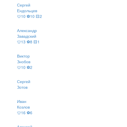
Сергей
Ендольцев
👕10 ⚽10 🟨2
Александр
Завадский
👕13 ⚽8 🟨1
Виктор
Знобов
👕10 ⚽2
Сергей
Зотов
Иван
Козлов
👕16 ⚽6
Алексей