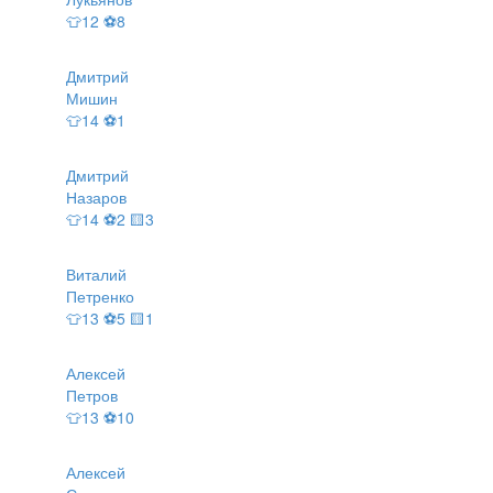
👕12 ⚽8
Дмитрий
Мишин
👕14 ⚽1
Дмитрий
Назаров
👕14 ⚽2 🟨3
Виталий
Петренко
👕13 ⚽5 🟨1
Алексей
Петров
👕13 ⚽10
Алексей