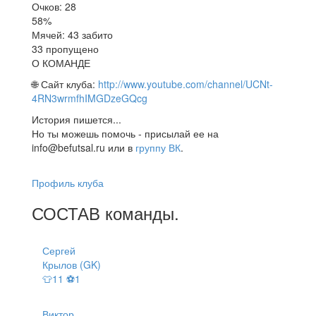
Очков: 28
58%
Мячей: 43 забито
33 пропущено
О КОМАНДЕ
🌐 Сайт клуба:
http://www.youtube.com/channel/UCNt-
4RN3wrmfhIMGDzeGQcg
История пишется...
Но ты можешь помочь - присылай ее на
info@befutsal.ru или в
группу ВК
.
Профиль клуба
СОСТАВ
команды
.
Сергей
Крылов (GK)
👕11 ⚽1
Виктор