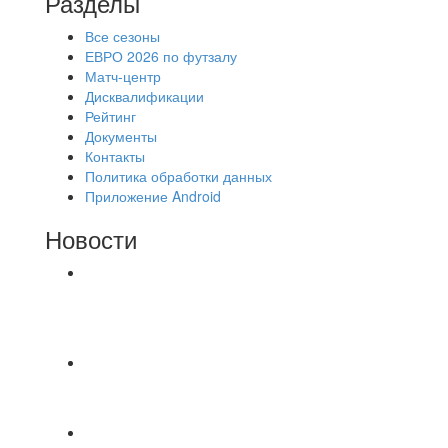
Разделы
Все сезоны
ЕВРО 2026 по футзалу
Матч-центр
Дисквалификации
Рейтинг
Документы
Контакты
Политика обработки данных
Приложение Android
Новости
⚽НАЗНАЧЕНИЯ СУДЕЙ⚽ ‼В СРЕДУ
СОСТОЯТСЯ ДОИГРОВКИ 2-Х ТАЙМОВ ДВУХ
МАТЧЕЙ 2А ЛИГИ.
🇷🇺 Дебют в Первенстве России по футболу
среди команд Первой лиги Дмитрий