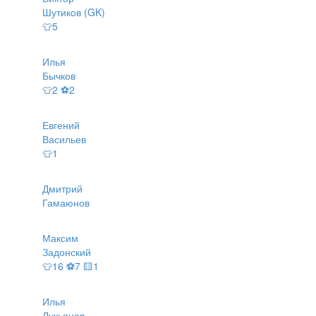
Шутиков (GK)
👕5
Илья
Бычков
👕2 ⚽2
Евгений
Васильев
👕1
Дмитрий
Гамаюнов
Максим
Задонский
👕16 ⚽7 🟨1
Илья
Лукьянов