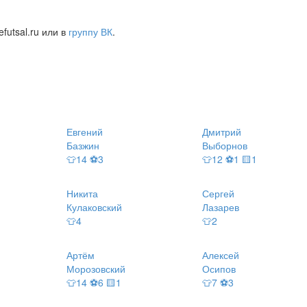
futsal.ru или в
группу ВК
.
Евгений
Дмитрий
Базжин
Выборнов
👕14 ⚽3
👕12 ⚽1 🟨1
Никита
Сергей
Кулаковский
Лазарев
👕4
👕2
Артём
Алексей
Морозовский
Осипов
👕14 ⚽6 🟨1
👕7 ⚽3