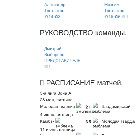
Александр
Максим
Третьяков
Третьяков
👕14 ⚽3
👕15 ⚽6 🟨1
РУКОВОДСТВО
команды
.
Дмитрий
Выборнов -
ПРЕДСТАВИТЕЛЬ
🟨1
РАСПИСАНИЕ
матчей
.
3-я лига Зона А
28 мая, пятница
Молодая гвардия
Владимирский
2
1
4 июня, пятница
Камбэк
Молодая гварди
3
5
11 июня, пятница