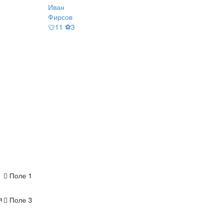
Иван
Фирсов
👕11 ⚽3
Поле 1
я
Поле 3