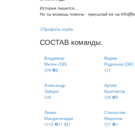
История пишется...
Но ты можешь помочь - присылай ее на info@be
Профиль клуба
СОСТАВ
команды
.
Владимир
Вадим
Митин (GK)
Родионов (GK)
👕9 ⚽2
👕1
Александр
Артём
Зайцев
Крапчатов
👕6
👕6 ⚽3
Леван
Станислав
Манджгаладзе
Миронов
👕13 ⚽11 🟨1
👕7 ⚽1