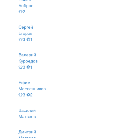
Бобров
👕2
Сергей
Егоров
👕3 ⚽1
Валерий
Куроедов
👕3 ⚽1
Ефим
Масленников
👕3 ⚽2
Василий
Матвеев
Дмитрий
Матвеев