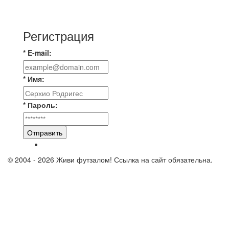
📹📹📹 Обзор голов 📹📹📹 Лига 4. Зона "Б". 12
тур. Лето 2026. МФК "Восход" - Ирбис 6:2
Регистрация
* E-mail:
* Имя:
* Пароль:
Отправить
© 2004 - 2026 Живи футзалом! Ссылка на сайт обязательна.