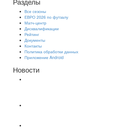
Разделы
Все сезоны
ЕВРО 2026 по футзалу
Матч-центр
Дисквалификации
Рейтинг
Документы
Контакты
Политика обработки данных
Приложение Android
Новости
⚽НАЗНАЧЕНИЯ СУДЕЙ⚽ ‼В СРЕДУ
СОСТОЯТСЯ ДОИГРОВКИ 2-Х ТАЙМОВ ДВУХ
МАТЧЕЙ 2А ЛИГИ.
Победная... Спасибо всем за самоотдачу,
самообладание и подстраховку...выложились