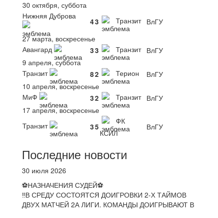
30 октября, суббота
Нижняя Дуброва
Транзит
4
3
ВлГУ
27 марта, воскресенье
Авангард
Транзит
3
3
ВлГУ
9 апреля, суббота
Транзит
Терион
8
2
ВлГУ
10 апреля, воскресенье
МиФ
Транзит
3
2
ВлГУ
17 апреля, воскресенье
ФК
Транзит
3
5
ВлГУ
КСИЛ
Последние новости
30 июля 2026
⚽НАЗНАЧЕНИЯ СУДЕЙ⚽
‼В СРЕДУ СОСТОЯТСЯ ДОИГРОВКИ 2-Х ТАЙМОВ
ДВУХ МАТЧЕЙ 2А ЛИГИ. КОМАНДЫ ДОИГРЫВАЮТ В