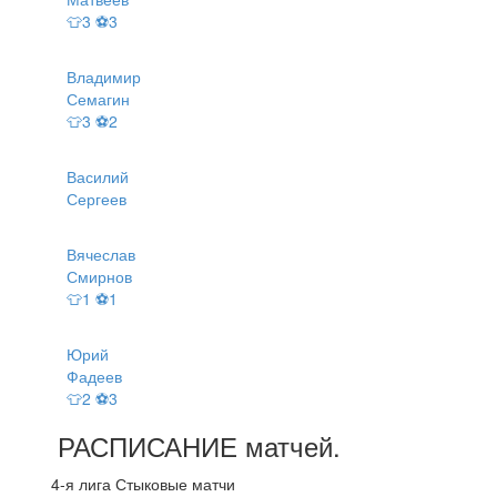
👕3 ⚽3
Владимир
Семагин
👕3 ⚽2
Василий
Сергеев
Вячеслав
Смирнов
👕1 ⚽1
Юрий
Фадеев
👕2 ⚽3
РАСПИСАНИЕ
матчей
.
4-я лига Стыковые матчи