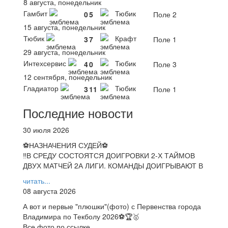
8 августа, понедельник
Гамбит
Тюбик
0
5
Поле 2
15 августа, понедельник
Тюбик
Крафт
3
7
Поле 1
29 августа, понедельник
Интехсервис
Тюбик
4
0
Поле 3
12 сентября, понедельник
Гладиатор
Тюбик
3
11
Поле 1
Последние новости
30 июля 2026
⚽НАЗНАЧЕНИЯ СУДЕЙ⚽
‼В СРЕДУ СОСТОЯТСЯ ДОИГРОВКИ 2-Х ТАЙМОВ
ДВУХ МАТЧЕЙ 2А ЛИГИ. КОМАНДЫ ДОИГРЫВАЮТ В
читать...
08 августа 2026
А вот и первые "плюшки"(фото) с Первенства города
Владимира по Текболу 2026⚽🏆🥇
Все фото по ссылке