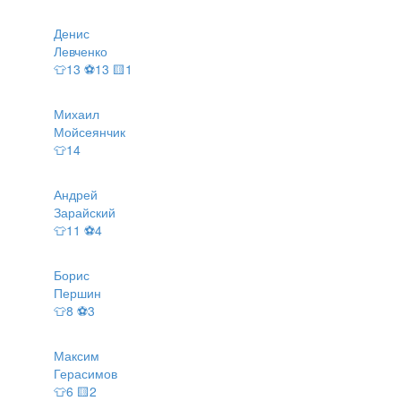
Денис
Левченко
👕13 ⚽13 🟨1
Михаил
Мойсеянчик
👕14
Андрей
Зарайский
👕11 ⚽4
Борис
Першин
👕8 ⚽3
Максим
Герасимов
👕6 🟨2