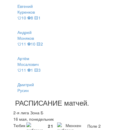
Евгений
Куренков
👕10 ⚽8 🟨1
Андрей
Моняков
👕11 ⚽10 🟨2
Артём
Мосалович
👕11 ⚽1 🟨3
Дмитрий
Русин
РАСПИСАНИЕ
матчей
.
2-я лига Зона Б
16 мая, понедельник
Тюбик
Мюнхен
2
1
Поле 2