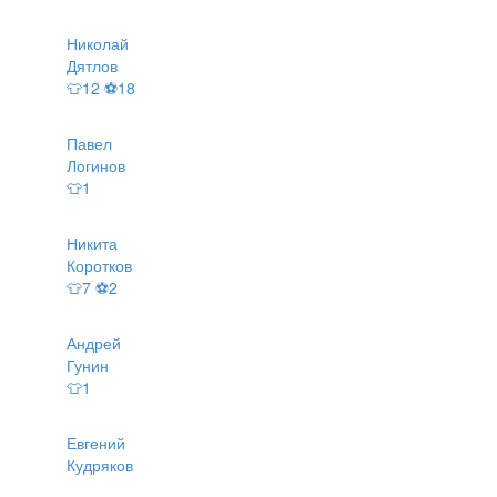
Николай
Дятлов
👕12 ⚽18
Павел
Логинов
👕1
Никита
Коротков
👕7 ⚽2
Андрей
Гунин
👕1
Евгений
Кудряков