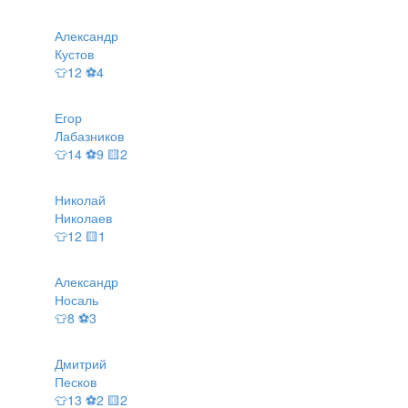
Александр
Кустов
👕12 ⚽4
Егор
Лабазников
👕14 ⚽9 🟨2
Николай
Николаев
👕12 🟨1
Александр
Носаль
👕8 ⚽3
Дмитрий
Песков
👕13 ⚽2 🟨2