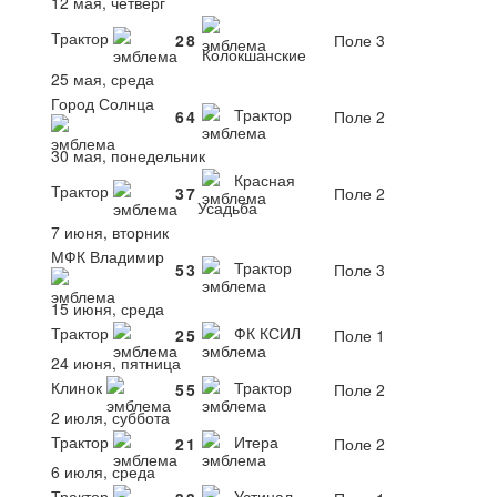
12 мая, четверг
Трактор
2
8
Поле 3
Колокшанские
25 мая, среда
Город Солнца
Трактор
6
4
Поле 2
30 мая, понедельник
Красная
Трактор
3
7
Поле 2
Усадьба
7 июня, вторник
МФК Владимир
Трактор
5
3
Поле 3
15 июня, среда
Трактор
ФК КСИЛ
2
5
Поле 1
24 июня, пятница
Клинок
Трактор
5
5
Поле 2
2 июля, суббота
Трактор
Итера
2
1
Поле 2
6 июля, среда
Трактор
Устинал