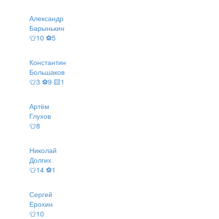
Александр
Барынькин
👕10 ⚽5
Константин
Большаков
👕3 ⚽9 🟨1
Артём
Глухов
👕8
Николай
Долгих
👕14 ⚽1
Сергей
Ерохин
👕10