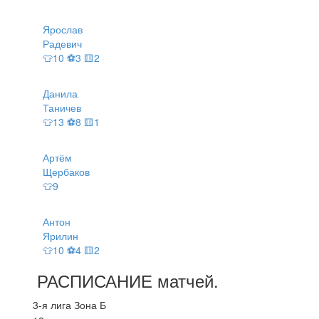
Ярослав
Радевич
👕10 ⚽3 🟨2
Данила
Таничев
👕13 ⚽8 🟨1
Артём
Щербаков
👕9
Антон
Ярилин
👕10 ⚽4 🟨2
РАСПИСАНИЕ
матчей
.
3-я лига Зона Б