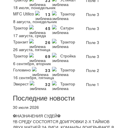
3
3
Поле 1
18 июля, понедельник
MFC Utilico
Трактор
1
3
Поле 3
8 августа, понедельник
Трактор
Сатурн
4
5
Поле 3
17 августа, среда
Транзит
Трактор
2
6
Поле 3
26 августа, пятница
Трактор
Стройка
6
9
Поле 3
6 сентября, вторник
Головино
Трактор
3
3
Поле 2
16 сентября, пятница
Эверест
Трактор
3
2
Поле 1
Последние новости
30 июля 2026
⚽НАЗНАЧЕНИЯ СУДЕЙ⚽
‼В СРЕДУ СОСТОЯТСЯ ДОИГРОВКИ 2-Х ТАЙМОВ
ДВУХ МАТЧЕЙ 2А ЛИГИ. КОМАНДЫ ДОИГРЫВАЮТ В