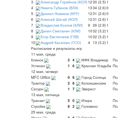
3
Александр Горяйнов (КОЛ)
12
30 (2.5)
1
4
Никита Губанов (ВЛА)
13
34 (2.6)
0
5
Даниил Новиков (КРУ)
12
31 (2.6)
0
6
Алексей Шегай (КОЛ)
12
31 (2.6)
1
7
Владислав Козлов (КЛИ)
9
26 (2.9)
1
8
Данил Сметанин (КЛИ)
10
32 (3.2)
1
9
Егор Евстигнеев (ГЛВ)
10
32 (3.2)
1
10
Андрей Касаткин (ГСО)
4
13 (3.2)
1
Расписание и результаты игр
11 мая, среда
Клинок
2
4
МФК Владимир
По
Устинал
1
6
Красная Усадьба
По
12 мая, четверг
MFC Utilico
0
6
Город Солнца
По
Трактор
2
8
Колокшанские
По
Сатурн
1
7
Эверест
По
13 мая, пятница
Транзит
5
0
Итера
По
Стройка
8
2
Головино
По
25 мая, среда
Итера
3
5
Стройка
По