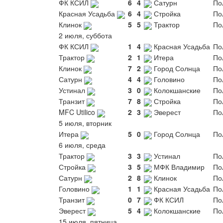
ФК КСИЛ
6
4
Сатурн
По
Красная Усадьба
6
4
Стройка
По
Клинок
5
5
Трактор
По
2 июля, суббота
ФК КСИЛ
1
4
Красная Усадьба
По
Трактор
2
1
Итера
По
Клинок
7
2
Город Солнца
По
Сатурн
4
4
Головино
По
Устинал
3
0
Колокшанские
По
Транзит
7
8
Стройка
По
MFC Utilico
2
3
Эверест
По
5 июля, вторник
Итера
5
0
Город Солнца
По
6 июля, среда
Трактор
3
3
Устинал
По
Стройка
3
5
МФК Владимир
По
Сатурн
2
8
Клинок
По
Головино
1
1
Красная Усадьба
По
Транзит
0
7
ФК КСИЛ
По
Эверест
5
4
Колокшанские
По
15 июля, пятница