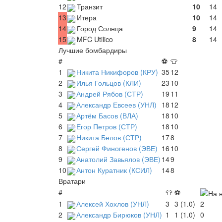
12
Транзит
10
14
13
Итера
10
14
14
Город Солнца
9
14
15
MFC Utilico
8
14
Лучшие бомбардиры
#
⚽
👕
1
Никита Никифоров (КРУ)
35
12
2
Илья Гольцов (КЛИ)
23
10
3
Андрей Рябов (СТР)
19
11
4
Александр Евсеев (УНЛ)
18
12
5
Артём Басов (ВЛА)
18
10
6
Егор Петров (СТР)
18
10
7
Никита Белов (СТР)
17
8
8
Сергей Финогенов (ЭВЕ)
16
10
9
Анатолий Завьялов (ЭВЕ)
14
9
10
Антон Куратник (КСИЛ)
14
8
Вратари
#
👕
⚽
1
Алексей Хохлов (УНЛ)
3
3 (1.0)
2
2
Александр Бирюков (УНЛ)
1
1 (1.0)
0