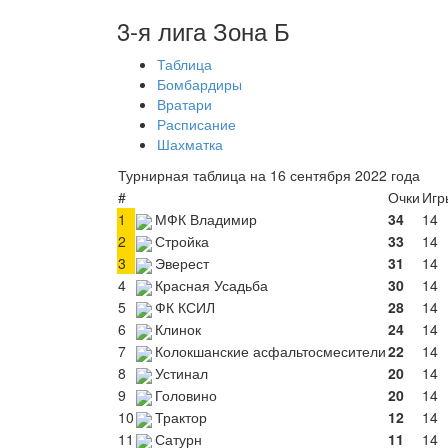
3-я лига Зона Б
Таблица
Бомбардиры
Вратари
Расписание
Шахматка
Турнирная таблица на 16 сентября 2022 года
#
Очки
Игр
1
МФК Владимир
34
14
2
Стройка
33
14
3
Эверест
31
14
4
Красная Усадьба
30
14
5
ФК КСИЛ
28
14
6
Клинок
24
14
7
Колокшанские асфальтосмесители
22
14
8
Устинал
20
14
9
Головино
20
14
10
Трактор
12
14
11
Сатурн
11
14