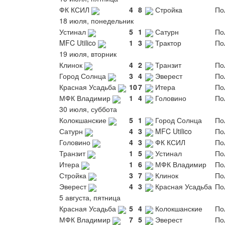
ФК КСИЛ
4
8
Стройка
По
18 июля, понедельник
Устинал
5
1
Сатурн
По
MFC Utilico
1
3
Трактор
По
19 июля, вторник
Клинок
4
2
Транзит
По
Город Солнца
3
4
Эверест
По
Красная Усадьба
10
7
Итера
По
МФК Владимир
1
4
Головино
По
30 июля, суббота
Колокшанские
5
1
Город Солнца
По
Сатурн
4
3
MFC Utilico
По
Головино
4
3
ФК КСИЛ
По
Транзит
1
5
Устинал
По
Итера
1
6
МФК Владимир
По
Стройка
3
7
Клинок
По
Эверест
4
3
Красная Усадьба
По
5 августа, пятница
Красная Усадьба
5
4
Колокшанские
По
МФК Владимир
7
5
Эверест
По