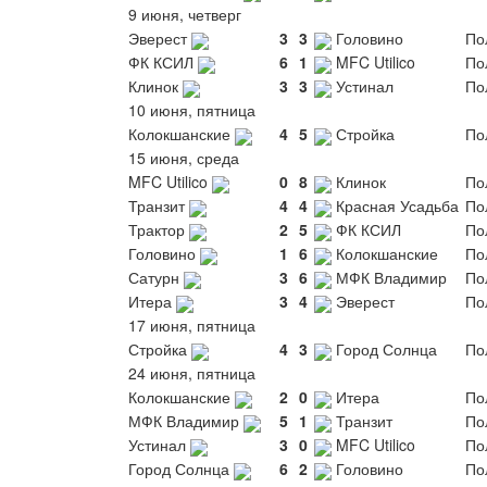
9 июня, четверг
Эверест
3
3
Головино
По
ФК КСИЛ
6
1
MFC Utilico
По
Клинок
3
3
Устинал
По
10 июня, пятница
Колокшанские
4
5
Стройка
По
15 июня, среда
MFC Utilico
0
8
Клинок
По
Транзит
4
4
Красная Усадьба
По
Трактор
2
5
ФК КСИЛ
По
Головино
1
6
Колокшанские
По
Сатурн
3
6
МФК Владимир
По
Итера
3
4
Эверест
По
17 июня, пятница
Стройка
4
3
Город Солнца
По
24 июня, пятница
Колокшанские
2
0
Итера
По
МФК Владимир
5
1
Транзит
По
Устинал
3
0
MFC Utilico
По
Город Солнца
6
2
Головино
По