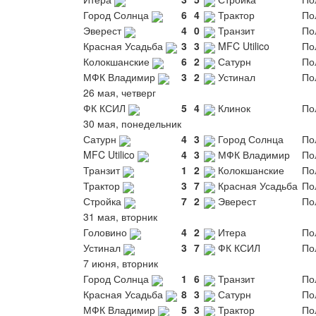
Город Солнца
6
4
Трактор
По
Эверест
4
0
Транзит
По
Красная Усадьба
3
3
MFC Utilico
По
Колокшанские
6
2
Сатурн
По
МФК Владимир
3
2
Устинал
По
26 мая, четверг
ФК КСИЛ
5
4
Клинок
По
30 мая, понедельник
Сатурн
4
3
Город Солнца
По
MFC Utilico
4
3
МФК Владимир
По
Транзит
1
2
Колокшанские
По
Трактор
3
7
Красная Усадьба
По
Стройка
7
2
Эверест
По
31 мая, вторник
Головино
4
2
Итера
По
Устинал
3
7
ФК КСИЛ
По
7 июня, вторник
Город Солнца
1
6
Транзит
По
Красная Усадьба
8
3
Сатурн
По
МФК Владимир
5
3
Трактор
По