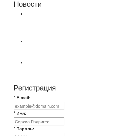
Новости
⚽НАЗНАЧЕНИЯ СУДЕЙ⚽ ‼В СРЕДУ
СОСТОЯТСЯ ДОИГРОВКИ 2-Х ТАЙМОВ ДВУХ
МАТЧЕЙ 2А ЛИГИ.
⚡️Сегодня было жарко⚡️ ⚽ ️«Протестировали»
новую футбольную площадку в
📅 Анонс матчей на пятницу, 7 августа 2026 г.
🎡 Центральный парк культуры и отдыха
Регистрация
* E-mail:
* Имя:
* Пароль: