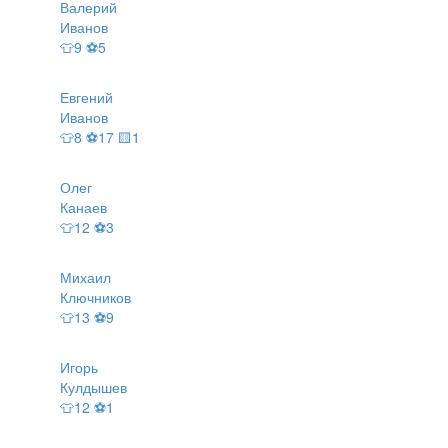
Валерий
Иванов
👕9 ⚽5
Евгений
Иванов
👕8 ⚽17 🟨1
Олег
Канаев
👕12 ⚽3
Михаил
Ключников
👕13 ⚽9
Игорь
Кулдышев
👕12 ⚽1