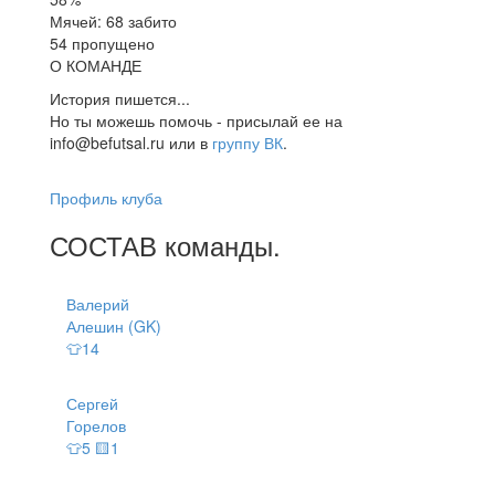
Мячей: 68 забито
54 пропущено
О КОМАНДЕ
История пишется...
Но ты можешь помочь - присылай ее на
info@befutsal.ru или в
группу ВК
.
Профиль клуба
СОСТАВ
команды
.
Валерий
Алешин (GK)
👕14
Сергей
Горелов
👕5 🟨1