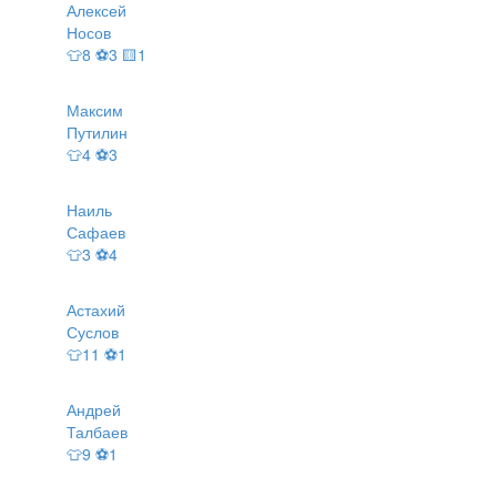
Алексей
Носов
👕8 ⚽3 🟨1
Максим
Путилин
👕4 ⚽3
Наиль
Сафаев
👕3 ⚽4
Астахий
Суслов
👕11 ⚽1
Андрей
Талбаев
👕9 ⚽1