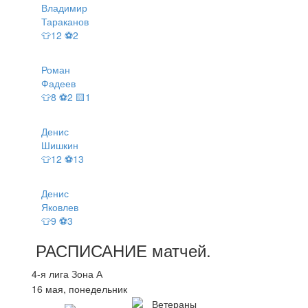
Владимир
Тараканов
👕12 ⚽2
Роман
Фадеев
👕8 ⚽2 🟨1
Денис
Шишкин
👕12 ⚽13
Денис
Яковлев
👕9 ⚽3
РАСПИСАНИЕ
матчей
.
4-я лига Зона А
16 мая, понедельник
Ветераны