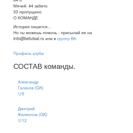
Мячей: 44 забито
33 пропущено
О КОМАНДЕ
История пишется...
Но ты можешь помочь - присылай ее на
info@befutsal.ru или в
группу ВК
.
Профиль клуба
СОСТАВ
команды
.
Александр
Галахов (GK)
👕5
Дмитрий
Филиппов (GK)
👕12