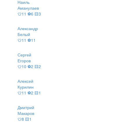
Наиль
Аманулаев
👕11 ⚽6 🟨3
Александр
Белый
👕11 ⚽11
Сергей
Егоров
👕10 ⚽2 🟨2
Алексей
Курилин
👕11 ⚽2 🟨1
Дмитрий
Макаров
👕8 🟨1