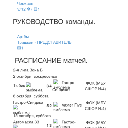
Чекмаев
👕12 ⚽7 🟨1
РУКОВОДСТВО
команды
.
Артём
Тришкин - ПРЕДСТАВИТЕЛЬ
🟨1
РАСПИСАНИЕ
матчей
.
2-я лига Зона Б
2 октября, воскресенье
Гастро-
ФОК (МБУ
Тюбик
3
4
СШОР №4)
Синдикат
8 октября, суббота
Гастро-Синдикат
ФОК (МБУ
Vaxter Five
5
2
СШОР №4)
15 октября, суббота
Автомасла 33
Гастро-
ФОК (МБУ
1
3
СШОР №4)