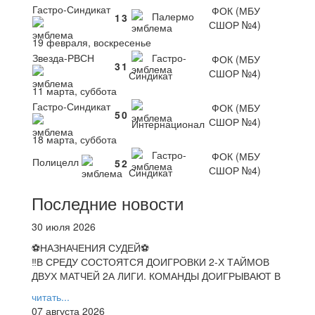
Гастро-Синдикат
ФОК (МБУ
Палермо
1
3
СШОР №4)
19 февраля, воскресенье
Звезда-РВСН
Гастро-
ФОК (МБУ
3
1
СШОР №4)
Синдикат
11 марта, суббота
Гастро-Синдикат
ФОК (МБУ
5
0
СШОР №4)
Интернационал
18 марта, суббота
Гастро-
ФОК (МБУ
Полицелл
5
2
СШОР №4)
Синдикат
Последние новости
30 июля 2026
⚽НАЗНАЧЕНИЯ СУДЕЙ⚽
‼В СРЕДУ СОСТОЯТСЯ ДОИГРОВКИ 2-Х ТАЙМОВ
ДВУХ МАТЧЕЙ 2А ЛИГИ. КОМАНДЫ ДОИГРЫВАЮТ В
читать...
07 августа 2026