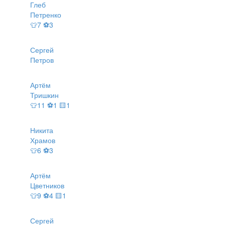
Глеб
Петренко
👕7 ⚽3
Сергей
Петров
Артём
Тришкин
👕11 ⚽1 🟨1
Никита
Храмов
👕6 ⚽3
Артём
Цветников
👕9 ⚽4 🟨1
Сергей