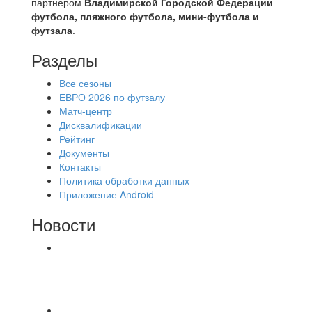
партнером
Владимирской Городской Федерации
футбола, пляжного футбола, мини-футбола и
футзала
.
Разделы
Все сезоны
ЕВРО 2026 по футзалу
Матч-центр
Дисквалификации
Рейтинг
Документы
Контакты
Политика обработки данных
Приложение Android
Новости
⚽НАЗНАЧЕНИЯ СУДЕЙ⚽ ‼В СРЕДУ
СОСТОЯТСЯ ДОИГРОВКИ 2-Х ТАЙМОВ ДВУХ
МАТЧЕЙ 2А ЛИГИ.