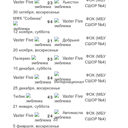
Vaxter Five
Хьюстон
2
3
СШОР №4)
30 октября, воскресенье
МФК "Собинка"
ФОК (МБУ
Vaxter Five
9
4
СШОР №4)
12 ноября, суббота
ФОК (МБУ
Vaxter Five
Добрыня
2
1
СШОР №4)
20 ноября, воскресенье
ФОК (МБУ
Палермо
Vaxter Five
5
3
СШОР №4)
10 декабря, суббота
ФОК (МБУ
Vaxter Five
5
4
СШОР №4)
Интернационал
25 декабря, воскресенье
ФОК (МБУ
Тюбик
Vaxter Five
4
3
СШОР №4)
21 января, суббота
Автомасла
ФОК (МБУ
Vaxter Five
2
4
СШОР №4)
33
5 февраля, воскресенье