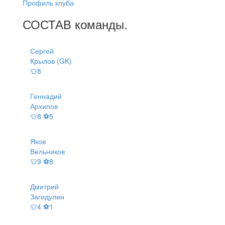
Профиль клуба
СОСТАВ
команды
.
Сергей
Крылов (GK)
👕8
Геннадий
Архипов
👕8 ⚽5
Яков
Вельников
👕9 ⚽8
Дмитрий
Загидулин
👕4 ⚽1