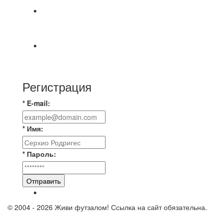
📅 Анонс матчей на четверг, 6 августа 2026 г. 🎡
Центральный парк культуры и отдыха
⚽ Первенство Владимира по футзалу. 2-я лига.
Зона Б. 03.08.2026 г. КАС - МГ-ПКБ Энерго 1:6
Регистрация
* E-mail:
* Имя:
* Пароль:
Отправить
© 2004 - 2026 Живи футзалом! Ссылка на сайт обязательна.