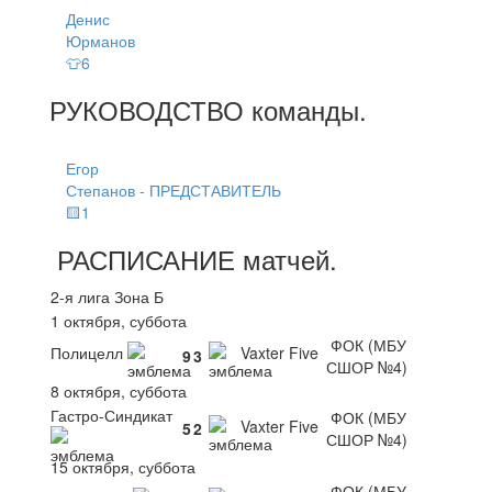
Денис
Юрманов
👕6
РУКОВОДСТВО
команды
.
Егор
Степанов - ПРЕДСТАВИТЕЛЬ
🟨1
РАСПИСАНИЕ
матчей
.
2-я лига Зона Б
1 октября, суббота
ФОК (МБУ
Полицелл
Vaxter Five
9
3
СШОР №4)
8 октября, суббота
Гастро-Синдикат
ФОК (МБУ
Vaxter Five
5
2
СШОР №4)
15 октября, суббота
ФОК (МБУ