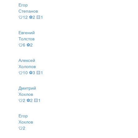
Егор
Степанов
👕12 ⚽2 🟨1
Евгений
Толстов
👕6 ⚽2
Алексей
Холопов
👕10 ⚽3 🟨1
Дмитрий
Хохлов
👕2 ⚽2 🟨1
Егор
Хохлов
👕2