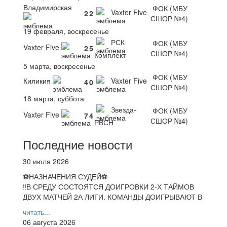
Владимирская
ФОК (МБУ
Vaxter Five
2
2
СШОР №4)
19 февраля, воскресенье
РСК
ФОК (МБУ
Vaxter Five
2
5
СШОР №4)
Комплект
5 марта, воскресенье
ФОК (МБУ
Киликия
Vaxter Five
4
0
СШОР №4)
18 марта, суббота
Звезда-
ФОК (МБУ
Vaxter Five
7
4
СШОР №4)
РВСН
Последние новости
30 июля 2026
⚽НАЗНАЧЕНИЯ СУДЕЙ⚽
‼В СРЕДУ СОСТОЯТСЯ ДОИГРОВКИ 2-Х ТАЙМОВ
ДВУХ МАТЧЕЙ 2А ЛИГИ. КОМАНДЫ ДОИГРЫВАЮТ В
читать...
06 августа 2026