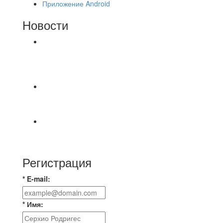
Приложение Android
Новости
⚽НАЗНАЧЕНИЯ СУДЕЙ⚽ ‼В СРЕДУ
СОСТОЯТСЯ ДОИГРОВКИ 2-Х ТАЙМОВ ДВУХ
МАТЧЕЙ 2А ЛИГИ.
📅 Анонс матчей на пятницу, 7 августа 2026 г.
🎡 Центральный парк культуры и отдыха
Всем доброго времени суток ✌ Лакинский
Комсомолец ищет команду для спарринга по
Регистрация
* E-mail:
* Имя: