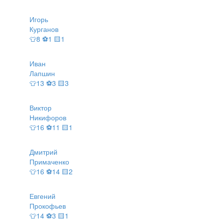
Игорь
Курганов
👕8 ⚽1 🟨1
Иван
Лапшин
👕13 ⚽3 🟨3
Виктор
Никифоров
👕16 ⚽11 🟨1
Дмитрий
Примаченко
👕16 ⚽14 🟨2
Евгений
Прокофьев
👕14 ⚽3 🟨1