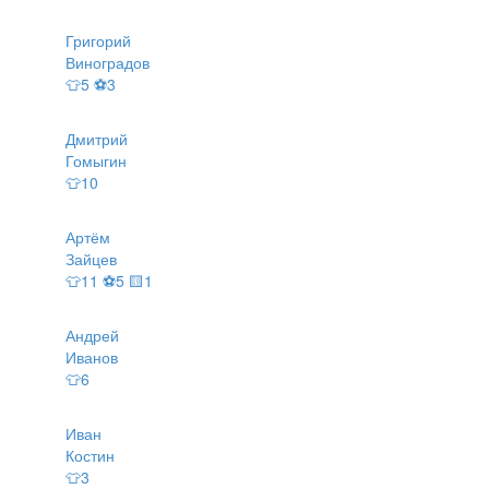
Григорий
Виноградов
👕5 ⚽3
Дмитрий
Гомыгин
👕10
Артём
Зайцев
👕11 ⚽5 🟨1
Андрей
Иванов
👕6
Иван
Костин
👕3