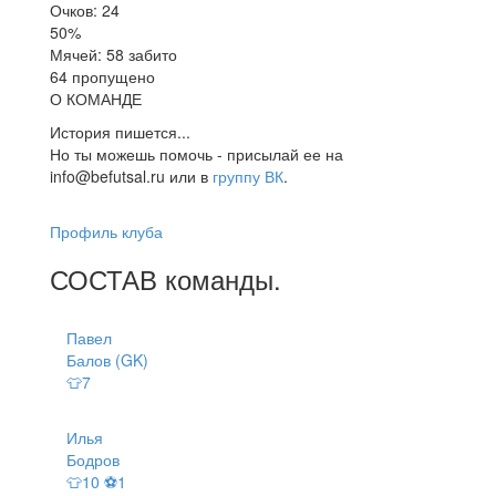
Очков: 24
50%
Мячей: 58 забито
64 пропущено
О КОМАНДЕ
История пишется...
Но ты можешь помочь - присылай ее на
info@befutsal.ru или в
группу ВК
.
Профиль клуба
СОСТАВ
команды
.
Павел
Балов (GK)
👕7
Илья
Бодров
👕10 ⚽1