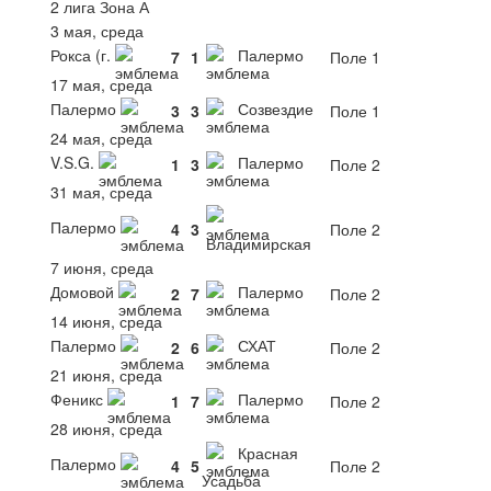
2 лига Зона А
3 мая, среда
Рокса (г.
Палермо
7
1
Поле 1
17 мая, среда
Палермо
Созвездие
3
3
Поле 1
24 мая, среда
V.S.G.
Палермо
1
3
Поле 2
31 мая, среда
Палермо
4
3
Поле 2
Владимирская
7 июня, среда
Домовой
Палермо
2
7
Поле 2
14 июня, среда
Палермо
СХАТ
2
6
Поле 2
21 июня, среда
Феникс
Палермо
1
7
Поле 2
28 июня, среда
Красная
Палермо
4
5
Поле 2
Усадьба