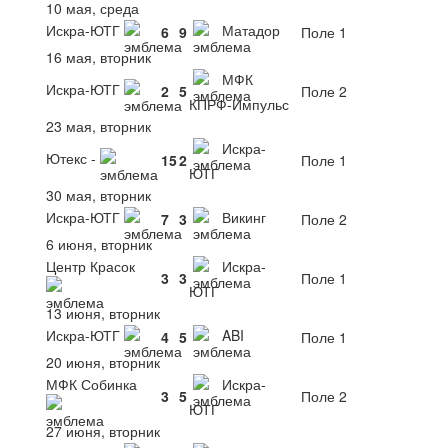
10 мая, среда
Искра-ЮТГ
Матадор
6
9
Поле 1
16 мая, вторник
МФК
Искра-ЮТГ
2
5
Поле 2
КПРФ-Импульс
23 мая, вторник
Искра-
Ютекс -
15
2
Поле 1
ЮТГ
30 мая, вторник
Искра-ЮТГ
Викинг
7
3
Поле 2
6 июня, вторник
Центр Красок
Искра-
3
3
Поле 1
ЮТГ
13 июня, вторник
Искра-ЮТГ
ABI
4
5
Поле 1
20 июня, вторник
МФК Собинка
Искра-
3
5
Поле 2
ЮТГ
27 июня, вторник