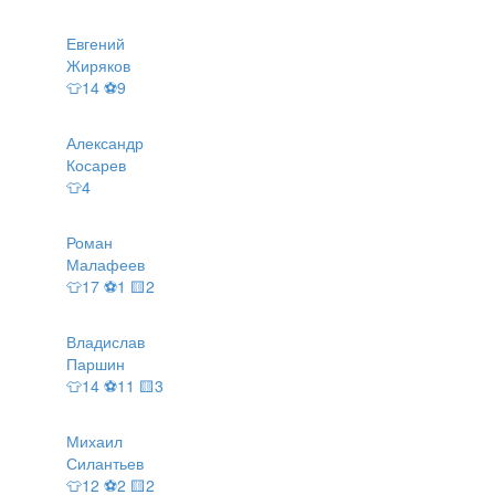
Евгений
Жиряков
👕14 ⚽9
Александр
Косарев
👕4
Роман
Малафеев
👕17 ⚽1 🟨2
Владислав
Паршин
👕14 ⚽11 🟨3
Михаил
Силантьев
👕12 ⚽2 🟨2