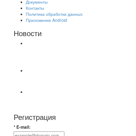
Документы
Контакты
Политика обработки данных
Приложение Android
Новости
⚽НАЗНАЧЕНИЯ СУДЕЙ⚽ ‼В СРЕДУ
СОСТОЯТСЯ ДОИГРОВКИ 2-Х ТАЙМОВ ДВУХ
МАТЧЕЙ 2А ЛИГИ.
Победная... Спасибо всем за самоотдачу,
самообладание и подстраховку...выложились
📹📹📹 Обзор голов 📹📹📹 Лига 4. Зона "Б". 12
тур. Лето 2026. МФК "Восход" - Ирбис 6:2
Регистрация
* E-mail: