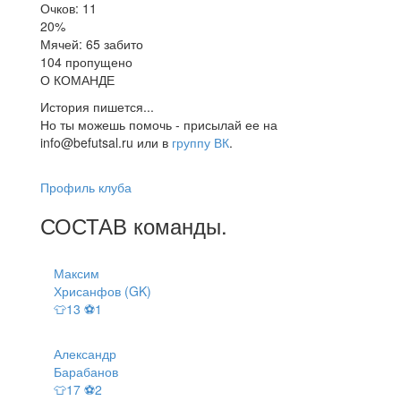
Очков: 11
20%
Мячей: 65 забито
104 пропущено
О КОМАНДЕ
История пишется...
Но ты можешь помочь - присылай ее на
info@befutsal.ru или в
группу ВК
.
Профиль клуба
СОСТАВ
команды
.
Максим
Хрисанфов (GK)
👕13 ⚽1
Александр
Барабанов
👕17 ⚽2