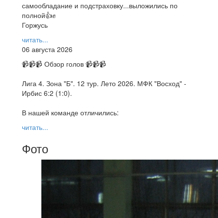
самообладание и подстраховку...выложились по
полной👍✊
Горжусь
читать...
06 августа 2026
📹📹📹 Обзор голов 📹📹📹
Лига 4. Зона "Б". 12 тур. Лето 2026. МФК "Восход" -
Ирбис 6:2 (1:0).
В нашей команде отличились:
читать...
Фото