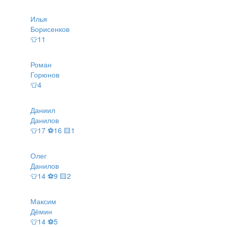
Илья
Борисенков
👕11
Роман
Горюнов
👕4
Даниил
Данилов
👕17 ⚽16 🟨1
Олег
Данилов
👕14 ⚽9 🟨2
Максим
Дёмин
👕14 ⚽5