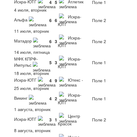
Искра-ЮТГ
Атлетик
4
5
Поле 1
4 июля, вторник
Искра-
Альфа
6
6
Поле 2
ЮТГ
11 июля, вторник
Искра-
Матадор
6
3
Поле 2
ЮТГ
14 июля, пятница
МФК КПРФ-
Искра-
5
3
Поле 1
Импульс
ЮТГ
18 июля, вторник
Искра-ЮТГ
Ютекс -
4
9
Поле 1
25 июля, вторник
Искра-
Викинг
4
2
Поле 1
ЮТГ
1 августа, вторник
Центр
Искра-ЮТГ
3
1
Поле 2
Красок
8 августа, вторник