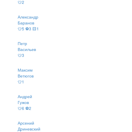
👕2
Александр
Баранов
👕5 ⚽3 🟨1
Петр
Васильев
👕3
Максим
Ветюгов
👕1
Андрей
Гужов
👕6 ⚽2
Арсений
Дриневский