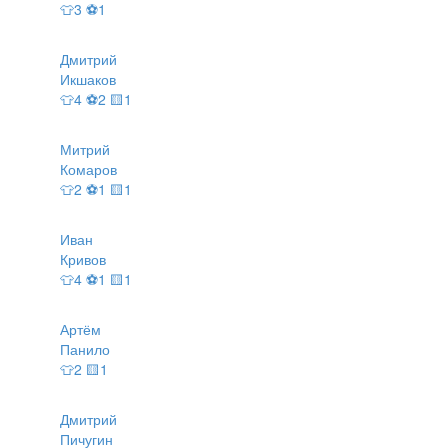
👕3 ⚽1
Дмитрий
Икшаков
👕4 ⚽2 🟨1
Митрий
Комаров
👕2 ⚽1 🟨1
Иван
Кривов
👕4 ⚽1 🟨1
Артём
Панило
👕2 🟨1
Дмитрий
Пичугин