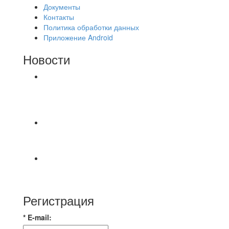
Документы
Контакты
Политика обработки данных
Приложение Android
Новости
⚽НАЗНАЧЕНИЯ СУДЕЙ⚽ ‼В СРЕДУ
СОСТОЯТСЯ ДОИГРОВКИ 2-Х ТАЙМОВ ДВУХ
МАТЧЕЙ 2А ЛИГИ.
📅 Анонс матчей на пятницу, 7 августа 2026 г.
🎡 Центральный парк культуры и отдыха
Всем доброго времени суток ✌ Лакинский
Комсомолец ищет команду для спарринга по
Регистрация
* E-mail: