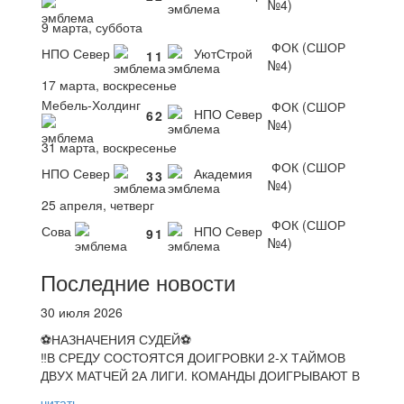
№4)
9 марта, суббота
ФОК (СШОР
НПО Север
УютСтрой
1
1
№4)
17 марта, воскресенье
Мебель-Холдинг
ФОК (СШОР
НПО Север
6
2
№4)
31 марта, воскресенье
ФОК (СШОР
НПО Север
Академия
3
3
№4)
25 апреля, четверг
ФОК (СШОР
Сова
НПО Север
9
1
№4)
Последние новости
30 июля 2026
⚽НАЗНАЧЕНИЯ СУДЕЙ⚽
‼В СРЕДУ СОСТОЯТСЯ ДОИГРОВКИ 2-Х ТАЙМОВ
ДВУХ МАТЧЕЙ 2А ЛИГИ. КОМАНДЫ ДОИГРЫВАЮТ В
читать...