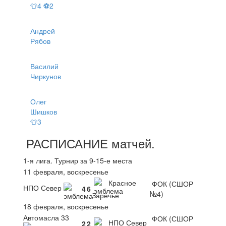
👕4 ⚽2
Андрей
Рябов
Василий
Чиркунов
Олег
Шишков
👕3
РАСПИСАНИЕ
матчей
.
1-я лига. Турнир за 9-15-е места
11 февраля, воскресенье
Красное
ФОК (СШОР
НПО Север
4
6
№4)
Заречье
18 февраля, воскресенье
Автомасла 33
ФОК (СШОР
НПО Север
2
2