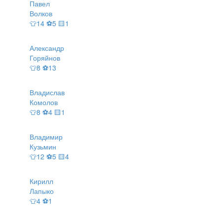
Павел
Волков
👕14 ⚽5 🟨1
Александр
Горяйнов
👕8 ⚽13
Владислав
Комолов
👕8 ⚽4 🟨1
Владимир
Кузьмин
👕12 ⚽5 🟨4
Кирилл
Лапыко
👕4 ⚽1