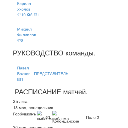
Кирилл
Ухолов
👕10 ⚽6 🟨1
Михаил
Филиппов
👕8
РУКОВОДСТВО
команды
.
Павел
Волков - ПРЕДСТАВИТЕЛЬ
🟨1
РАСПИСАНИЕ
матчей
.
2Б лига
13 мая, понедельник
Горбушкинъ
5
3
Поле 2
Колокшанские
20 мая, понедельник