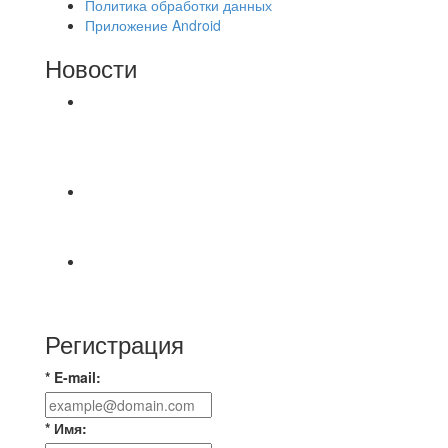
Политика обработки данных
Приложение Android
Новости
⚽НАЗНАЧЕНИЯ СУДЕЙ⚽ ‼В СРЕДУ
СОСТОЯТСЯ ДОИГРОВКИ 2-Х ТАЙМОВ ДВУХ
МАТЧЕЙ 2А ЛИГИ.
📅 Анонс матчей на четверг, 6 августа 2026 г. 🎡
Центральный парк культуры и отдыха
⚽ Первенство Владимира по футзалу. 2-я лига.
Зона Б. 03.08.2026 г. КАС - МГ-ПКБ Энерго 1:6
Регистрация
* E-mail:
* Имя: