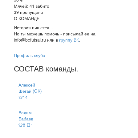
Мячей: 41 забито
39 пропущено
О КОМАНДЕ
История пишется...
Но ты можешь помочь - присылай ее на
info@befutsal.ru или в
группу ВК
.
Профиль клуба
СОСТАВ
команды
.
Алексей
Шегай (GK)
👕14
Вадим
Бабаев
👕8 🟨1