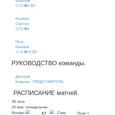
Копылов
👕13 ⚽9 🟨1
Альберт
Саргсян
👕12 ⚽3
Петр
Шашков
👕13 ⚽15 🟨1
РУКОВОДСТВО
команды
.
Дмитрий
Кованов - ПРЕДСТАВИТЕЛЬ
РАСПИСАНИЕ
матчей
.
2Б лига
20 мая, понедельник
Монако
Сова
4
7
Поле 1