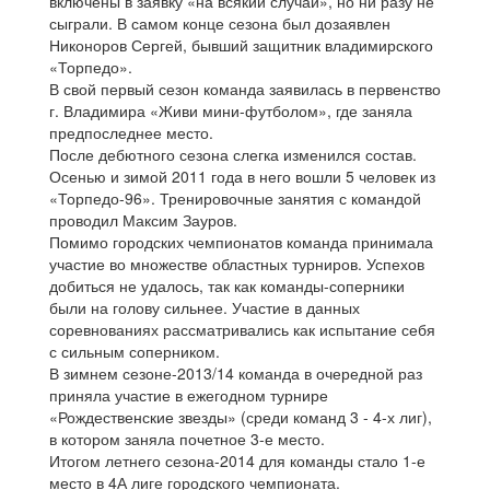
включены в заявку «на всякий случай», но ни разу не
сыграли. В самом конце сезона был дозаявлен
Никоноров Сергей, бывший защитник владимирского
«Торпедо».
В свой первый сезон команда заявилась в первенство
г. Владимира «Живи мини-футболом», где заняла
предпоследнее место.
После дебютного сезона слегка изменился состав.
Осенью и зимой 2011 года в него вошли 5 человек из
«Торпедо-96». Тренировочные занятия с командой
проводил Максим Зауров.
Помимо городских чемпионатов команда принимала
участие во множестве областных турниров. Успехов
добиться не удалось, так как команды-соперники
были на голову сильнее. Участие в данных
соревнованиях рассматривались как испытание себя
с сильным соперником.
В зимнем сезоне-2013/14 команда в очередной раз
приняла участие в ежегодном турнире
«Рождественские звезды» (среди команд 3 - 4-х лиг),
в котором заняла почетное 3-е место.
Итогом летнего сезона-2014 для команды стало 1-е
место в 4А лиге городского чемпионата.