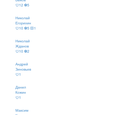
👕12 ⚽5
Николай
Егорихин
👕10 ⚽5 🟨1
Николай
Жданов
👕10 ⚽2
Андрей
Зиновьев
👕1
Данил
Кожин
👕1
Максим