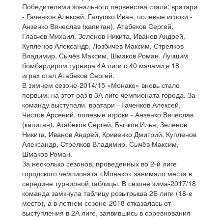
Победителями зонального первенства стали: вратари
- Гаченков Алексей, Галушко Иван, полевые игроки -
Анзенко Вячеслав (капитан), Атабеков Сергей,
Главчев Михаил, Зеленов Никита, Иванов Андрей,
Купленов Александр, Лозбичев Максим, Стрелков
Владимир, Сычёв Максим, Шмаков Роман. Лучшим
бомбардиром турнира 4А лиги с 40 мячами в 18
играх стал Атабеков Сергей.
В зимнем сезоне-2014/15 «Монако» вновь стало
первым: на этот раз в 3А лиге чемпионата города. За
команду выступали: вратари - Гаченков Алексей,
Чистов Арсений, полевые игроки - Анзенко Вячеслав
(капитан), Атабеков Сергей, Бычков Илья, Зеленов
Никита, Иванов Андрей, Кривенко Дмитрий, Купленов
Александр, Стрелков Владимир, Сычёв Максим,
Шмаков Роман.
За несколько сезонов, проведенных во 2-й лиге
городского чемпионата «Монако» занимало места в
середине турнирной таблицы. В сезоне зима-2017/18
команда замкнула таблицу розыгрыша 2Б лиги (18-е
место), а в летнем сезоне-2018 отказалась от
выступления в 2А лиге, заявившись в соревнования