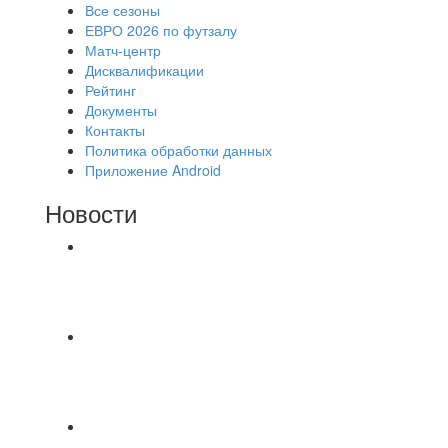
Все сезоны
ЕВРО 2026 по футзалу
Матч-центр
Дисквалификации
Рейтинг
Документы
Контакты
Политика обработки данных
Приложение Android
Новости
⚽НАЗНАЧЕНИЯ СУДЕЙ⚽ ‼В СРЕДУ
СОСТОЯТСЯ ДОИГРОВКИ 2-Х ТАЙМОВ ДВУХ
МАТЧЕЙ 2А ЛИГИ.
Команда «IZBA» ищет спарринг! ПН
(10.08),Торпедо, 20:30
https://vk.ru/christmasmusick
⚡️Сегодня было жарко⚡️ ⚽ ️«Протестировали»