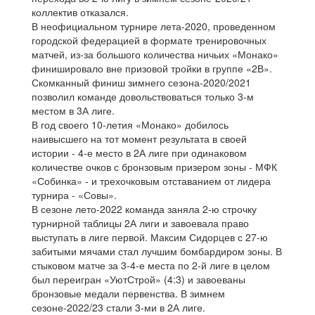
коллектив отказался.
В неофициальном турнире лета-2020, проведенном
городской федерацией в формате тренировочных
матчей, из-за большого количества ничьих «Монако»
финишировало вне призовой тройки в группе «2В».
Скомканный финиш зимнего сезона-2020/2021
позволил команде довольствоваться только 3-м
местом в 3А лиге.
В год своего 10-летия «Монако» добилось
наивысшего на тот момент результата в своей
истории - 4-е место в 2А лиге при одинаковом
количестве очков с бронзовым призером зоны - МФК
«Собинка» - и трехочковым отставанием от лидера
турнира - «Совы».
В сезоне лето-2022 команда заняла 2-ю строчку
турнирной таблицы 2А лиги и завоевала право
выступать в лиге первой. Максим Сидорцев с 27-ю
забитыми мячами стал лучшим бомбардиром зоны. В
стыковом матче за 3-4-е места по 2-й лиге в целом
был переигран «УютСтрой» (4:3) и завоеваны
бронзовые медали первенства. В зимнем
сезоне-2022/23 стали 3-ми в 2А лиге.