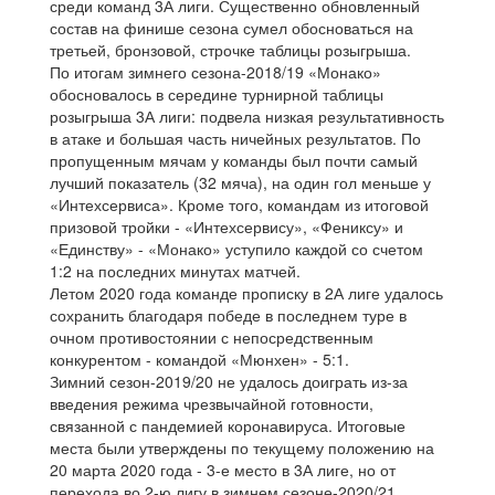
среди команд 3А лиги. Существенно обновленный
состав на финише сезона сумел обосноваться на
третьей, бронзовой, строчке таблицы розыгрыша.
По итогам зимнего сезона-2018/19 «Монако»
обосновалось в середине турнирной таблицы
розыгрыша 3А лиги: подвела низкая результативность
в атаке и большая часть ничейных результатов. По
пропущенным мячам у команды был почти самый
лучший показатель (32 мяча), на один гол меньше у
«Интехсервиса». Кроме того, командам из итоговой
призовой тройки - «Интехсервису», «Фениксу» и
«Единству» - «Монако» уступило каждой со счетом
1:2 на последних минутах матчей.
Летом 2020 года команде прописку в 2А лиге удалось
сохранить благодаря победе в последнем туре в
очном противостоянии с непосредственным
конкурентом - командой «Мюнхен» - 5:1.
Зимний сезон-2019/20 не удалось доиграть из-за
введения режима чрезвычайной готовности,
связанной с пандемией коронавируса. Итоговые
места были утверждены по текущему положению на
20 марта 2020 года - 3-е место в 3А лиге, но от
перехода во 2-ю лигу в зимнем сезоне-2020/21