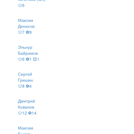
👕6
Максим
Денисов
👕7 ⚽9
Эльнур
Байрамов
👕6 ⚽1 🟨1
Сергей
Гришин
👕8 ⚽4
Дмитрий
Кованов
👕12 ⚽14
Максим
Быков