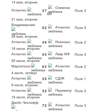
14 мая, вторник
Олимпик
Атлантис
3
7
Поле 3
ВИ
21 мая, вторник
Владимирские
Атлантис
5
2
Поле 3
28 мая, вторник
Атлантис
Резонанс
4
9
Поле 2
18 июня, вторник
Атлантис
Лавр МФ
5
4
Поле 3
25 июня, вторник
Марселона
Атлантис
6
3
Поле 2
4 июля, четверг
Атлантис
СДЭК
3
5
Поле 1
9 июля, вторник
Атлантис
Периметр
3
2
Поле 3
16 июля, вторник
Джобс Чехлофф
Атлантис
7
2
Поле 3