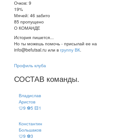
Очков: 9
19%
Мячей: 46 забито
85 пропущено
О КОМАНДЕ
История пишется...
Но ты можешь помочь - присылай ее на
info@befutsal.ru или в
группу ВК
.
Профиль клуба
СОСТАВ
команды
.
Владислав
Аристов
👕9 ⚽5 🟨1
Константин
Большаков
👕9 ⚽3