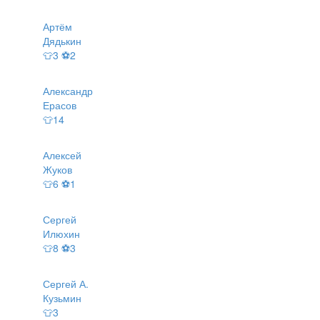
Артём
Дядькин
👕3 ⚽2
Александр
Ерасов
👕14
Алексей
Жуков
👕6 ⚽1
Сергей
Илюхин
👕8 ⚽3
Сергей А.
Кузьмин
👕3