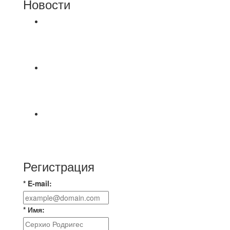
Новости
⚽НАЗНАЧЕНИЯ СУДЕЙ⚽ ‼В СРЕДУ
СОСТОЯТСЯ ДОИГРОВКИ 2-Х ТАЙМОВ ДВУХ
МАТЧЕЙ 2А ЛИГИ.
8.08 на поле был оставлен мяч Demix На
турнире На мяче маркером написано Д.Н.
Просьба
⚽ Первенство Владимира по футзалу. 3-я лига.
Зона А. 07.08.2026 г. Транснефть - IZBA 1:2
(1:2)
Регистрация
* E-mail:
* Имя: