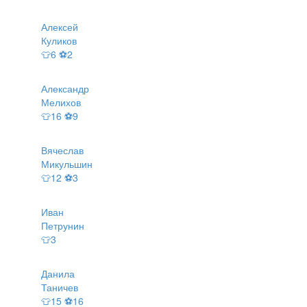
Алексей
Куликов
👕6 ⚽2
Александр
Мелихов
👕16 ⚽9
Вячеслав
Микульшин
👕12 ⚽3
Иван
Петрунин
👕3
Данила
Таничев
👕15 ⚽16