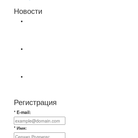
Новости
⚽НАЗНАЧЕНИЯ СУДЕЙ⚽ ‼В СРЕДУ
СОСТОЯТСЯ ДОИГРОВКИ 2-Х ТАЙМОВ ДВУХ
МАТЧЕЙ 2А ЛИГИ.
Команда «IZBA» ищет спарринг! ПН
(10.08),Торпедо, 20:30
https://vk.ru/christmasmusick
⚡️Сегодня было жарко⚡️ ⚽ ️«Протестировали»
новую футбольную площадку в
Регистрация
* E-mail:
* Имя: