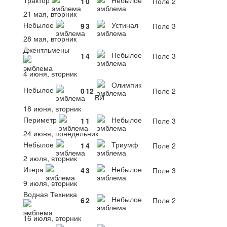
1
0
Поле 2
21 мая, вторник
Небылое
Устинал
9
3
Поле 3
28 мая, вторник
Джентльмены
Небылое
1
4
Поле 3
4 июня, вторник
Олимпик
Небылое
0
12
Поле 2
ВИ
18 июня, вторник
Периметр
Небылое
1
1
Поле 3
24 июня, понедельник
Небылое
Триумф
1
4
Поле 2
2 июля, вторник
Итера
Небылое
4
3
Поле 3
9 июля, вторник
Водная Техника
Небылое
6
2
Поле 2
16 июля, вторник