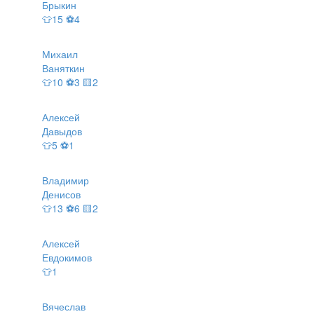
Брыкин
👕15 ⚽4
Михаил
Ваняткин
👕10 ⚽3 🟨2
Алексей
Давыдов
👕5 ⚽1
Владимир
Денисов
👕13 ⚽6 🟨2
Алексей
Евдокимов
👕1
Вячеслав