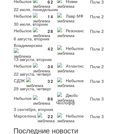
Небылое
Новки
6
2
Поле 3
22 июля, понедельник
Небылое
Лавр МФ
1
4
Поле 2
30 июля, вторник
Небылое
Резонанс
2
8
Поле 2
6 августа, вторник
Владимирские
Небылое
4
2
Поле 2
13 августа, вторник
Небылое
Атлантис
3
4
Поле 2
22 августа, четверг
СДЭК
Небылое
3
2
Поле 3
29 августа, четверг
Джобс
Небылое
8
6
Поле 3
Чехлофф
3 сентября, вторник
Марселона
Небылое
2
2
Поле 3
Последние новости