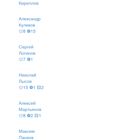
Кириллов
Александр
Куликов
👕8 ⚽15
Сергей
Логинов
👕7 ⚽1
Николай
Лысов
👕15 ⚽1 🟨2
Алексей
Мартьянов
👕8 ⚽2 🟨1
Максим
Панков