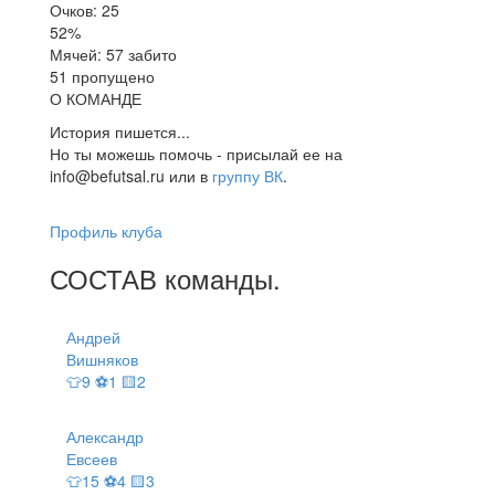
Очков: 25
52%
Мячей: 57 забито
51 пропущено
О КОМАНДЕ
История пишется...
Но ты можешь помочь - присылай ее на
info@befutsal.ru или в
группу ВК
.
Профиль клуба
СОСТАВ
команды
.
Андрей
Вишняков
👕9 ⚽1 🟨2
Александр
Евсеев
👕15 ⚽4 🟨3