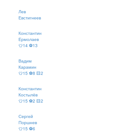
Лев
Евстигнеев
Константин
Ермолаев
👕14 ⚽13
Вадим
Карамин
👕15 ⚽8 🟨2
Константин
Костылёв
👕15 ⚽2 🟨2
Сергей
Поршнев
👕15 ⚽6