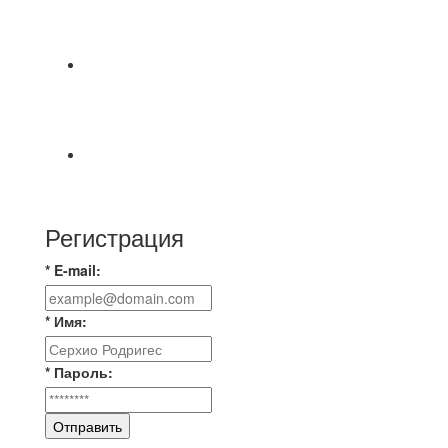
СОСТОЯТСЯ ДОИГРОВКИ 2-Х ТАЙМОВ ДВУХ
МАТЧЕЙ 2А ЛИГИ.
Команда «IZBA» ищет спарринг! ПН
(10.08),Торпедо, 20:30
https://vk.ru/christmasmusick
⚡️Сегодня было жарко⚡️ ⚽ ️«Протестировали»
новую футбольную площадку в
Регистрация
* E-mail:
* Имя:
* Пароль:
Отправить