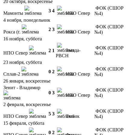
20 октября, воскресенье
ФОК (СШОР
3
4
Мамонты
НПО Север
№4)
4 ноября, понедельник
ФОК (СШОР
2
3
Рокса (г.
НПО Север
№4)
16 ноября, суббота
ФОК (СШОР
Звезда-
2
1
НПО Север
№4)
РВСН
23 ноября, суббота
ФОК (СШОР
0
2
Сплав-2
НПО Север
№4)
26 января, воскресенье
Зенит - Владимир
ФОК (СШОР
0
3
НПО Север
№4)
2 февраля, воскресенье
ФОК (СШОР
5
3
НПО Север
Тюбик
№4)
15 февраля, суббота
ФОК (СШОР
0
2
НПО Север
Фортис