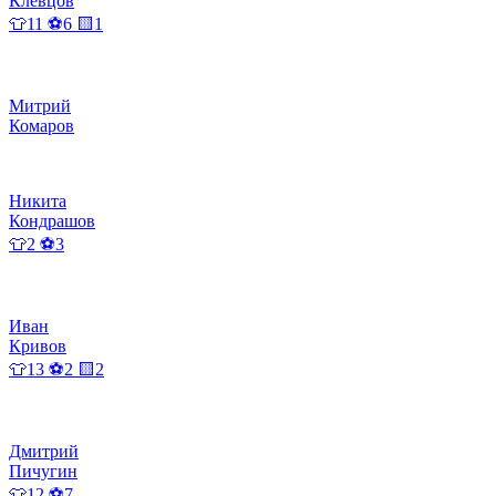
Клевцов
👕11 ⚽6 🟨1
Митрий
Комаров
Никита
Кондрашов
👕2 ⚽3
Иван
Кривов
👕13 ⚽2 🟨2
Дмитрий
Пичугин
👕12 ⚽7