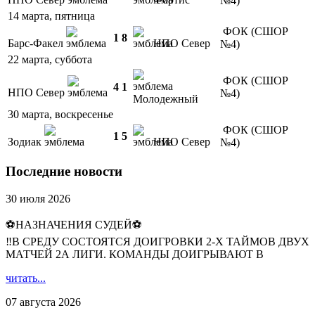
№4)
14 марта, пятница
ФОК (СШОР
1
8
Барс-Факел
НПО Север
№4)
22 марта, суббота
ФОК (СШОР
4
1
НПО Север
№4)
Молодежный
30 марта, воскресенье
ФОК (СШОР
1
5
Зодиак
НПО Север
№4)
Последние новости
30 июля 2026
⚽НАЗНАЧЕНИЯ СУДЕЙ⚽
‼В СРЕДУ СОСТОЯТСЯ ДОИГРОВКИ 2-Х ТАЙМОВ ДВУХ
МАТЧЕЙ 2А ЛИГИ. КОМАНДЫ ДОИГРЫВАЮТ В
читать...
07 августа 2026