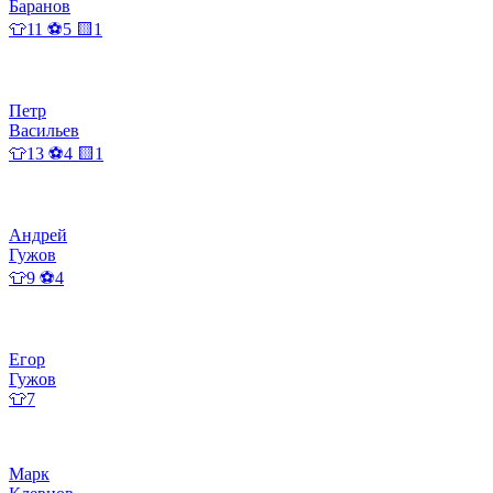
Баранов
👕11 ⚽5 🟨1
Петр
Васильев
👕13 ⚽4 🟨1
Андрей
Гужов
👕9 ⚽4
Егор
Гужов
👕7
Марк