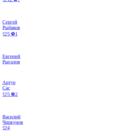
Сергей
Рыбаков
👕5 ⚽1
Евгений
Рыгалов
Артур
Сас
👕5 ⚽2
Василий
Чиркунов
👕4