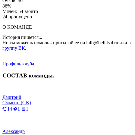
Очков: 36
86%
Мячей: 54 забито
24 пропущено
О КОМАНДЕ
История пишется...
Но ты можешь помочь - присылай ее на info@befutsal.ru или в
группу ВК
.
Профиль клуба
СОСТАВ
команды
.
Дмитрий
Смыгин (GK)
👕14 ⚽1 🟨1
Александр