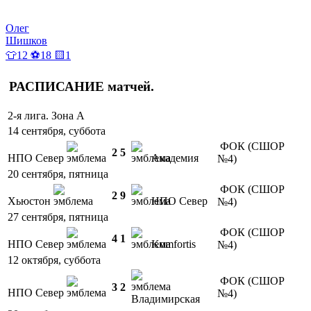
Олег
Шишков
👕12 ⚽18 🟨1
РАСПИСАНИЕ
матчей
.
2-я лига. Зона А
14 сентября, суббота
ФОК (СШОР
2
5
НПО Север
Академия
№4)
20 сентября, пятница
ФОК (СШОР
2
9
Хьюстон
НПО Север
№4)
27 сентября, пятница
ФОК (СШОР
4
1
НПО Север
Komfortis
№4)
12 октября, суббота
ФОК (СШОР
3
2
НПО Север
№4)
Владимирская