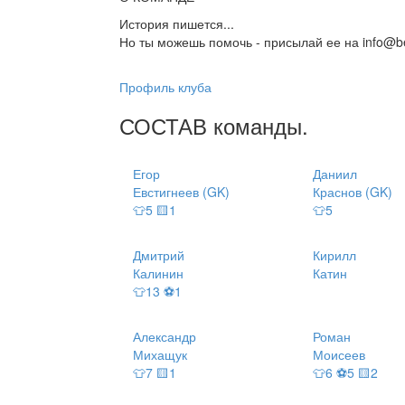
История пишется...
Но ты можешь помочь - присылай ее на info@be
Профиль клуба
СОСТАВ
команды
.
Егор
Даниил
Евстигнеев (GK)
Краснов (GK)
👕5 🟨1
👕5
Дмитрий
Кирилл
Калинин
Катин
👕13 ⚽1
Александр
Роман
Михащук
Моисеев
👕7 🟨1
👕6 ⚽5 🟨2