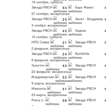
19 октября, суббота
Звезда-РВСН
Барс-Факел
5
3
Ф
27 октября, воскресенье
Звезда-РВСН
Зенит - Владимир
2
3
Ф
3 ноября, воскресенье
Звезда-РВСН
Зодиак
4
3
Ф
16 ноября, суббота
НПО Север
Звезда-РВСН
2
1
Ф
2 февраля, воскресенье
Звезда-РВСН
Komfortis
2
4
Ф
9 февраля, воскресенье
Хьюстон
Звезда-РВСН
4
3
Ф
23 февраля, воскресенье
Владимирская
Звезда-РВСН
5
2
Ф
9 марта, воскресенье
Мамонты
Звезда-РВСН
4
1
Ф
23 марта, воскресенье
Рокса (г.
Звезда-РВСН
5
6
Ф