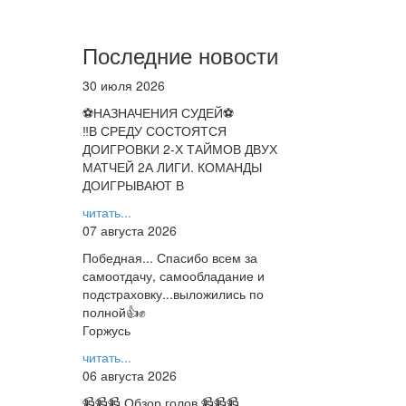
Последние новости
30 июля 2026
⚽НАЗНАЧЕНИЯ СУДЕЙ⚽
‼В СРЕДУ СОСТОЯТСЯ
ДОИГРОВКИ 2-Х ТАЙМОВ ДВУХ
МАТЧЕЙ 2А ЛИГИ. КОМАНДЫ
ДОИГРЫВАЮТ В
читать...
07 августа 2026
Победная... Спасибо всем за
самоотдачу, самообладание и
подстраховку...выложились по
полной👍✊
Горжусь
читать...
06 августа 2026
📹📹📹 Обзор голов 📹📹📹