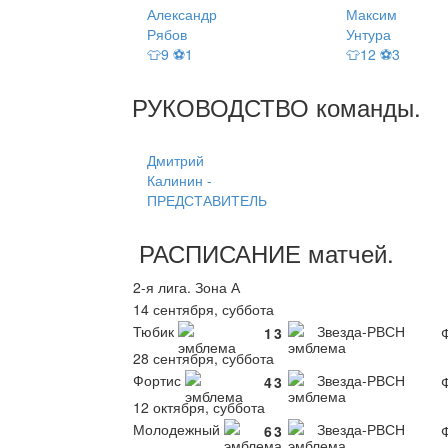
Александр
Максим
Рябов
Унтура
👕9 ⚽1
👕12 ⚽3
РУКОВОДСТВО
команды
.
Дмитрий
Калинин -
ПРЕДСТАВИТЕЛЬ
РАСПИСАНИЕ
матчей
.
2-я лига. Зона А
14 сентября, суббота
Тюбик
Звезда-РВСН
1
3
Ф
28 сентября, суббота
Фортис
Звезда-РВСН
4
3
Ф
12 октября, суббота
Молодежный
Звезда-РВСН
6
3
Ф