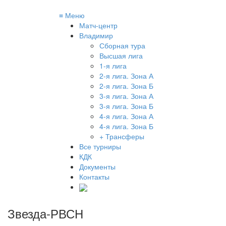
≡
Меню
Матч-центр
Владимир
Сборная тура
Высшая лига
1-я лига
2-я лига. Зона А
2-я лига. Зона Б
3-я лига. Зона А
3-я лига. Зона Б
4-я лига. Зона А
4-я лига. Зона Б
+ Трансферы
Все турниры
КДК
Документы
Контакты
Звезда-РВСН