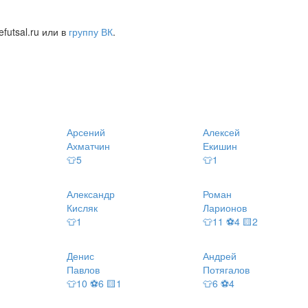
futsal.ru или в
группу ВК
.
Арсений
Алексей
Ахматчин
Екишин
👕5
👕1
Александр
Роман
Кисляк
Ларионов
👕1
👕11 ⚽4 🟨2
Денис
Андрей
Павлов
Потягалов
👕10 ⚽6 🟨1
👕6 ⚽4