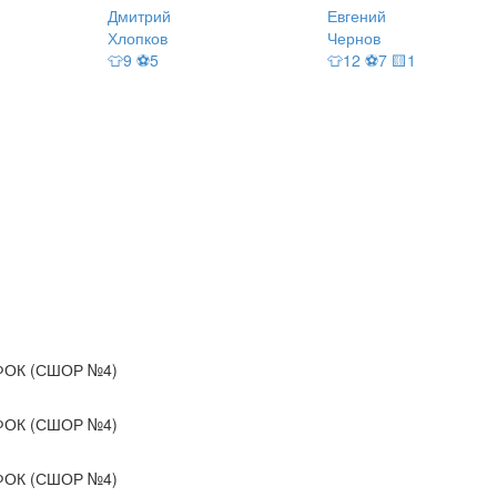
Дмитрий
Евгений
Хлопков
Чернов
👕9 ⚽5
👕12 ⚽7 🟨1
ОК (СШОР №4)
ОК (СШОР №4)
ОК (СШОР №4)