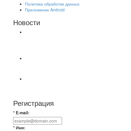
Политика обработки данных
Приложение Android
Новости
⚽НАЗНАЧЕНИЯ СУДЕЙ⚽ ‼В СРЕДУ
СОСТОЯТСЯ ДОИГРОВКИ 2-Х ТАЙМОВ ДВУХ
МАТЧЕЙ 2А ЛИГИ.
⚡️Сегодня было жарко⚡️ ⚽ ️«Протестировали»
новую футбольную площадку в
📅 Анонс матчей на пятницу, 7 августа 2026 г.
🎡 Центральный парк культуры и отдыха
Регистрация
* E-mail:
* Имя: