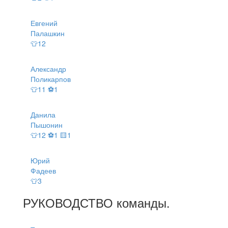
Евгений
Палашкин
👕12
Александр
Поликарпов
👕11 ⚽1
Данила
Пышонин
👕12 ⚽1 🟨1
Юрий
Фадеев
👕3
РУКОВОДСТВО
команды
.