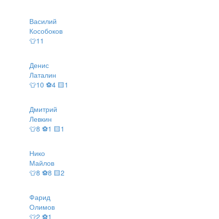
Василий
Кособоков
👕11
Денис
Латалин
👕10 ⚽4 🟨1
Дмитрий
Левкин
👕8 ⚽1 🟨1
Нико
Майлов
👕8 ⚽8 🟨2
Фарид
Олимов
👕2 ⚽1