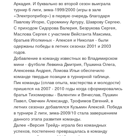
Аркадия. И буквально во второй сезон выиграла
турнир 6 лиги, зима-1999/2000 (игры в зале
«Электроприбор») в первую очередь благодаря
Павлову Игорю, Суромкину Артуру, Шаврову Сергею.
С приходом Сидорова Валерия, Безрукова Сергея,
Маслова Сергея с участием Вейсганта Максима,
братьев Иголкиных - Алексея и Николая - были
одержаны победы в летних сезонах 2001 и 2003
годов.
Добавление в команду известных во Владимирском
мини - футболе Левкина Дмитрия, Пушкина Олега,
Алексеева Андрея, Ломова Ильи обеспечило
команде твердые позиции в турнирной таблице.
Пик команды (сплав опыта, мастерства и молодости)
пришелся на 2007 - 2010 годы когда сформировались
братья Тихомировы - Валентин и Вячеслав, Пушкин
Павел, Овечкин Александр, Трофимов Евгений, в
летних сезонах добавлялся Кузьмин Алексей. Победа
в турнире 2 лиги, зима-2009/10 стала завершением
данного этапа развития команды.
Далее «Версия Трейд» играла без командных
успехов, постепенно превращалась в команду