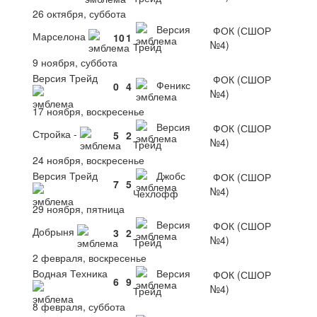
26 октября, суббота
Версия
ФОК (СШОР
Марселона
10
1
№4)
Трейд
9 ноября, суббота
Версия Трейд
ФОК (СШОР
Феникс
0
4
№4)
17 ноября, воскресенье
Версия
ФОК (СШОР
Стройка -
5
2
№4)
Трейд
24 ноября, воскресенье
Версия Трейд
Джобс
ФОК (СШОР
7
5
№4)
Чехлофф
29 ноября, пятница
Версия
ФОК (СШОР
Добрыня
3
2
№4)
Трейд
2 февраля, воскресенье
Водная Техника
Версия
ФОК (СШОР
6
9
№4)
Трейд
8 февраля, суббота