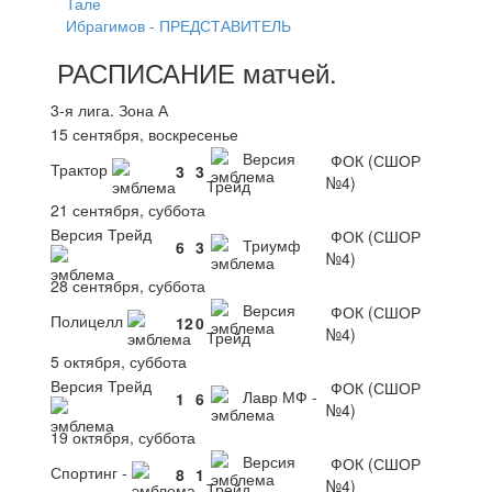
Тале
Ибрагимов - ПРЕДСТАВИТЕЛЬ
РАСПИСАНИЕ
матчей
.
3-я лига. Зона А
15 сентября, воскресенье
Версия
ФОК (СШОР
Трактор
3
3
№4)
Трейд
21 сентября, суббота
Версия Трейд
ФОК (СШОР
Триумф
6
3
№4)
28 сентября, суббота
Версия
ФОК (СШОР
Полицелл
12
0
№4)
Трейд
5 октября, суббота
Версия Трейд
ФОК (СШОР
Лавр МФ -
1
6
№4)
19 октября, суббота
Версия
ФОК (СШОР
Спортинг -
8
1
№4)
Трейд