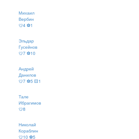
Михаил
Вербин
👕4 ⚽1
Эльдар
Гусейнов
👕7 ⚽10
Андрей
Данилов
👕7 ⚽5 🟨1
Тале
Ибрагимов
👕8
Николай
Кораблин
👕10 ⚽5