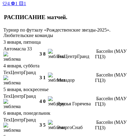
👕4 ⚽1 🟨1
РАСПИСАНИЕ
матчей
.
Турнир по футзалу «Рождественские звезды-2025».
Любительские команды
3 января, пятница
Автомасла 33
Бассейн (МАУ
3
8
ТехЦентрГранд
ГЦЗ)
4 января, суббота
ТехЦентрГранд
Бассейн (МАУ
3
1
Матадор
ГЦЗ)
5 января, воскресенье
ТехЦентрГранд
Бассейн (МАУ
4
0
Друзья Горячева
ГЦЗ)
6 января, понедельник
ТехЦентрГранд
Бассейн (МАУ
3
5
ЭнергоСнаб
ГЦЗ)