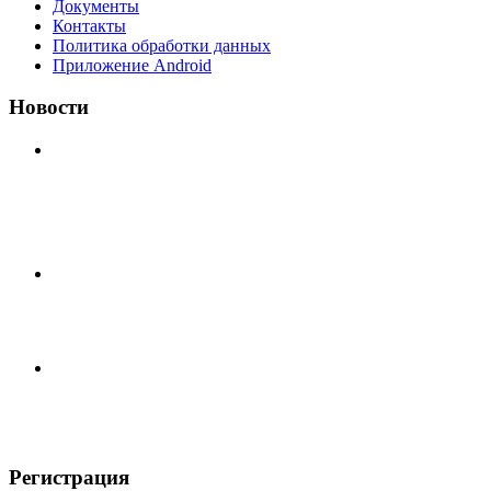
Документы
Контакты
Политика обработки данных
Приложение Android
Новости
⚽НАЗНАЧЕНИЯ СУДЕЙ⚽ ‼В СРЕДУ СОСТОЯТСЯ
ДОИГРОВКИ 2-Х ТАЙМОВ ДВУХ МАТЧЕЙ 2А
ЛИГИ.
Победная... Спасибо всем за самоотдачу, самообладание
и подстраховку...выложились
📹📹📹 Обзор голов 📹📹📹 Лига 4. Зона "Б". 12 тур.
Лето 2026. МФК "Восход" - Ирбис 6:2
Регистрация