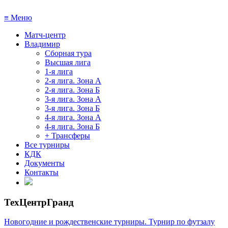
≡
Меню
Матч-центр
Владимир
Сборная тура
Высшая лига
1-я лига
2-я лига. Зона А
2-я лига. Зона Б
3-я лига. Зона А
3-я лига. Зона Б
4-я лига. Зона А
4-я лига. Зона Б
+ Трансферы
Все турниры
КДК
Документы
Контакты
ТехЦентрГранд
Новогодние и рождественские турниры. Турнир по футзалу