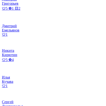
Григорьев
👕5 ⚽1 🟨2
Дмитрий
Емельянов
👕1
Никита
Кирютин
👕5 ⚽4
Илья
Кучава
👕1
Сергей