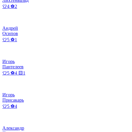
Лихтенвальд
👕4 ⚽2
Андрей
Осипов
👕5 ⚽1
Игорь
Пантелеев
👕5 ⚽4 🟨1
Игорь
Присакарь
👕5 ⚽4
Александр