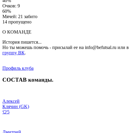
40%
Очков: 9
60%
Мячей: 21 забито
14 пропущено
О КОМАНДЕ
История пишется...
Но ты можешь помочь - присылай ее на info@befutsal.ru или в
группу ВК
.
Профиль клуба
СОСТАВ
команды
.
Алексей
Клячин (GK)
👕5
Дмитрий