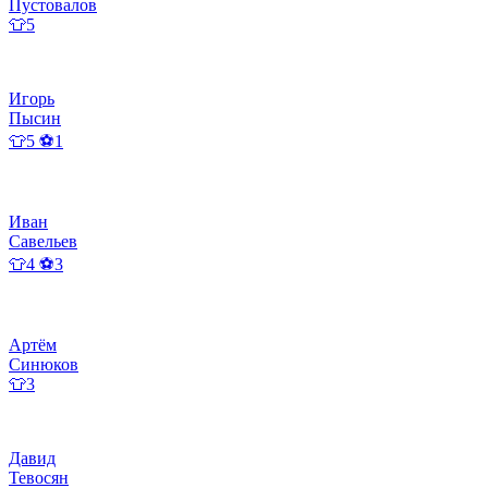
Пустовалов
👕5
Игорь
Пысин
👕5 ⚽1
Иван
Савельев
👕4 ⚽3
Артём
Синюков
👕3
Давид
Тевосян