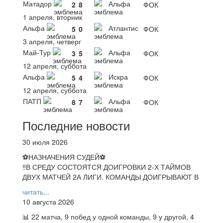
Матадор
Альфа
2
8
ФОК
1 апреля, вторник
Альфа
Атлантис
5
0
ФОК
3 апреля, четверг
Май-Тур
Альфа
3
5
ФОК
12 апреля, суббота
Альфа
Искра
5
4
ФОК
12 апреля, суббота
ПАТП
Альфа
8
7
ФОК
Последние новости
30 июля 2026
⚽НАЗНАЧЕНИЯ СУДЕЙ⚽
‼В СРЕДУ СОСТОЯТСЯ ДОИГРОВКИ 2-Х ТАЙМОВ
ДВУХ МАТЧЕЙ 2А ЛИГИ. КОМАНДЫ ДОИГРЫВАЮТ В
читать...
10 августа 2026
📊 22 матча, 9 побед у одной команды, 9 у другой, 4