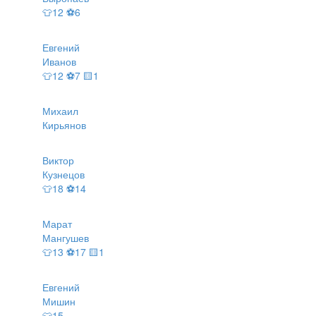
👕12 ⚽6
Евгений
Иванов
👕12 ⚽7 🟨1
Михаил
Кирьянов
Виктор
Кузнецов
👕18 ⚽14
Марат
Мангушев
👕13 ⚽17 🟨1
Евгений
Мишин
👕15