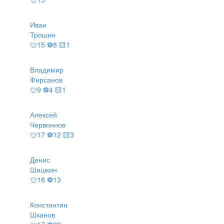
Иван
Трошин
👕15 ⚽8 🟨1
Владимир
Фирсанов
👕9 ⚽4 🟨1
Алексей
Червоннов
👕17 ⚽12 🟨3
Денис
Шишкин
👕18 ⚽13
Константин
Шканов