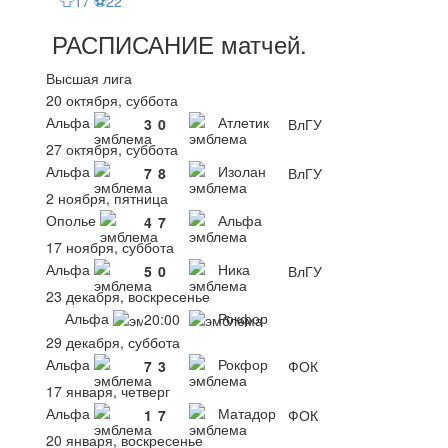
👕17 ⚽22
РАСПИСАНИЕ
матчей
.
Высшая лига
20 октября, суббота
Альфа
Атлетик
3
0
ВлГУ
27 октября, суббота
Альфа
Изолан
7
8
ВлГУ
2 ноября, пятница
Ополье
Альфа
4
7
17 ноября, суббота
Альфа
Ника
5
0
ВлГУ
23 декабря, воскресенье
Альфа
Рокфор
20:00
29 декабря, суббота
Альфа
Рокфор
7
3
ФОК
17 января, четверг
Альфа
Матадор
1
7
ФОК
20 января, воскресенье