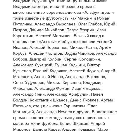
Владимира, участвует в мини-футбольной жизни
Владимирского региона. В разное время в
многочисленных соревнованиях за «Альфу» играли
такие известные футболисты как Максим и Роман
Путилины, Александр Выропаев, Олег Глебов, Юрий
Петров, Даниил Михайлов, Павел Втюрин, Иван
Каратыгин, Алексей Малышев. Важный вклад в
становление «Альфы» и её успехи внесли Евгений
Иванов, Алексей Червоннов, Михаил Латин, Артём
Корбут, Алексей Филатов, Вадим Чиняков, Александр
Бобров, Дмитрий Колбин, Сергей Солодихин,
Александр Лукацкий, Рушан Кадыкин, Виктор
Кузнецов, Евгений Кудряков, Алексей Жуков, Андрей
Матюшин, Алексей Носов, Александр Бакланов,
Сергей Дудоров, Михаил Кирьянов, Владимир
Фирсанов, Александр Фомин, Иван Ямщиков,
Александр Янин, Александр Арифулин, Павел
Болдин, Константин Шканов, Денис Яковлев, Артём
Евсенков, отец и сыновья Туршаковы, Олег
Магницкий, Александр Нечаев и другие. В настоящее
время в составе команды выступают признанные
мастера мини-футбола Денис Шишкин, Андрей
Миронов, Данила Карев, Андрей Подымов, Марат