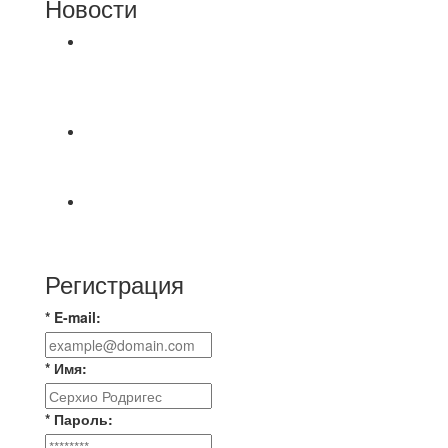
Новости
⚽НАЗНАЧЕНИЯ СУДЕЙ⚽ ‼В СРЕДУ
СОСТОЯТСЯ ДОИГРОВКИ 2-Х ТАЙМОВ ДВУХ
МАТЧЕЙ 2А ЛИГИ.
📊 22 матча, 9 побед у одной команды, 9 у
другой, 4 ничьи, ЦК лучшие в этом сезоне по
📅 Анонс матчей на понедельник, 10 августа
2026 г. 🎡 Центральный парк культуры и
Регистрация
* E-mail:
* Имя:
* Пароль: