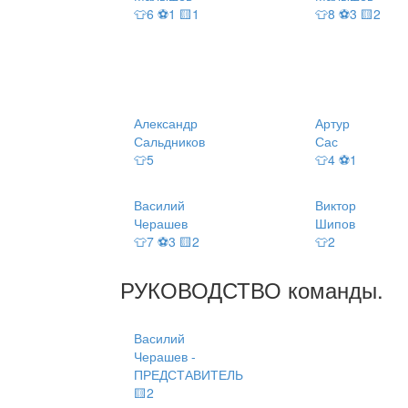
👕6 ⚽1 🟨1
👕8 ⚽3 🟨2
Александр
Артур
Сальдников
Сас
👕5
👕4 ⚽1
Василий
Виктор
Черашев
Шипов
👕7 ⚽3 🟨2
👕2
РУКОВОДСТВО
команды
.
Василий
Черашев -
ПРЕДСТАВИТЕЛЬ
🟨2