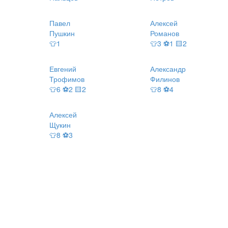
Павел
Алексей
Пушкин
Романов
👕1
👕3 ⚽1 🟨2
Евгений
Александр
Трофимов
Филинов
👕6 ⚽2 🟨2
👕8 ⚽4
Алексей
Щукин
👕8 ⚽3