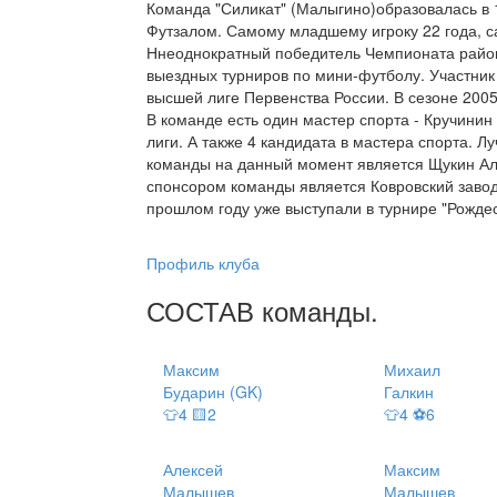
Команда "Силикат" (Малыгино)образовалась в 1
Футзалом. Самому младшему игроку 22 года, са
Ннеоднократный победитель Чемпионата район
выездных турниров по мини-футболу. Участник 
высшей лиге Первенства России. В сезоне 2005
В команде есть один мастер спорта - Кручини
лиги. А также 4 кандидата в мастера спорта.
команды на данный момент является Щукин Ал
спонсором команды является Ковровский завод
прошлом году уже выступали в турнире "Рождест
Профиль клуба
СОСТАВ
команды
.
Максим
Михаил
Бударин (GK)
Галкин
👕4 🟨2
👕4 ⚽6
Алексей
Максим
Малышев
Малышев