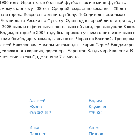
990 году. Играет как в большой футбол, так и в мини-футбол с
мому старшему - 39 лет. Средний возраст по команде - 28 лет.
а и города Коврова по мини-футболу. Победитель нескольких
Чемпионата России по Футзалу. Один год в первой лиге, и три года
-2006 вышли в финальную часть высшей лиги, где выступали 8 ком
н Вадим, который в 2004 году был признан учшим защитником высш
 Лучшим бомбадиром команды является Черашев Василий. Тренером
ексей Николаевич. Начальник команды - Кирин Сергей Владимиров
 силикатного кирпича, директор - Баранков Владимир Иванович. В
венские звезды", где заняли 7-е место.
Алексей
Вадим
Жуков
Кручинин
👕5 ⚽2 🟨2
👕5 ⚽2
Илья
Антон
Пальцев
Петров