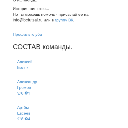
История пишется...
Но ты можешь помочь - присылай ее на
info@befutsal.ru или в
группу ВК
.
Профиль клуба
СОСТАВ
команды
.
Алексей
Беляк
Александр
Громов
👕6 ⚽1
Артём
Евсеев
👕8 ⚽4