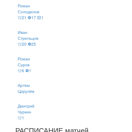
Роман
Солодилов
👕21 ⚽17 🟨1
Иван
Стрельцов
👕20 ⚽25
Роман
Суров
👕6 ⚽1
Артём
Цирулёв
Дмитрий
Чуркин
👕1
РАСПИСАНИЕ
матчей
.