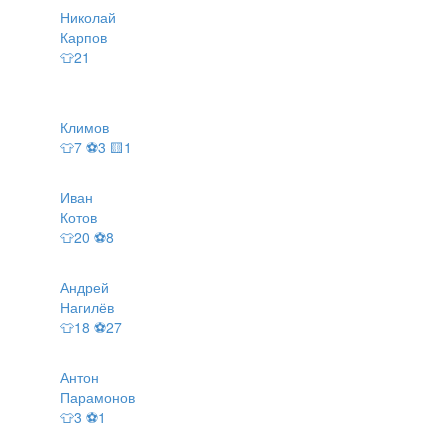
Николай
Карпов
👕21
Климов
👕7 ⚽3 🟨1
Иван
Котов
👕20 ⚽8
Андрей
Нагилёв
👕18 ⚽27
Антон
Парамонов
👕3 ⚽1