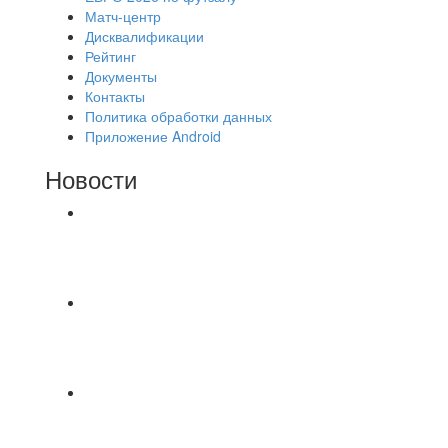
Матч-центр
Дисквалификации
Рейтинг
Документы
Контакты
Политика обработки данных
Приложение Android
Новости
⚽НАЗНАЧЕНИЯ СУДЕЙ⚽ ‼В СРЕДУ
СОСТОЯТСЯ ДОИГРОВКИ 2-Х ТАЙМОВ ДВУХ
МАТЧЕЙ 2А ЛИГИ.
⚽ Первенство Владимира по футзалу. 1-я лига.
06.08.2026 г. УютСтрой - Крафт 0:2 (0:0) 📹
Обзор
Красная Гвардия сыграла в ничью с Камбэком
3:3 Равная игра , много борьбы и