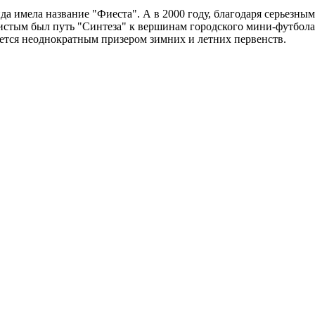
анда имела название "Фиеста". А в 2000 году, благодаря серьез
стым был путь "Синтеза" к вершинам городского мини-футбола. 
тся неоднократным призером зимних и летних первенств.