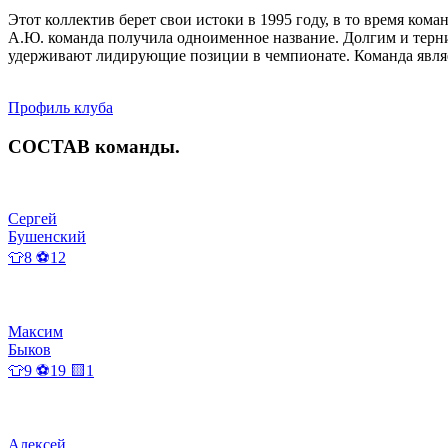
Этот коллектив берет свои истоки в 1995 году, в то время ком
А.Ю. команда получила одноименное название. Долгим и терни
удерживают лидирующие позиции в чемпионате. Команда являе
Профиль клуба
СОСТАВ
команды
.
Сергей
Бушенский
👕8 ⚽12
Максим
Быков
👕9 ⚽19 🟨1
Алексей