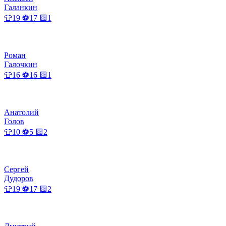
Галанкин
👕19 ⚽17 🟨1
Роман
Галочкин
👕16 ⚽16 🟨1
Анатолий
Голов
👕10 ⚽5 🟨2
Сергей
Дудоров
👕19 ⚽17 🟨2