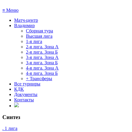
≡
Меню
Матч-центр
Владимир
Сборная тура
Высшая лига
1-я лига
2-я лига. Зона А
2-я лига. Зона Б
3-я лига. Зона А
3-я лига. Зона Б
4-я лига. Зона А
4-я лига. Зона Б
+ Трансферы
Все турниры
КДК
Документы
Контакты
Синтез
. 1 лига