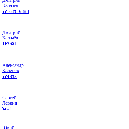
Дмитрий
Калачёв
👕16 ⚽16 🟨1
Дмитрий
Калачёв
👕3 ⚽1
Александр
Каленов
👕4 ⚽3
Сергей
Лёвкин
👕14
Юрий