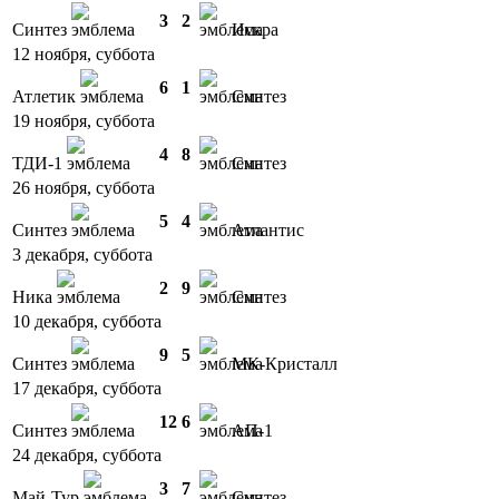
3
2
Синтез
Искра
12 ноября, суббота
6
1
Атлетик
Синтез
19 ноября, суббота
4
8
ТДИ-1
Синтез
26 ноября, суббота
5
4
Синтез
Атлантис
3 декабря, суббота
2
9
Ника
Синтез
10 декабря, суббота
9
5
Синтез
МК-Кристалл
17 декабря, суббота
12
6
Синтез
АП-1
24 декабря, суббота
3
7
Май-Тур
Синтез