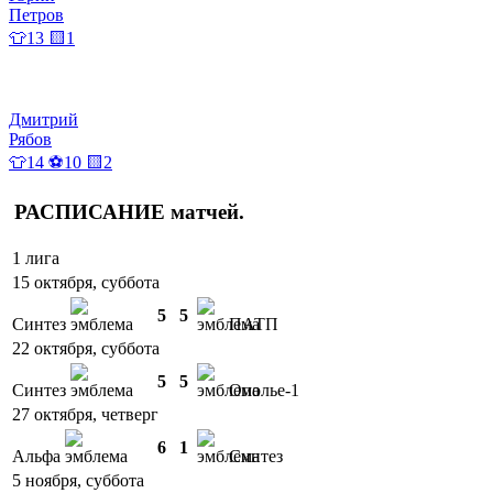
Петров
👕13 🟨1
Дмитрий
Рябов
👕14 ⚽10 🟨2
РАСПИСАНИЕ
матчей
.
1 лига
15 октября, суббота
5
5
Синтез
ПАТП
22 октября, суббота
5
5
Синтез
Ополье-1
27 октября, четверг
6
1
Альфа
Синтез
5 ноября, суббота