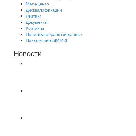
Матч-центр
Дисквалификации
Рейтинг
Документы
Контакты
Политика обработки данных
Приложение Android
Новости
⚽НАЗНАЧЕНИЯ СУДЕЙ⚽ ‼В СРЕДУ
СОСТОЯТСЯ ДОИГРОВКИ 2-Х ТАЙМОВ ДВУХ
МАТЧЕЙ 2А ЛИГИ.
⚽ Первенство Владимира по футзалу. 1-я лига.
06.08.2026 г. УютСтрой - Крафт 0:2 (0:0) 📹
Обзор
Красная Гвардия сыграла в ничью с Камбэком
3:3 Равная игра , много борьбы и