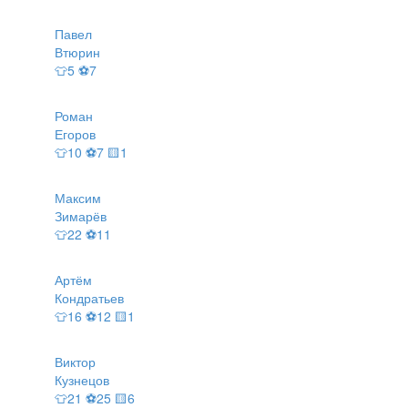
Павел
Втюрин
👕5 ⚽7
Роман
Егоров
👕10 ⚽7 🟨1
Максим
Зимарёв
👕22 ⚽11
Артём
Кондратьев
👕16 ⚽12 🟨1
Виктор
Кузнецов
👕21 ⚽25 🟨6