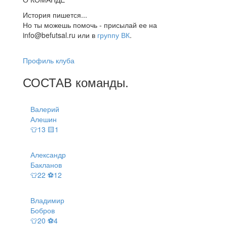
История пишется...
Но ты можешь помочь - присылай ее на
info@befutsal.ru или в
группу ВК
.
Профиль клуба
СОСТАВ
команды
.
Валерий
Алешин
👕13 🟨1
Александр
Бакланов
👕22 ⚽12
Владимир
Бобров
👕20 ⚽4