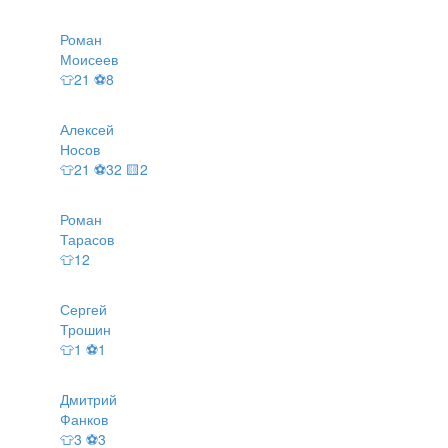
Роман
Моисеев
👕21 ⚽8
Алексей
Носов
👕21 ⚽32 🟨2
Роман
Тарасов
👕12
Сергей
Трошин
👕1 ⚽1
Дмитрий
Фанков
👕3 ⚽3