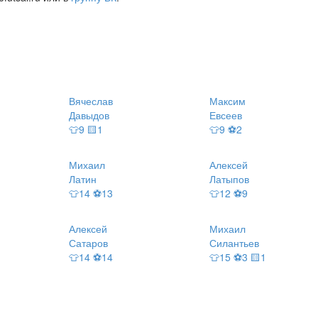
Вячеслав
Максим
Давыдов
Евсеев
👕9 🟨1
👕9 ⚽2
Михаил
Алексей
Латин
Латыпов
👕14 ⚽13
👕12 ⚽9
Алексей
Михаил
Сатаров
Силантьев
👕14 ⚽14
👕15 ⚽3 🟨1