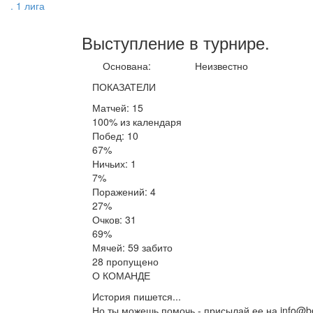
. 1 лига
Выступление
в турнире
.
Основана:
Неизвестно
ПОКАЗАТЕЛИ
Матчей: 15
100% из календаря
Побед: 10
67%
Ничьих: 1
7%
Поражений: 4
27%
Очков: 31
69%
Мячей: 59 забито
28 пропущено
О КОМАНДЕ
История пишется...
Но ты можешь помочь - присылай ее на info@be