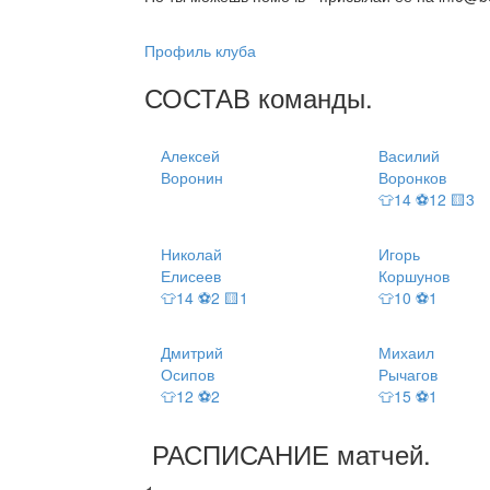
Профиль клуба
СОСТАВ
команды
.
Алексей
Василий
Воронин
Воронков
👕14 ⚽12 🟨3
Николай
Игорь
Елисеев
Коршунов
👕14 ⚽2 🟨1
👕10 ⚽1
Дмитрий
Михаил
Осипов
Рычагов
👕12 ⚽2
👕15 ⚽1
РАСПИСАНИЕ
матчей
.