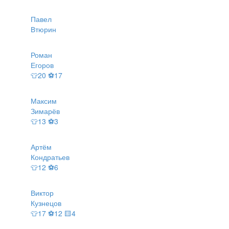
Павел
Втюрин
Роман
Егоров
👕20 ⚽17
Максим
Зимарёв
👕13 ⚽3
Артём
Кондратьев
👕12 ⚽6
Виктор
Кузнецов
👕17 ⚽12 🟨4