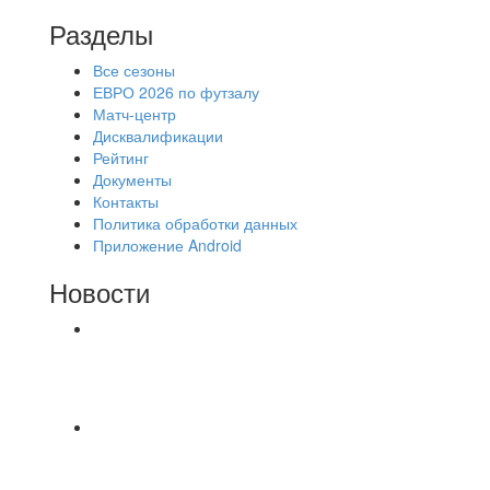
Разделы
Все сезоны
ЕВРО 2026 по футзалу
Матч-центр
Дисквалификации
Рейтинг
Документы
Контакты
Политика обработки данных
Приложение Android
Новости
⚽НАЗНАЧЕНИЯ СУДЕЙ⚽ ‼В СРЕДУ
СОСТОЯТСЯ ДОИГРОВКИ 2-Х ТАЙМОВ ДВУХ
МАТЧЕЙ 2А ЛИГИ.
8.08 на поле был оставлен мяч Demix На
турнире На мяче маркером написано Д.Н.