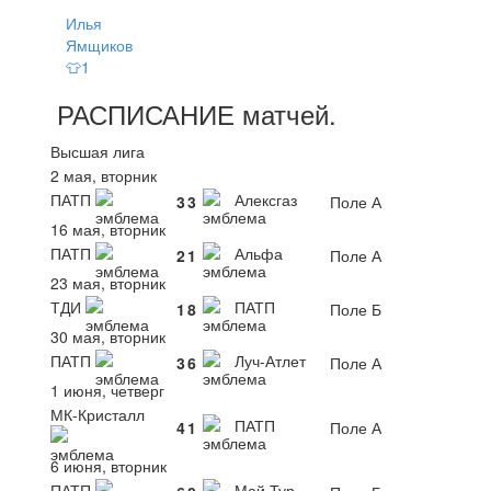
Илья
Ямщиков
👕1
РАСПИСАНИЕ
матчей
.
Высшая лига
2 мая, вторник
ПАТП
Алексгаз
3
3
Поле А
16 мая, вторник
ПАТП
Альфа
2
1
Поле А
23 мая, вторник
ТДИ
ПАТП
1
8
Поле Б
30 мая, вторник
ПАТП
Луч-Атлет
3
6
Поле А
1 июня, четверг
МК-Кристалл
ПАТП
4
1
Поле А
6 июня, вторник
ПАТП
Май Тур