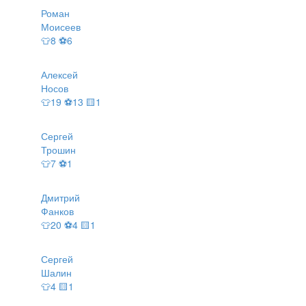
Роман
Моисеев
👕8 ⚽6
Алексей
Носов
👕19 ⚽13 🟨1
Сергей
Трошин
👕7 ⚽1
Дмитрий
Фанков
👕20 ⚽4 🟨1
Сергей
Шалин
👕4 🟨1