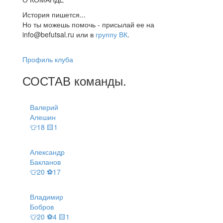
История пишется...
Но ты можешь помочь - присылай ее на
info@befutsal.ru или в
группу ВК
.
Профиль клуба
СОСТАВ
команды
.
Валерий
Алешин
👕18 🟨1
Александр
Бакланов
👕20 ⚽17
Владимир
Бобров
👕20 ⚽4 🟨1