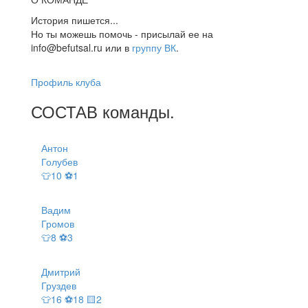
История пишется...
Но ты можешь помочь - присылай ее на
info@befutsal.ru или в
группу ВК
.
Профиль клуба
СОСТАВ
команды
.
Антон
Голубев
👕10 ⚽1
Вадим
Громов
👕8 ⚽3
Дмитрий
Груздев
👕16 ⚽18 🟨2