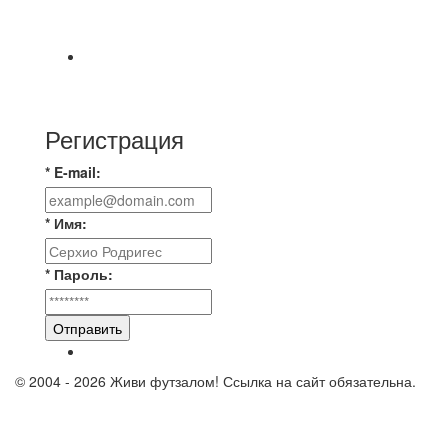
⚡️Сегодня было жарко⚡️ ⚽ ️«Протестировали»
новую футбольную площадку в
📅 Анонс матчей на пятницу, 7 августа 2026 г.
🎡 Центральный парк культуры и отдыха
Регистрация
* E-mail:
* Имя:
* Пароль:
Отправить
© 2004 - 2026 Живи футзалом! Ссылка на сайт обязательна.