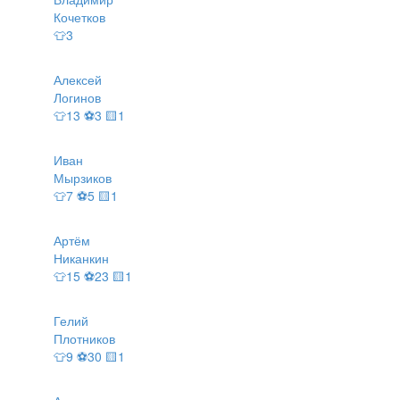
Кочетков
👕3
Алексей
Логинов
👕13 ⚽3 🟨1
Иван
Мырзиков
👕7 ⚽5 🟨1
Артём
Никанкин
👕15 ⚽23 🟨1
Гелий
Плотников
👕9 ⚽30 🟨1