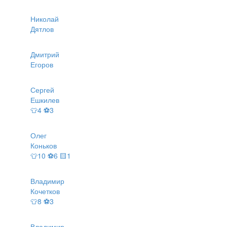
Николай
Дятлов
Дмитрий
Егоров
Сергей
Ешкилев
👕4 ⚽3
Олег
Коньков
👕10 ⚽6 🟨1
Владимир
Кочетков
👕8 ⚽3
Владимир