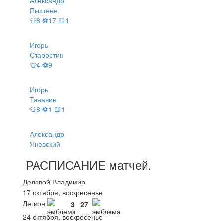
Александр
Пыхтеев
👕8 ⚽17 🟨1
Игорь
Старостин
👕4 ⚽9
Игорь
Танавин
👕8 ⚽1 🟨1
Александр
Яневский
РАСПИСАНИЕ
матчей
.
Деловой Владимир
17 октября, воскресенье
Легион
3
27
24 октября, воскресенье