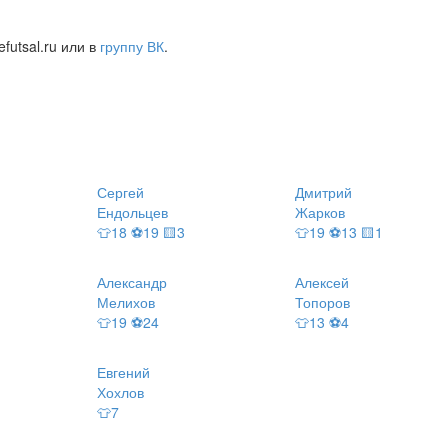
futsal.ru или в
группу ВК
.
Сергей
Дмитрий
Ендольцев
Жарков
👕18 ⚽19 🟨3
👕19 ⚽13 🟨1
Александр
Алексей
Мелихов
Топоров
👕19 ⚽24
👕13 ⚽4
Евгений
Хохлов
👕7