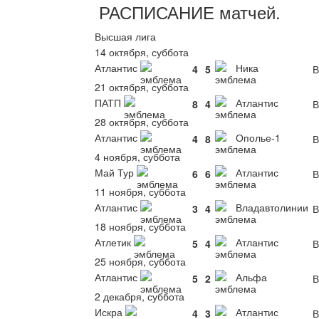
РАСПИСАНИЕ
матчей
.
Высшая лига
14 октября, суббота
Атлантис
Ника
4
5
В
21 октября, суббота
ПАТП
Атлантис
8
4
В
28 октября, суббота
Атлантис
Ополье-1
4
8
В
4 ноября, суббота
Май Тур
Атлантис
6
6
В
11 ноября, суббота
Атлантис
Владавтолинии
3
4
В
18 ноября, суббота
Атлетик
Атлантис
5
4
В
25 ноября, суббота
Атлантис
Альфа
5
2
В
2 декабря, суббота
Искра
Атлантис
4
3
В