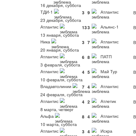
16 декабря, суббота
ТДИ-1
Атлантис
3
9
В
23 декабря, суббота
Атлантис
Альянс-1
13
3
В
13 января, суббота
Ника
Атлантис
3
7
В
20 января, суббота
Атлантис
ПАТП
6
8
В
3 февраля, суббота
Атлантис
Май Тур
4
5
В
10 февраля, суббота
Владавтолинии
Атлантис
7
4
В
24 февраля, суббота
Атлантис
Атлетик
4
2
В
8 марта, четверг
Альфа
Атлантис
8
4
В
10 марта, суббота
Атлантис
Искра
3
4
В