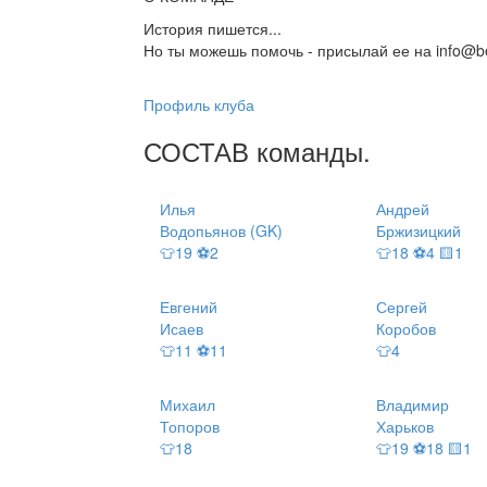
История пишется...
Но ты можешь помочь - присылай ее на info@be
Профиль клуба
СОСТАВ
команды
.
Илья
Андрей
Водопьянов (GK)
Бржизицкий
👕19 ⚽2
👕18 ⚽4 🟨1
Евгений
Сергей
Исаев
Коробов
👕11 ⚽11
👕4
Михаил
Владимир
Топоров
Харьков
👕18
👕19 ⚽18 🟨1