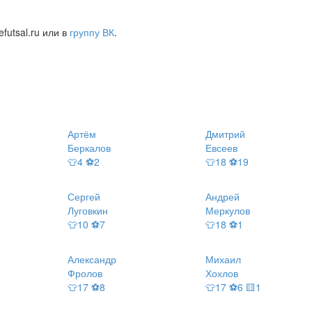
futsal.ru или в
группу ВК
.
Артём
Дмитрий
Беркалов
Евсеев
👕4 ⚽2
👕18 ⚽19
Сергей
Андрей
Луговкин
Меркулов
👕10 ⚽7
👕18 ⚽1
Александр
Михаил
Фролов
Хохлов
👕17 ⚽8
👕17 ⚽6 🟨1