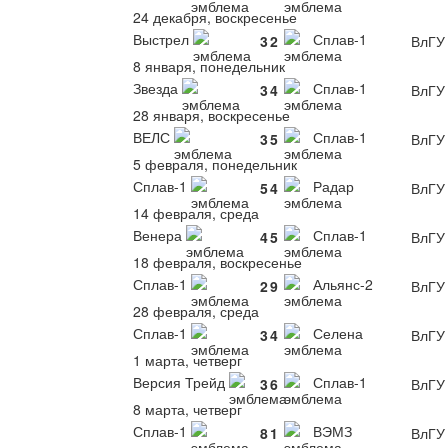
24 декабря, воскресенье
Выстрел
Сплав-1
3
2
ВлГУ
8 января, понедельник
Звезда
Сплав-1
3
4
ВлГУ
28 января, воскресенье
ВЕЛС
Сплав-1
3
5
ВлГУ
5 февраля, понедельник
Сплав-1
Радар
5
4
ВлГУ
14 февраля, среда
Венера
Сплав-1
4
5
ВлГУ
18 февраля, воскресенье
Сплав-1
Альянс-2
2
9
ВлГУ
28 февраля, среда
Сплав-1
Селена
3
4
ВлГУ
1 марта, четверг
Версия Трейд
Сплав-1
3
6
ВлГУ
8 марта, четверг
Сплав-1
ВЭМЗ
8
1
ВлГУ