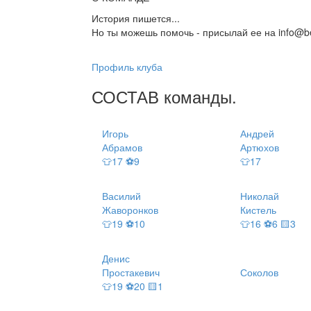
История пишется...
Но ты можешь помочь - присылай ее на info@be
Профиль клуба
СОСТАВ
команды
.
Игорь
Андрей
Абрамов
Артюхов
👕17 ⚽9
👕17
Василий
Николай
Жаворонков
Кистель
👕19 ⚽10
👕16 ⚽6 🟨3
Денис
Простакевич
Соколов
👕19 ⚽20 🟨1