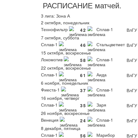
РАСПИСАНИЕ
матчей
.
3 лига: Зона А
2 октября, понедельник
Технофильтр
Сплав-1
4
2
ВлГУ
7 октября, суббота
Сплав-1
Стальцветмет
4
6
ВлГУ
15 октября, воскресенье
Локомотив
Сплав-1
5
8
ВлГУ
22 октября, воскресенье
Сплав-1
Аида
6
1
ВлГУ
6 ноября, понедельник
Фиеста-1
Сплав-1
3
7
ВлГУ
16 ноября, четверг
Сплав-1
Заря
3
5
ВлГУ
26 ноября, воскресенье
Венеция
Сплав-1
2
4
ВлГУ
8 декабря, пятница
Сплав-1
Марибор
5
6
ВлГУ