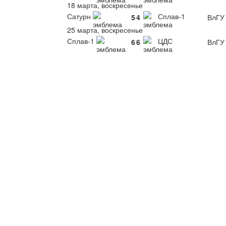
18 марта, воскресенье
Сатурн
Сплав-1
5
4
ВлГУ
25 марта, воскресенье
Сплав-1
ЦДС
6
6
ВлГУ