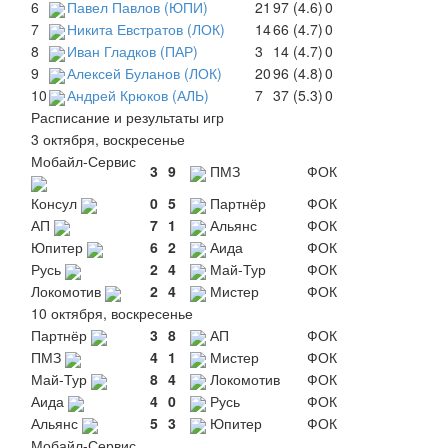
6
Павел Павлов (ЮПИ)
21
97 (4.6)
0
7
Никита Евстратов (ЛОК)
14
66 (4.7)
0
8
Иван Гладков (ПАР)
3
14 (4.7)
0
9
Алексей Буланов (ЛОК)
20
96 (4.8)
0
10
Андрей Крюков (АЛЬ)
7
37 (5.3)
0
Расписание и результаты игр
3 октября, воскресенье
Мобайл-Сервис
3
9
ПМЗ
ФОК
Консул
0
5
Партнёр
ФОК
АП
7
1
Альянс
ФОК
Юпитер
6
2
Аида
ФОК
Русь
2
4
Май-Тур
ФОК
Локомотив
2
4
Мистер
ФОК
10 октября, воскресенье
Партнёр
3
8
АП
ФОК
ПМЗ
4
1
Мистер
ФОК
Май-Тур
8
4
Локомотив
ФОК
Аида
4
0
Русь
ФОК
Альянс
5
3
Юпитер
ФОК
Мобайл-Сервис