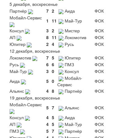
5 декабря, воскресенье
Партнёр
7
2
Аида
ФОК
Мобайл-Сервис
1
11
Май-Тур
ФОК
Консул
3
2
Мистер
ФОК
АП
8
11
Локомотив
ФОК
Юпитер
2
4
Русь
ФОК
12 декабря, воскресенье
Локомотив
7
5
Юпитер
ФОК
Русь
6
6
ПМЗ
ФОК
Май-Тур
3
0
Консул
ФОК
Мобайл-
Аида
5
0
ФОК
Сервис
Альянс
4
8
Партнёр
ФОК
19 декабря, воскресенье
Мобайл-Сервис
5
7
Альянс
ФОК
Консул
4
5
Аида
ФОК
АП
4
5
Май-Тур
ФОК
ПМЗ
5
7
Партнёр
ФОК
Юпитер
4
1
Мистер
ФОК