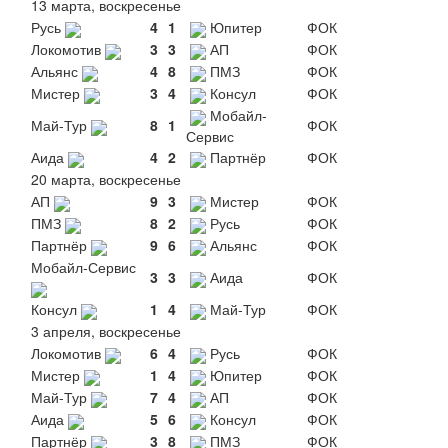
13 марта, воскресенье
Русь
4
1
Юпитер
ФОК
Локомотив
3
3
АП
ФОК
Альянс
4
8
ПМЗ
ФОК
Мистер
3
4
Консул
ФОК
Мобайл-
Май-Тур
8
1
ФОК
Сервис
Аида
4
2
Партнёр
ФОК
20 марта, воскресенье
АП
9
3
Мистер
ФОК
ПМЗ
8
2
Русь
ФОК
Партнёр
9
6
Альянс
ФОК
Мобайл-Сервис
3
3
Аида
ФОК
Консул
1
4
Май-Тур
ФОК
3 апреля, воскресенье
Локомотив
6
4
Русь
ФОК
Мистер
1
4
Юпитер
ФОК
Май-Тур
7
4
АП
ФОК
Аида
5
6
Консул
ФОК
Партнёр
3
8
ПМЗ
ФОК