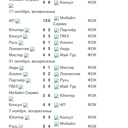
0
8
Консул
ФОК
17 октября, воскресенье
Мобайл-
АП
13
0
ФОК
Сервис
Юпитер
6
2
Партнёр
ФОК
Консул
3
3
ПМЗ
ФОК
Русь
8
1
Альянс
ФОК
Локомотив
4
5
Аида
ФОК
Мистер
4
4
Май-Тур
ФОК
31 октября, воскресенье
Аида
4
1
Мистер
ФОК
Альянс
5
2
Локомотив
ФОК
Партнёр
3
5
Русь
ФОК
ПМЗ
3
4
Май-Тур
ФОК
Мобайл-Сервис
2
6
Юпитер
ФОК
Консул
4
4
АП
ФОК
7 ноября, воскресенье
Юпитер
5
3
Консул
ФОК
Мобайл-
Русь
5
4
ФОК