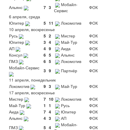
Мобайл-
Альянс
7
3
ФОК
Сервис
6 апреля, среда
Юпитер
5
11
Локомотив
ФОК
10 апреля, воскресенье
Русь
5
2
Мистер
ФОК
Юпитер
3
4
Май-Тур
ФОК
АП
4
9
Аида
ФОК
Консул
6
5
Альянс
ФОК
ПМЗ
6
5
Локомотив
ФОК
Мобайл-Сервис
3
9
Партнёр
ФОК
11 апреля, понедельник
Локомотив
9
3
Май-Тур
ФОК
17 апреля, воскресенье
Мистер
7
10
Локомотив
ФОК
Май-Тур
1
1
Русь
ФОК
Аида
7
4
Юпитер
ФОК
Альянс
4
3
АП
ФОК
Мобайл-
ПМЗ
5
4
ФОК