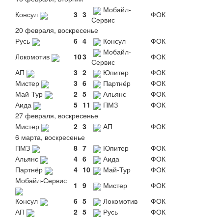
Мобайл-
Консул
3
3
ФОК
Сервис
20 февраля, воскресенье
Русь
6
4
Консул
ФОК
Мобайл-
Локомотив
10
3
ФОК
Сервис
АП
3
2
Юпитер
ФОК
Мистер
3
6
Партнёр
ФОК
Май-Тур
2
5
Альянс
ФОК
Аида
5
11
ПМЗ
ФОК
27 февраля, воскресенье
Мистер
2
3
АП
ФОК
6 марта, воскресенье
ПМЗ
8
7
Юпитер
ФОК
Альянс
4
6
Аида
ФОК
Партнёр
4
10
Май-Тур
ФОК
Мобайл-Сервис
1
9
Мистер
ФОК
Консул
6
5
Локомотив
ФОК
АП
2
5
Русь
ФОК