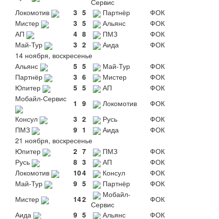
Сервис
Локомотив
3
5
Партнёр
ФОК
Мистер
3
5
Альянс
ФОК
АП
4
8
ПМЗ
ФОК
Май-Тур
3
2
Аида
ФОК
14 ноября, воскресенье
Альянс
5
5
Май-Тур
ФОК
Партнёр
3
6
Мистер
ФОК
Юпитер
5
5
АП
ФОК
Мобайл-Сервис
1
9
Локомотив
ФОК
Консул
3
2
Русь
ФОК
ПМЗ
9
1
Аида
ФОК
21 ноября, воскресенье
Юпитер
2
7
ПМЗ
ФОК
Русь
8
3
АП
ФОК
Локомотив
10
4
Консул
ФОК
Май-Тур
9
5
Партнёр
ФОК
Мобайл-
Мистер
14
2
ФОК
Сервис
Аида
9
5
Альянс
ФОК