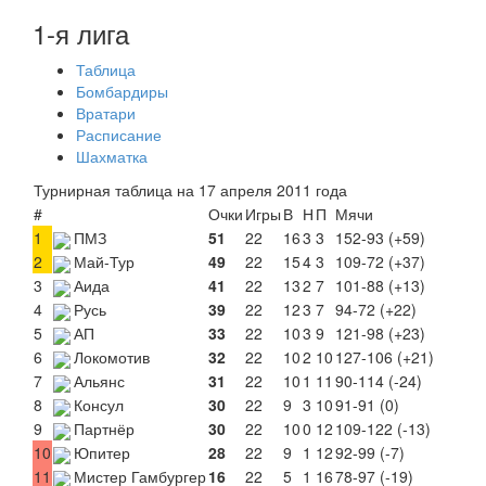
1-я лига
Таблица
Бомбардиры
Вратари
Расписание
Шахматка
Турнирная таблица на 17 апреля 2011 года
#
Очки
Игры
В
Н
П
Мячи
1
ПМЗ
51
22
16
3
3
152-93 (+59)
2
Май-Тур
49
22
15
4
3
109-72 (+37)
3
Аида
41
22
13
2
7
101-88 (+13)
4
Русь
39
22
12
3
7
94-72 (+22)
5
АП
33
22
10
3
9
121-98 (+23)
6
Локомотив
32
22
10
2
10
127-106 (+21)
7
Альянс
31
22
10
1
11
90-114 (-24)
8
Консул
30
22
9
3
10
91-91 (0)
9
Партнёр
30
22
10
0
12
109-122 (-13)
10
Юпитер
28
22
9
1
12
92-99 (-7)
11
Мистер Гамбургер
16
22
5
1
16
78-97 (-19)