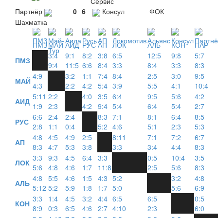
Сервис
Партнёр
0
6
Консул
ФОК
Шахматка
ПМЗ
МАЙ
АИД
РУС
АП
ЛОК
АЛЬ
КОН
ПАР
3:4
9:1
8:2
3:8
6:5
12:5
9:8
5:7
ПМЗ
9:4
11:5
6:6
8:4
3:3
8:4
3:3
8:3
4:9
3:2
1:1
7:4
8:4
2:5
3:0
9:5
МАЙ
4:3
2:2
4:2
5:4
3:9
5:5
4:1
10:4
5:11
2:2
4:0
3:5
6:4
9:5
5:6
4:2
АИД
1:9
2:3
4:2
9:4
5:4
6:4
5:4
2:7
6:6
2:4
2:4
8:3
7:1
8:1
6:4
8:5
РУС
2:8
1:1
0:4
5:2
4:6
5:1
2:3
5:3
4:8
4:5
4:9
2:5
8:11
7:1
7:2
6:7
АП
8:3
4:7
5:3
3:8
3:3
3:4
4:4
8:3
3:3
9:3
4:5
6:4
3:3
0:5
10:4
3:5
ЛОК
5:6
4:8
4:6
1:7
11:8
2:5
5:6
8:3
4:8
5:5
4:6
1:5
4:3
5:2
3:2
4:8
АЛЬ
5:12
5:2
5:9
1:8
1:7
5:0
5:6
6:9
3:3
1:4
4:5
3:2
4:4
6:5
6:5
0:5
КОН
8:9
0:3
6:5
4:6
2:7
4:10
2:3
6:0