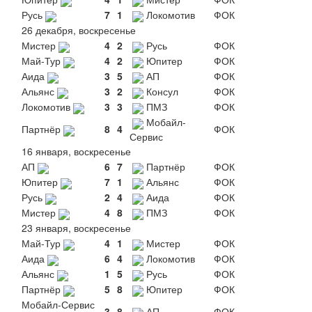
Русь
7
1
Локомотив
ФОК
26 декабря, воскресенье
Мистер
4
2
Русь
ФОК
Май-Тур
4
2
Юпитер
ФОК
Аида
3
5
АП
ФОК
Альянс
3
2
Консул
ФОК
Локомотив
3
3
ПМЗ
ФОК
Мобайл-
Партнёр
8
4
ФОК
Сервис
16 января, воскресенье
АП
6
7
Партнёр
ФОК
Юпитер
7
1
Альянс
ФОК
Русь
2
4
Аида
ФОК
Мистер
4
8
ПМЗ
ФОК
23 января, воскресенье
Май-Тур
4
1
Мистер
ФОК
Аида
6
4
Локомотив
ФОК
Альянс
1
5
Русь
ФОК
Партнёр
5
8
Юпитер
ФОК
Мобайл-Сервис
3
8
АП
ФОК