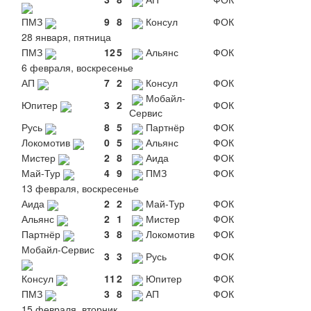
ПМЗ
9
8
Консул
ФОК
28 января, пятница
ПМЗ
12
5
Альянс
ФОК
6 февраля, воскресенье
АП
7
2
Консул
ФОК
Мобайл-
Юпитер
3
2
ФОК
Сервис
Русь
8
5
Партнёр
ФОК
Локомотив
0
5
Альянс
ФОК
Мистер
2
8
Аида
ФОК
Май-Тур
4
9
ПМЗ
ФОК
13 февраля, воскресенье
Аида
2
2
Май-Тур
ФОК
Альянс
2
1
Мистер
ФОК
Партнёр
3
8
Локомотив
ФОК
Мобайл-Сервис
3
3
Русь
ФОК
Консул
11
2
Юпитер
ФОК
ПМЗ
3
8
АП
ФОК
15 февраля, вторник