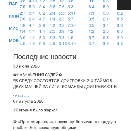
3:8
4:10
7:2
3:5
3:8
3:8
9:6
0:6
ПАР
7:5
5:9
2:4
5:8
7:6
5:3
8:4
5:0
2:7
3:4
6:2
2:4
5:5
5:11
7:1
5:3
6:2
ЮПИ
7:8
2:4
4:7
1:4
2:3
5:7
3:5
2:11
8:5
4:8
4:4
2:8
4:2
2:3
7:10
3:5
3:4
3:6
МИС
1:4
1:4
1:4
2:5
3:9
4:2
1:2
2:3
6:3
3:9
1:11
3:3
3:3
3:8
1:9
5:7
0:8
3:9
МОБ
4:5
1:8
0:5
4:5
0:13
3:10
3:7
3:3
4:8
Последние новости
30 июля 2026
⚽НАЗНАЧЕНИЯ СУДЕЙ⚽
‼В СРЕДУ СОСТОЯТСЯ ДОИГРОВКИ 2-Х ТАЙМОВ
ДВУХ МАТЧЕЙ 2А ЛИГИ. КОМАНДЫ ДОИГРЫВАЮТ В
читать...
07 августа 2026
⚡️Сегодня было жарко⚡️
⚽ ️«Протестировали» новую футбольную площадку в
посёлке Бег, созданную общими