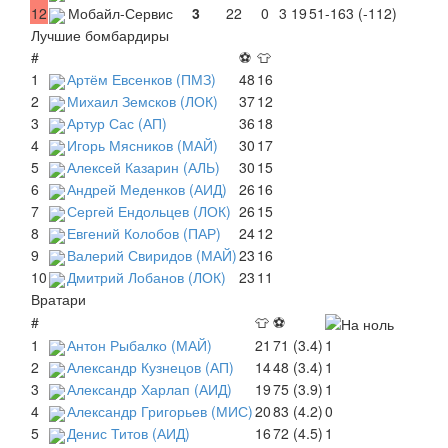
12
Мобайл-Сервис
3
22
0
3
19
51-163 (-112)
Лучшие бомбардиры
#
⚽
👕
1
Артём Евсенков (ПМЗ)
48
16
2
Михаил Земсков (ЛОК)
37
12
3
Артур Сас (АП)
36
18
4
Игорь Мясников (МАЙ)
30
17
5
Алексей Казарин (АЛЬ)
30
15
6
Андрей Меденков (АИД)
26
16
7
Сергей Ендольцев (ЛОК)
26
15
8
Евгений Колобов (ПАР)
24
12
9
Валерий Свиридов (МАЙ)
23
16
10
Дмитрий Лобанов (ЛОК)
23
11
Вратари
#
👕
⚽
1
Антон Рыбалко (МАЙ)
21
71 (3.4)
1
2
Александр Кузнецов (АП)
14
48 (3.4)
1
3
Александр Харлап (АИД)
19
75 (3.9)
1
4
Александр Григорьев (МИС)
20
83 (4.2)
0
5
Денис Титов (АИД)
16
72 (4.5)
1