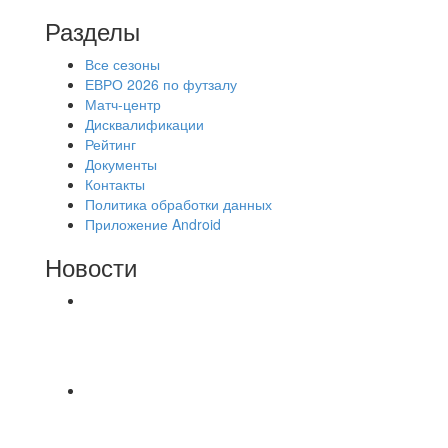
Разделы
Все сезоны
ЕВРО 2026 по футзалу
Матч-центр
Дисквалификации
Рейтинг
Документы
Контакты
Политика обработки данных
Приложение Android
Новости
⚽НАЗНАЧЕНИЯ СУДЕЙ⚽ ‼В СРЕДУ
СОСТОЯТСЯ ДОИГРОВКИ 2-Х ТАЙМОВ ДВУХ
МАТЧЕЙ 2А ЛИГИ.
⚡️Сегодня было жарко⚡️ ⚽ ️«Протестировали»
новую футбольную площадку в