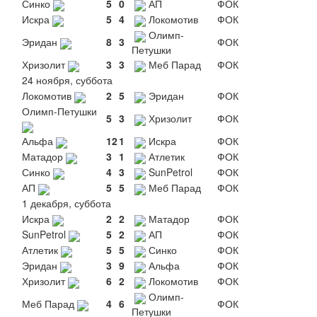
Синко
5
0
АП
ФОК
Искра
5
4
Локомотив
ФОК
Олимп-
Эридан
8
3
ФОК
Петушки
Хризолит
3
3
Меб Парад
ФОК
24 ноября, суббота
Локомотив
2
5
Эридан
ФОК
Олимп-Петушки
5
3
Хризолит
ФОК
Альфа
12
1
Искра
ФОК
Матадор
3
1
Атлетик
ФОК
Синко
4
3
SunPetrol
ФОК
АП
5
5
Меб Парад
ФОК
1 декабря, суббота
Искра
2
2
Матадор
ФОК
SunPetrol
5
2
АП
ФОК
Атлетик
5
5
Синко
ФОК
Эридан
3
9
Альфа
ФОК
Хризолит
6
2
Локомотив
ФОК
Олимп-
Меб Парад
4
6
ФОК
Петушки