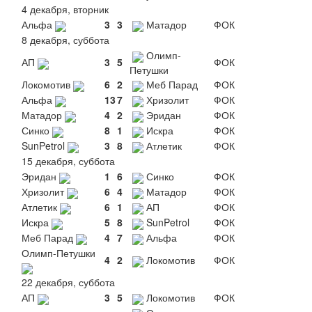
4 декабря, вторник
Альфа
3
3
Матадор
ФОК
8 декабря, суббота
Олимп-
АП
3
5
ФОК
Петушки
Локомотив
6
2
Меб Парад
ФОК
Альфа
13
7
Хризолит
ФОК
Матадор
4
2
Эридан
ФОК
Синко
8
1
Искра
ФОК
SunPetrol
3
8
Атлетик
ФОК
15 декабря, суббота
Эридан
1
6
Синко
ФОК
Хризолит
6
4
Матадор
ФОК
Атлетик
6
1
АП
ФОК
Искра
5
8
SunPetrol
ФОК
Меб Парад
4
7
Альфа
ФОК
Олимп-Петушки
4
2
Локомотив
ФОК
22 декабря, суббота
АП
3
5
Локомотив
ФОК