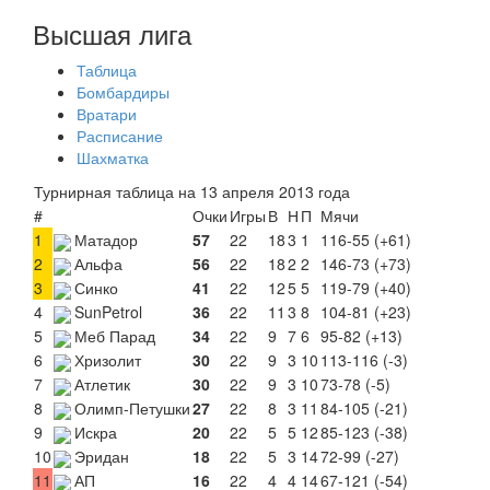
Высшая лига
Таблица
Бомбардиры
Вратари
Расписание
Шахматка
Турнирная таблица на 13 апреля 2013 года
#
Очки
Игры
В
Н
П
Мячи
1
Матадор
57
22
18
3
1
116-55 (+61)
2
Альфа
56
22
18
2
2
146-73 (+73)
3
Синко
41
22
12
5
5
119-79 (+40)
4
SunPetrol
36
22
11
3
8
104-81 (+23)
5
Меб Парад
34
22
9
7
6
95-82 (+13)
6
Хризолит
30
22
9
3
10
113-116 (-3)
7
Атлетик
30
22
9
3
10
73-78 (-5)
8
Олимп-Петушки
27
22
8
3
11
84-105 (-21)
9
Искра
20
22
5
5
12
85-123 (-38)
10
Эридан
18
22
5
3
14
72-99 (-27)
11
АП
16
22
4
4
14
67-121 (-54)