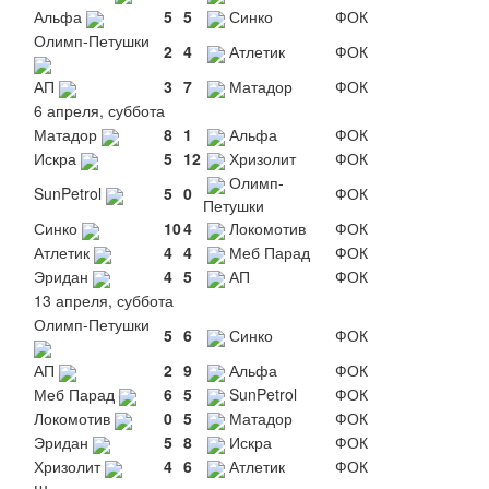
Альфа
5
5
Синко
ФОК
Олимп-Петушки
2
4
Атлетик
ФОК
АП
3
7
Матадор
ФОК
6 апреля, суббота
Матадор
8
1
Альфа
ФОК
Искра
5
12
Хризолит
ФОК
Олимп-
SunPetrol
5
0
ФОК
Петушки
Синко
10
4
Локомотив
ФОК
Атлетик
4
4
Меб Парад
ФОК
Эридан
4
5
АП
ФОК
13 апреля, суббота
Олимп-Петушки
5
6
Синко
ФОК
АП
2
9
Альфа
ФОК
Меб Парад
6
5
SunPetrol
ФОК
Локомотив
0
5
Матадор
ФОК
Эридан
5
8
Искра
ФОК
Хризолит
4
6
Атлетик
ФОК