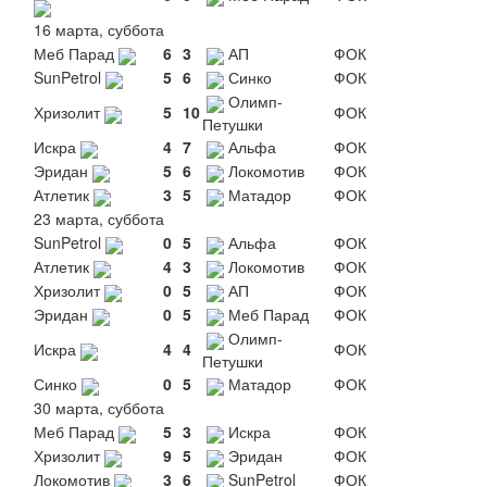
16 марта, суббота
Меб Парад
6
3
АП
ФОК
SunPetrol
5
6
Синко
ФОК
Олимп-
Хризолит
5
10
ФОК
Петушки
Искра
4
7
Альфа
ФОК
Эридан
5
6
Локомотив
ФОК
Атлетик
3
5
Матадор
ФОК
23 марта, суббота
SunPetrol
0
5
Альфа
ФОК
Атлетик
4
3
Локомотив
ФОК
Хризолит
0
5
АП
ФОК
Эридан
0
5
Меб Парад
ФОК
Олимп-
Искра
4
4
ФОК
Петушки
Синко
0
5
Матадор
ФОК
30 марта, суббота
Меб Парад
5
3
Искра
ФОК
Хризолит
9
5
Эридан
ФОК
Локомотив
3
6
SunPetrol
ФОК