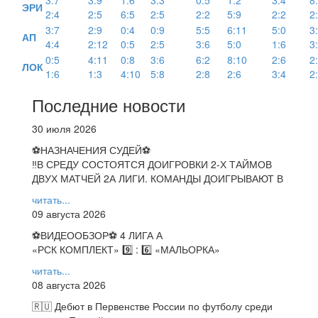
3:7
3:9
1:6
3:3
0:5
1:2
3:4
8
ЭРИ
2:4
2:5
6:5
2:5
2:2
5:9
2:2
2
3:7
2:9
0:4
0:9
5:5
6:11
5:0
3
АП
4:4
2:12
0:5
2:5
3:6
5:0
1:6
3
0:5
4:11
0:8
3:6
6:2
8:10
2:6
2
ЛОК
1:6
1:3
4:10
5:8
2:8
2:6
3:4
2
Последние новости
30 июля 2026
⚽НАЗНАЧЕНИЯ СУДЕЙ⚽
‼В СРЕДУ СОСТОЯТСЯ ДОИГРОВКИ 2-Х ТАЙМОВ
ДВУХ МАТЧЕЙ 2А ЛИГИ. КОМАНДЫ ДОИГРЫВАЮТ В
читать...
09 августа 2026
⚽️ВИДЕООБЗОР⚽️ 4 ЛИГА А
«РСК КОМПЛЕКТ» 9️⃣ : 6️⃣ «МАЛЬОРКА»
читать...
08 августа 2026
🇷🇺 Дебют в Первенстве России по футболу среди