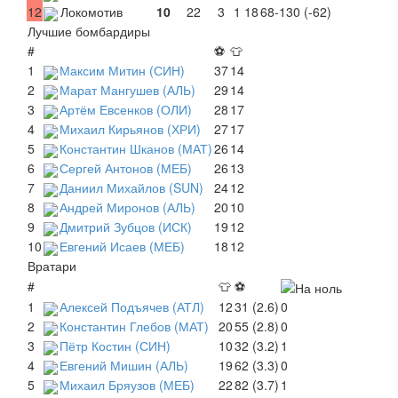
12
Локомотив
10
22
3
1
18
68-130 (-62)
Лучшие бомбардиры
#
⚽
👕
1
Максим Митин (СИН)
37
14
2
Марат Мангушев (АЛЬ)
29
14
3
Артём Евсенков (ОЛИ)
28
17
4
Михаил Кирьянов (ХРИ)
27
17
5
Константин Шканов (МАТ)
26
14
6
Сергей Антонов (МЕБ)
26
13
7
Даниил Михайлов (SUN)
24
12
8
Андрей Миронов (АЛЬ)
20
10
9
Дмитрий Зубцов (ИСК)
19
12
10
Евгений Исаев (МЕБ)
18
12
Вратари
#
👕
⚽
1
Алексей Подъячев (АТЛ)
12
31 (2.6)
0
2
Константин Глебов (МАТ)
20
55 (2.8)
0
3
Пётр Костин (СИН)
10
32 (3.2)
1
4
Евгений Мишин (АЛЬ)
19
62 (3.3)
0
5
Михаил Бряузов (МЕБ)
22
82 (3.7)
1