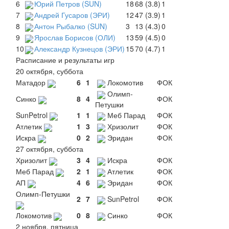
6
Юрий Петров (SUN)
18
68 (3.8)
1
7
Андрей Гусаров (ЭРИ)
12
47 (3.9)
1
8
Антон Рыбалко (SUN)
3
13 (4.3)
0
9
Ярослав Борисов (ОЛИ)
13
59 (4.5)
0
10
Александр Кузнецов (ЭРИ)
15
70 (4.7)
1
Расписание и результаты игр
20 октября, суббота
Матадор
6
1
Локомотив
ФОК
Олимп-
Синко
8
4
ФОК
Петушки
SunPetrol
1
1
Меб Парад
ФОК
Атлетик
1
3
Хризолит
ФОК
Искра
0
2
Эридан
ФОК
27 октября, суббота
Хризолит
3
4
Искра
ФОК
Меб Парад
2
1
Атлетик
ФОК
АП
4
6
Эридан
ФОК
Олимп-Петушки
2
7
SunPetrol
ФОК
Локомотив
0
8
Синко
ФОК
2 ноября, пятница