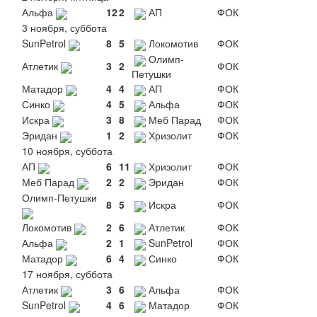
Альфа
12
2
АП
ФОК
3 ноября, суббота
SunPetrol
8
5
Локомотив
ФОК
Олимп-
Атлетик
3
2
ФОК
Петушки
Матадор
4
4
АП
ФОК
Синко
4
5
Альфа
ФОК
Искра
3
8
Меб Парад
ФОК
Эридан
1
2
Хризолит
ФОК
10 ноября, суббота
АП
6
11
Хризолит
ФОК
Меб Парад
2
2
Эридан
ФОК
Олимп-Петушки
8
5
Искра
ФОК
Локомотив
2
6
Атлетик
ФОК
Альфа
2
1
SunPetrol
ФОК
Матадор
6
4
Синко
ФОК
17 ноября, суббота
Атлетик
3
6
Альфа
ФОК
SunPetrol
4
6
Матадор
ФОК