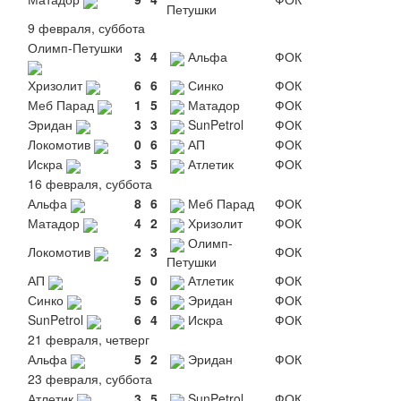
Петушки
9 февраля, суббота
Олимп-Петушки
3
4
Альфа
ФОК
Хризолит
6
6
Синко
ФОК
Меб Парад
1
5
Матадор
ФОК
Эридан
3
3
SunPetrol
ФОК
Локомотив
0
6
АП
ФОК
Искра
3
5
Атлетик
ФОК
16 февраля, суббота
Альфа
8
6
Меб Парад
ФОК
Матадор
4
2
Хризолит
ФОК
Олимп-
Локомотив
2
3
ФОК
Петушки
АП
5
0
Атлетик
ФОК
Синко
5
6
Эридан
ФОК
SunPetrol
6
4
Искра
ФОК
21 февраля, четверг
Альфа
5
2
Эридан
ФОК
23 февраля, суббота
Атлетик
3
5
SunPetrol
ФОК