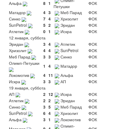
Олимп-
Альфа
8
1
ФОК
Петушки
Матадор
4
3
Меб Парад
ФОК
Синко
7
4
Хризолит
ФОК
SunPetrol
5
2
Эридан
ФОК
Атлетик
0
1
Искра
ФОК
12 января, суббота
Эридан
3
4
Атлетик
ФОК
Хризолит
4
4
SunPetrol
ФОК
Меб Парад
3
3
Синко
ФОК
Олимп-Петушки
1
4
Матадор
ФОК
Локомотив
4
11
Альфа
ФОК
Искра
3
3
АП
ФОК
19 января, суббота
АП
2
12
Искра
ФОК
Атлетик
2
2
Эридан
ФОК
Синко
3
5
Меб Парад
ФОК
SunPetrol
6
4
Хризолит
ФОК
Альфа
3
1
Локомотив
ФОК
Олимп-
Матадор
9
4
ФОК