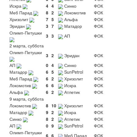
Искра
4
4
Синко
ФОК
Меб Парад
8
2
Локомотив
ФОК
Хризолит
7
5
Альфа
ФОК
Эридан
3
7
Матадор
ФОК
Олимп-Петушки
3
3
АП
ФОК
2 марта, суббота
Олимп-Петушки
3
2
Эридан
ФОК
АП
0
4
Синко
ФОК
Матадор
6
5
SunPetrol
ФОК
Меб Парад
6
2
Хризолит
ФОК
Локомотив
6
6
Искра
ФОК
Альфа
6
2
Атлетик
ФОК
9 марта, суббота
Локомотив
8
10
Хризолит
ФОК
Матадор
9
2
Искра
ФОК
Синко
8
2
Атлетик
ФОК
АП
0
9
SunPetrol
ФОК
Олимп-Петушки
6
6
Меб Парад
ФОК