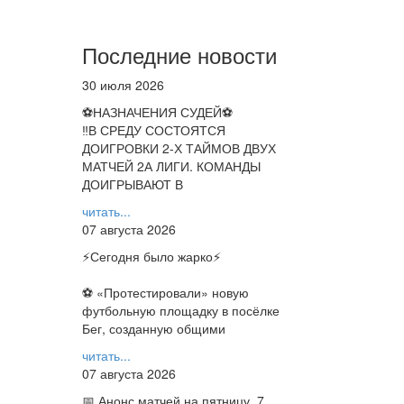
Последние новости
30 июля 2026
⚽НАЗНАЧЕНИЯ СУДЕЙ⚽
‼В СРЕДУ СОСТОЯТСЯ
ДОИГРОВКИ 2-Х ТАЙМОВ ДВУХ
МАТЧЕЙ 2А ЛИГИ. КОМАНДЫ
ДОИГРЫВАЮТ В
читать...
07 августа 2026
⚡️Сегодня было жарко⚡️
⚽ ️«Протестировали» новую
футбольную площадку в посёлке
Бег, созданную общими
читать...
07 августа 2026
📅 Анонс матчей на пятницу, 7