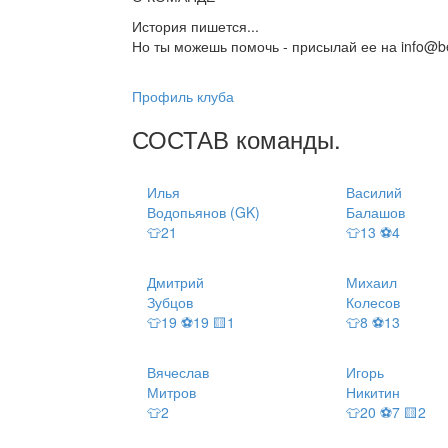
История пишется...
Но ты можешь помочь - присылай ее на info@be
Профиль клуба
СОСТАВ
команды
.
Илья
Василий
Водопьянов (GK)
Балашов
👕21
👕13 ⚽4
Дмитрий
Михаил
Зубцов
Колесов
👕19 ⚽19 🟨1
👕8 ⚽13
Вячеслав
Игорь
Митров
Никитин
👕2
👕20 ⚽7 🟨2