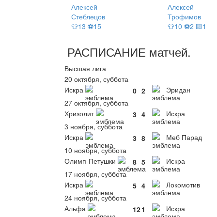
Алексей
Алексей
Стеблецов
Трофимов
👕13 ⚽15
👕10 ⚽2 🟨1
РАСПИСАНИЕ
матчей
.
Высшая лига
20 октября, суббота
Искра
Эридан
0
2
27 октября, суббота
Хризолит
Искра
3
4
3 ноября, суббота
Искра
Меб Парад
3
8
10 ноября, суббота
Олимп-Петушки
Искра
8
5
17 ноября, суббота
Искра
Локомотив
5
4
24 ноября, суббота
Альфа
Искра
12
1