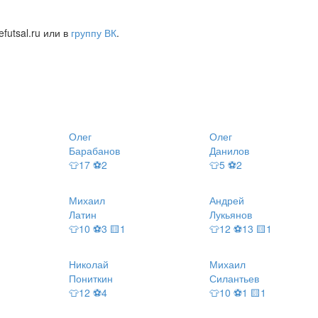
futsal.ru или в
группу ВК
.
Олег
Олег
Барабанов
Данилов
👕17 ⚽2
👕5 ⚽2
Михаил
Андрей
Латин
Лукьянов
👕10 ⚽3 🟨1
👕12 ⚽13 🟨1
Николай
Михаил
Пониткин
Силантьев
👕12 ⚽4
👕10 ⚽1 🟨1