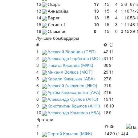
12
Якорь
17
15
4
5
6
67-
13
Аннахайм
13
15
4
1
10
74-
14
Варяг
13
15
4
1
10
53-
15
Легион-1
10
15
3
1
11
46-
16
Олимпия
0
15
0
0
15
29-
Лучшие бомбардиры
#
⚽
👕
1
Алексей Воронин (ТЕП)
42
11
2
Александр Горбатов (МОТ)
31
11
3
Никита Киселёв (МФК)
30
9
4
Михаил Волков (МОТ)
29
11
5
Кирилл Кукушкин (АВА)
27
8
6
Алексей Алексеев (ЯКО)
21
9
7
Артём Комисаренко (АРА)
21
6
8
Александр Суслов (АПО)
19
11
9
Константин Крылов (АНН)
18
10
10
Александр Комаров (АВА)
18
9
Вратари
#
👕
⚽
1
Сергей Крылов (МФК)
14
20 (1.4)
4