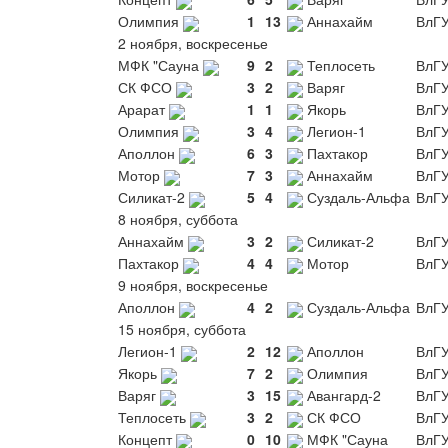
Олимпия
1
13
Аннахайм
ВлГ
2 ноября, воскресенье
МФК "Сауна
9
2
Теплосеть
ВлГ
СК ФСО
3
2
Варяг
ВлГ
Арарат
1
1
Якорь
ВлГ
Олимпия
3
4
Легион-1
ВлГ
Аполлон
6
3
Пахтакор
ВлГ
Мотор
7
3
Аннахайм
ВлГ
Силикат-2
5
4
Суздаль-Альфа
ВлГ
8 ноября, суббота
Аннахайм
3
2
Силикат-2
ВлГ
Пахтакор
4
4
Мотор
ВлГ
9 ноября, воскресенье
Аполлон
4
2
Суздаль-Альфа
ВлГ
15 ноября, суббота
Легион-1
2
12
Аполлон
ВлГ
Якорь
7
2
Олимпия
ВлГ
Варяг
3
15
Авангард-2
ВлГ
Теплосеть
3
2
СК ФСО
ВлГ
Концепт
0
10
МФК "Сауна
ВлГ