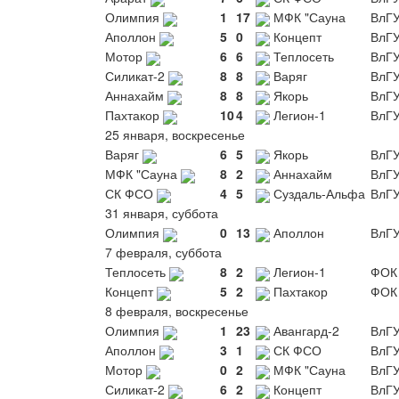
Олимпия
1
17
МФК "Сауна
ВлГ
Аполлон
5
0
Концепт
ВлГ
Мотор
6
6
Теплосеть
ВлГ
Силикат-2
8
8
Варяг
ВлГ
Аннахайм
8
8
Якорь
ВлГ
Пахтакор
10
4
Легион-1
ВлГ
25 января, воскресенье
Варяг
6
5
Якорь
ВлГ
МФК "Сауна
8
2
Аннахайм
ВлГ
СК ФСО
4
5
Суздаль-Альфа
ВлГ
31 января, суббота
Олимпия
0
13
Аполлон
ВлГ
7 февраля, суббота
Теплосеть
8
2
Легион-1
ФОК
Концепт
5
2
Пахтакор
ФОК
8 февраля, воскресенье
Олимпия
1
23
Авангард-2
ВлГ
Аполлон
3
1
СК ФСО
ВлГ
Мотор
0
2
МФК "Сауна
ВлГ
Силикат-2
6
2
Концепт
ВлГ