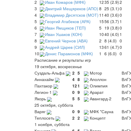
2
Иван Комаров (МФК)
12
35 (2.9)
2
3
Дмитрий Мещяреков (АПО)
8
25 (3.1)
0
4
Владимир Десятсков (МОТ)
11
40 (3.6)
0
5
Георгий Атабеков (АРА)
15
56 (3.7)
1
6
Иван Ямщиков (ТЕП)
5
19 (3.8)
0
7
Иван Ушаков (КОН)
10
40 (4.0)
1
8
Евгений Чернов (АВА)
2
8 (4.0)
0
9
Андрей Царев (СИЛ)
13
61 (4.7)
0
10
Денис Парамонов (МФК)
1
6 (6.0)
0
Расписание и результаты игр
19 октября, воскресенье
Суздаль-Альфа
2
5
Мотор
ВлГ
Аннахайм
4
8
Аполлон
ВлГ
Пахтакор
12
1
Олимпия
ВлГ
Легион-1
0
9
Арарат
ВлГ
Якорь
5
5
Авангард-2
ВлГ
25 октября, суббота
Варяг
0
9
МФК "Сауна
ВлГ
Теплосеть
2
2
Концепт
ВлГ
1 ноября, суббота
Концепт
6
5
Варяг
ВлГ