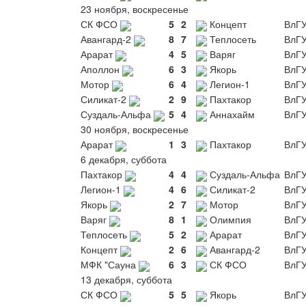
23 ноября, воскресенье
СК ФСО
5
2
Концепт
ВлГ
Авангард-2
8
7
Теплосеть
ВлГ
Арарат
4
5
Варяг
ВлГ
Аполлон
6
3
Якорь
ВлГ
Мотор
6
4
Легион-1
ВлГ
Силикат-2
2
9
Пахтакор
ВлГ
Суздаль-Альфа
5
4
Аннахайм
ВлГ
30 ноября, воскресенье
Арарат
1
3
Пахтакор
ВлГ
6 декабря, суббота
Пахтакор
4
4
Суздаль-Альфа
ВлГ
Легион-1
4
6
Силикат-2
ВлГ
Якорь
2
7
Мотор
ВлГ
Варяг
8
1
Олимпия
ВлГ
Теплосеть
5
2
Арарат
ВлГ
Концепт
2
6
Авангард-2
ВлГ
МФК "Сауна
6
3
СК ФСО
ВлГ
13 декабря, суббота
СК ФСО
5
5
Якорь
ВлГ