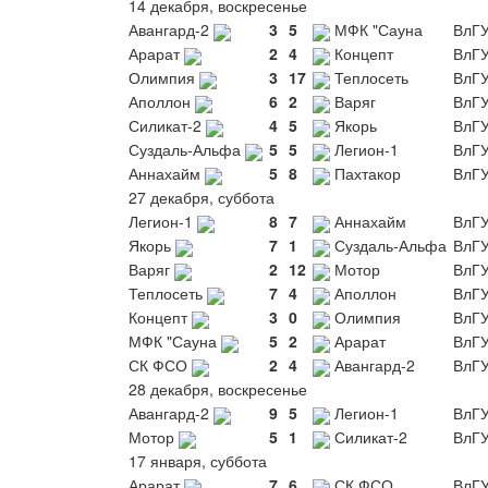
14 декабря, воскресенье
Авангард-2
3
5
МФК "Сауна
ВлГ
Арарат
2
4
Концепт
ВлГ
Олимпия
3
17
Теплосеть
ВлГ
Аполлон
6
2
Варяг
ВлГ
Силикат-2
4
5
Якорь
ВлГ
Суздаль-Альфа
5
5
Легион-1
ВлГ
Аннахайм
5
8
Пахтакор
ВлГ
27 декабря, суббота
Легион-1
8
7
Аннахайм
ВлГ
Якорь
7
1
Суздаль-Альфа
ВлГ
Варяг
2
12
Мотор
ВлГ
Теплосеть
7
4
Аполлон
ВлГ
Концепт
3
0
Олимпия
ВлГ
МФК "Сауна
5
2
Арарат
ВлГ
СК ФСО
2
4
Авангард-2
ВлГ
28 декабря, воскресенье
Авангард-2
9
5
Легион-1
ВлГ
Мотор
5
1
Силикат-2
ВлГ
17 января, суббота
Арарат
7
6
СК ФСО
ВлГ