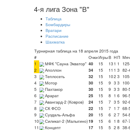
4-я лига Зона "В"
Таблица
Бомбардиры
Вратари
Расписание
Шахматка
Турнирная таблица на 18 апреля 2015 года
#
Очки
Игры
В
Н
П
Мя
1
МФК "Сауна Экватор"
40
15
13
1
1
125
2
Аполлон
34
15
11
1
3
82-
3
Теплосеть
32
15
10
2
3
105
4
Мотор
30
15
9
3
3
100
5
Пахтакор
30
15
9
3
3
80-
6
Арарат
25
15
8
1
6
96-
7
Авангард-2 (Ковров)
24
15
7
3
5
92-
8
СК ФСО
22
15
7
1
7
68-
9
Суздаль-Альфа
20
15
6
2
7
54-
10
Силикат-2 (Малыгино)
19
15
6
1
8
67-7
11
Концепт
17
15
5
2
8
38-