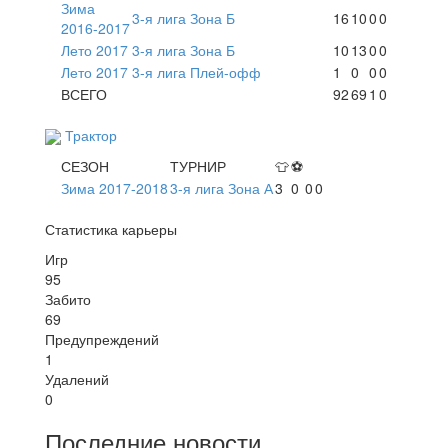
Зима
3-я лига Зона Б
16
10
0
0
2016-2017
Лето 2017
3-я лига Зона Б
10
13
0
0
Лето 2017
3-я лига Плей-офф
1
0
0
0
ВСЕГО
92
69
1
0
Трактор
СЕЗОН
ТУРНИР
👕
⚽
Зима 2017-2018
3-я лига Зона А
3
0
0
0
Статистика карьеры
Игр
95
Забито
69
Предупреждений
1
Удалений
0
Последние новости