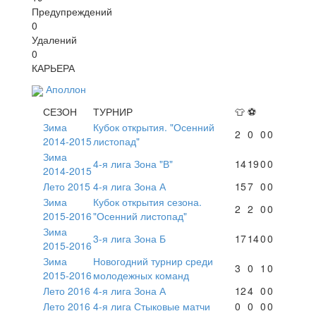
Предупреждений
0
Удалений
0
КАРЬЕРА
Аполлон
СЕЗОН
ТУРНИР
👕
⚽
Зима
Кубок открытия. "Осенний
2
0
0
0
2014-2015
листопад"
Зима
4-я лига Зона "В"
14
19
0
0
2014-2015
Лето 2015
4-я лига Зона А
15
7
0
0
Зима
Кубок открытия сезона.
2
2
0
0
2015-2016
"Осенний листопад"
Зима
3-я лига Зона Б
17
14
0
0
2015-2016
Зима
Новогодний турнир среди
3
0
1
0
2015-2016
молодежных команд
Лето 2016
4-я лига Зона А
12
4
0
0
Лето 2016
4-я лига Стыковые матчи
0
0
0
0