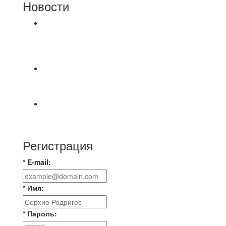
Новости
⚽НАЗНАЧЕНИЯ СУДЕЙ⚽ ‼В СРЕДУ
СОСТОЯТСЯ ДОИГРОВКИ 2-Х ТАЙМОВ ДВУХ
МАТЧЕЙ 2А ЛИГИ.
Первый официальный турнир Федерации
Текбола Владимирской области
А вот и первые "плюшки"(фото) с Первенства
города Владимира по Текболу 2026⚽🏆🥇 Все
Регистрация
* E-mail:
* Имя:
* Пароль: