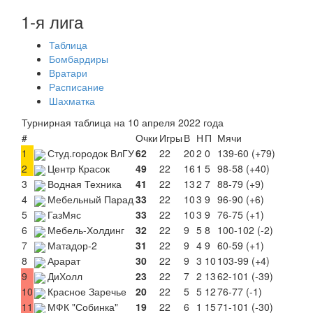
1-я лига
Таблица
Бомбардиры
Вратари
Расписание
Шахматка
Турнирная таблица на 10 апреля 2022 года
#
Очки
Игры
В
Н
П
Мячи
1
Студ.городок ВлГУ
62
22
20
2
0
139-60 (+79)
2
Центр Красок
49
22
16
1
5
98-58 (+40)
3
Водная Техника
41
22
13
2
7
88-79 (+9)
4
Мебельный Парад
33
22
10
3
9
96-90 (+6)
5
ГазМяс
33
22
10
3
9
76-75 (+1)
6
Мебель-Холдинг
32
22
9
5
8
100-102 (-2)
7
Матадор-2
31
22
9
4
9
60-59 (+1)
8
Арарат
30
22
9
3
10
103-99 (+4)
9
ДиХолл
23
22
7
2
13
62-101 (-39)
10
Красное Заречье
20
22
5
5
12
76-77 (-1)
11
МФК "Собинка"
19
22
6
1
15
71-101 (-30)