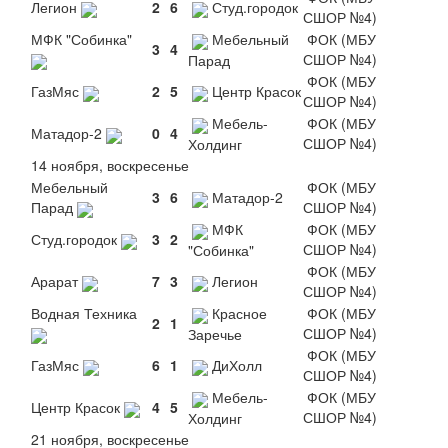
Легион
2
6
Студ.городок
СШОР №4)
МФК "Собинка"
Мебельный
ФОК (МБУ
3
4
СШОР №4)
Парад
ФОК (МБУ
ГазМяс
2
5
Центр Красок
СШОР №4)
Мебель-
ФОК (МБУ
Матадор-2
0
4
СШОР №4)
Холдинг
14 ноября, воскресенье
Мебельный
ФОК (МБУ
3
6
Матадор-2
Парад
СШОР №4)
МФК
ФОК (МБУ
Студ.городок
3
2
СШОР №4)
"Собинка"
ФОК (МБУ
Арарат
7
3
Легион
СШОР №4)
Водная Техника
Красное
ФОК (МБУ
2
1
СШОР №4)
Заречье
ФОК (МБУ
ГазМяс
6
1
ДиХолл
СШОР №4)
Мебель-
ФОК (МБУ
Центр Красок
4
5
СШОР №4)
Холдинг
21 ноября, воскресенье