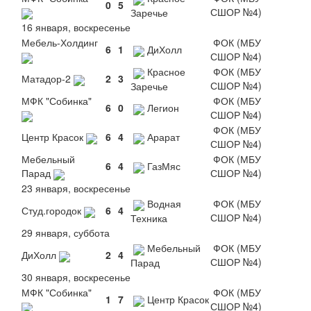
0
5
СШОР №4)
Заречье
16 января, воскресенье
Мебель-Холдинг
ФОК (МБУ
6
1
ДиХолл
СШОР №4)
Красное
ФОК (МБУ
Матадор-2
2
3
СШОР №4)
Заречье
МФК "Собинка"
ФОК (МБУ
6
0
Легион
СШОР №4)
ФОК (МБУ
Центр Красок
6
4
Арарат
СШОР №4)
Мебельный
ФОК (МБУ
6
4
ГазМяс
Парад
СШОР №4)
23 января, воскресенье
Водная
ФОК (МБУ
Студ.городок
6
4
СШОР №4)
Техника
29 января, суббота
Мебельный
ФОК (МБУ
ДиХолл
2
4
СШОР №4)
Парад
30 января, воскресенье
МФК "Собинка"
ФОК (МБУ
1
7
Центр Красок
СШОР №4)