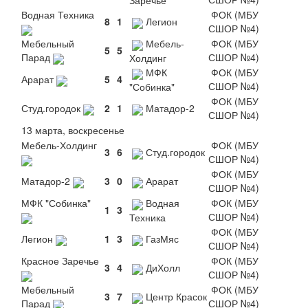
Водная Техника
ФОК (МБУ
8
1
Легион
СШОР №4)
Мебельный
Мебель-
ФОК (МБУ
5
5
Парад
СШОР №4)
Холдинг
МФК
ФОК (МБУ
Арарат
5
4
СШОР №4)
"Собинка"
ФОК (МБУ
Студ.городок
2
1
Матадор-2
СШОР №4)
13 марта, воскресенье
Мебель-Холдинг
ФОК (МБУ
3
6
Студ.городок
СШОР №4)
ФОК (МБУ
Матадор-2
3
0
Арарат
СШОР №4)
МФК "Собинка"
Водная
ФОК (МБУ
1
3
СШОР №4)
Техника
ФОК (МБУ
Легион
1
3
ГазМяс
СШОР №4)
Красное Заречье
ФОК (МБУ
3
4
ДиХолл
СШОР №4)
Мебельный
ФОК (МБУ
3
7
Центр Красок
Парад
СШОР №4)