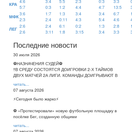
4:6
3:4
5:5
2:3
0:3
3:3
КРА
5:7
0:3
1:2
4:4
4:7
13:5
3:6
1:7
1:3
3:4
3:4
6:7
МФК
2:3
2:4
0:11
4:3
5:4
4:6
2:6
2:4
6:1
0:2
1:3
2:8
ЛЕГ
2:6
3:11
1:8
3:15
3:4
3:3
Последние новости
30 июля 2026
⚽НАЗНАЧЕНИЯ СУДЕЙ⚽
‼В СРЕДУ СОСТОЯТСЯ ДОИГРОВКИ 2-Х ТАЙМОВ
ДВУХ МАТЧЕЙ 2А ЛИГИ. КОМАНДЫ ДОИГРЫВАЮТ В
читать...
07 августа 2026
⚡️Сегодня было жарко⚡️
⚽ ️«Протестировали» новую футбольную площадку в
посёлке Бег, созданную общими
читать...
07 августа 2026