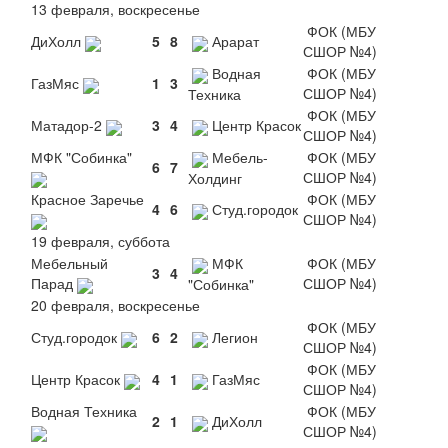
13 февраля, воскресенье
ФОК (МБУ
ДиХолл
5
8
Арарат
СШОР №4)
Водная
ФОК (МБУ
ГазМяс
1
3
СШОР №4)
Техника
ФОК (МБУ
Матадор-2
3
4
Центр Красок
СШОР №4)
МФК "Собинка"
Мебель-
ФОК (МБУ
6
7
СШОР №4)
Холдинг
Красное Заречье
ФОК (МБУ
4
6
Студ.городок
СШОР №4)
19 февраля, суббота
Мебельный
МФК
ФОК (МБУ
3
4
Парад
СШОР №4)
"Собинка"
20 февраля, воскресенье
ФОК (МБУ
Студ.городок
6
2
Легион
СШОР №4)
ФОК (МБУ
Центр Красок
4
1
ГазМяс
СШОР №4)
Водная Техника
ФОК (МБУ
2
1
ДиХолл
СШОР №4)