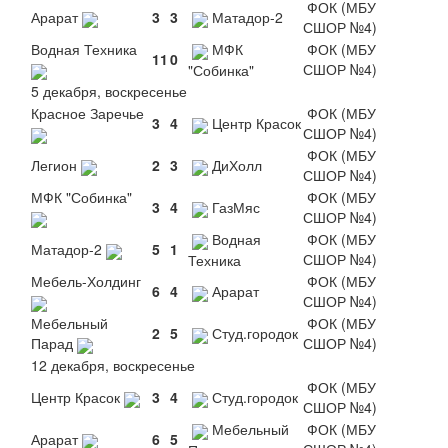
ФОК (МБУ
Арарат
3
3
Матадор-2
СШОР №4)
Водная Техника
МФК
ФОК (МБУ
11
0
СШОР №4)
"Собинка"
5 декабря, воскресенье
Красное Заречье
ФОК (МБУ
3
4
Центр Красок
СШОР №4)
ФОК (МБУ
Легион
2
3
ДиХолл
СШОР №4)
МФК "Собинка"
ФОК (МБУ
3
4
ГазМяс
СШОР №4)
Водная
ФОК (МБУ
Матадор-2
5
1
СШОР №4)
Техника
Мебель-Холдинг
ФОК (МБУ
6
4
Арарат
СШОР №4)
Мебельный
ФОК (МБУ
2
5
Студ.городок
Парад
СШОР №4)
12 декабря, воскресенье
ФОК (МБУ
Центр Красок
3
4
Студ.городок
СШОР №4)
Мебельный
ФОК (МБУ
Арарат
6
5