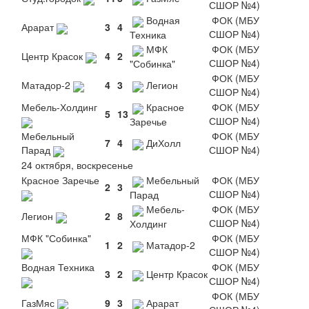
СШОР №4)
Водная
ФОК (МБУ
Арарат
3
4
СШОР №4)
Техника
МФК
ФОК (МБУ
Центр Красок
4
2
СШОР №4)
"Собинка"
ФОК (МБУ
Матадор-2
4
3
Легион
СШОР №4)
Мебель-Холдинг
Красное
ФОК (МБУ
5
13
СШОР №4)
Заречье
Мебельный
ФОК (МБУ
7
4
ДиХолл
Парад
СШОР №4)
24 октября, воскресенье
Красное Заречье
Мебельный
ФОК (МБУ
2
3
СШОР №4)
Парад
Мебель-
ФОК (МБУ
Легион
2
8
СШОР №4)
Холдинг
МФК "Собинка"
ФОК (МБУ
1
2
Матадор-2
СШОР №4)
Водная Техника
ФОК (МБУ
3
2
Центр Красок
СШОР №4)
ФОК (МБУ
ГазМяс
9
3
Арарат