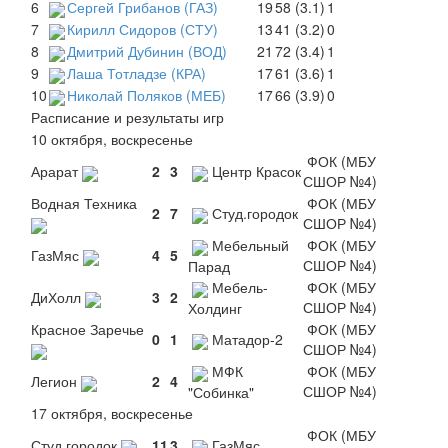
6
Сергей Грибанов (ГАЗ)
19
58 (3.1)
1
7
Кирилл Сидоров (СТУ)
13
41 (3.2)
0
8
Дмитрий Дубинин (ВОД)
21
72 (3.4)
1
9
Лаша Тотладзе (КРА)
17
61 (3.6)
1
10
Николай Поляков (МЕБ)
17
66 (3.9)
0
Расписание и результаты игр
10 октября, воскресенье
ФОК (МБУ
Арарат
2
3
Центр Красок
СШОР №4)
Водная Техника
ФОК (МБУ
2
7
Студ.городок
СШОР №4)
Мебельный
ФОК (МБУ
ГазМяс
4
5
СШОР №4)
Парад
Мебель-
ФОК (МБУ
ДиХолл
3
2
СШОР №4)
Холдинг
Красное Заречье
ФОК (МБУ
0
1
Матадор-2
СШОР №4)
МФК
ФОК (МБУ
Легион
2
4
СШОР №4)
"Собинка"
17 октября, воскресенье
ФОК (МБУ
Студ.городок
11
3
ГазМяс