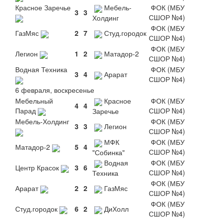
Красное Заречье
Мебель-
ФОК (МБУ
3
3
СШОР №4)
Холдинг
ФОК (МБУ
ГазМяс
2
7
Студ.городок
СШОР №4)
ФОК (МБУ
Легион
1
2
Матадор-2
СШОР №4)
Водная Техника
ФОК (МБУ
3
4
Арарат
СШОР №4)
6 февраля, воскресенье
Мебельный
Красное
ФОК (МБУ
4
4
Парад
СШОР №4)
Заречье
Мебель-Холдинг
ФОК (МБУ
3
3
Легион
СШОР №4)
МФК
ФОК (МБУ
Матадор-2
5
4
СШОР №4)
"Собинка"
Водная
ФОК (МБУ
Центр Красок
3
6
СШОР №4)
Техника
ФОК (МБУ
Арарат
2
2
ГазМяс
СШОР №4)
ФОК (МБУ
Студ.городок
6
2
ДиХолл
СШОР №4)