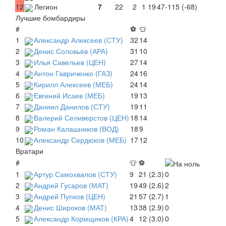
12
Легион
7
22
2
1
19
47-115 (-68)
Лучшие бомбардиры
#
⚽
👕
1
Александр Алексеев (СТУ)
32
14
2
Денис Соловьёв (АРА)
31
10
3
Илья Савельев (ЦЕН)
27
14
4
Антон Гавриченко (ГАЗ)
24
16
5
Кирилл Алексеев (МЕБ)
24
14
6
Евгений Исаев (МЕБ)
19
13
7
Даниил Данилов (СТУ)
19
11
8
Валерий Селиверстов (ЦЕН)
18
14
9
Роман Калашников (ВОД)
18
9
10
Александр Сердюков (МЕБ)
17
12
Вратари
#
👕
⚽
1
Артур Самохвалов (СТУ)
9
21 (2.3)
0
2
Андрей Гусаров (МАТ)
19
49 (2.6)
2
3
Андрей Пупков (ЦЕН)
21
57 (2.7)
1
4
Денис Широков (МАТ)
13
38 (2.9)
0
5
Александр Кормщиков (КРА)
4
12 (3.0)
0