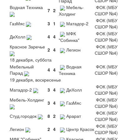
СШОР №4)
Парад
Водная Техника
Мебель-
ФОК (МБУ
7
2
СШОР №4)
Холдинг
ФОК (МБУ
ГазМяс
3
1
Матадор-2
СШОР №4)
МФК
ФОК (МБУ
ДиХолл
4
4
СШОР №4)
"Собинка"
Красное Заречье
ФОК (МБУ
2
4
Легион
СШОР №4)
18 декабря, суббота
Мебельный
Водная
ФОК (МБУ
4
4
Парад
СШОР №4)
Техника
19 декабря, воскресенье
ФОК (МБУ
Матадор-2
3
4
ДиХолл
СШОР №4)
Мебель-Холдинг
ФОК (МБУ
3
4
ГазМяс
СШОР №4)
ФОК (МБУ
Студ.городок
8
2
Арарат
СШОР №4)
ФОК (МБУ
Легион
2
4
Центр Красок
СШОР №4)
МФК "Собинка"
Красное
ФОК (МБУ