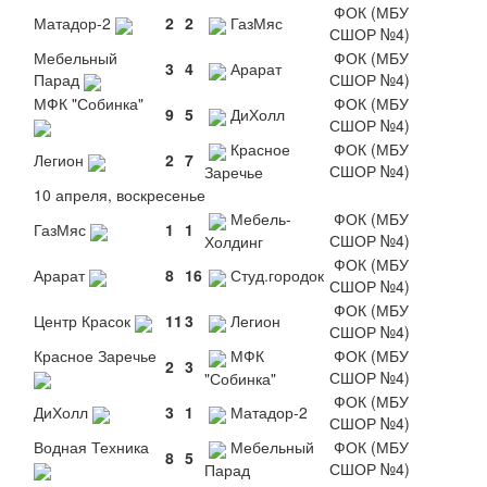
ФОК (МБУ
Матадор-2
2
2
ГазМяс
СШОР №4)
Мебельный
ФОК (МБУ
3
4
Арарат
Парад
СШОР №4)
МФК "Собинка"
ФОК (МБУ
9
5
ДиХолл
СШОР №4)
Красное
ФОК (МБУ
Легион
2
7
СШОР №4)
Заречье
10 апреля, воскресенье
Мебель-
ФОК (МБУ
ГазМяс
1
1
СШОР №4)
Холдинг
ФОК (МБУ
Арарат
8
16
Студ.городок
СШОР №4)
ФОК (МБУ
Центр Красок
11
3
Легион
СШОР №4)
Красное Заречье
МФК
ФОК (МБУ
2
3
СШОР №4)
"Собинка"
ФОК (МБУ
ДиХолл
3
1
Матадор-2
СШОР №4)
Водная Техника
Мебельный
ФОК (МБУ
8
5
СШОР №4)
Парад