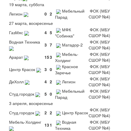
19 марта, суббота
Мебельный
ФОК (МБУ
Легион
0
2
СШОР №4)
Парад
27 марта, воскресенье
МФК
ФОК (МБУ
ГазМяс
4
5
СШОР №4)
"Собинка"
Водная Техника
ФОК (МБУ
3
7
Матадор-2
СШОР №4)
Мебель-
ФОК (МБУ
Арарат
15
3
СШОР №4)
Холдинг
Красное
ФОК (МБУ
Центр Красок
3
0
СШОР №4)
Заречье
ФОК (МБУ
ДиХолл
4
2
Легион
СШОР №4)
Мебельный
ФОК (МБУ
Студ.городок
5
0
СШОР №4)
Парад
3 апреля, воскресенье
ФОК (МБУ
Студ.городок
2
2
Центр Красок
СШОР №4)
Мебель-Холдинг
Водная
ФОК (МБУ
13
1
СШОР №4)
Техника