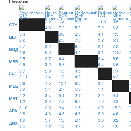
Шахматка
СТУ
ЦЕН
ВОД
МЕБ
ГАЗ
МЕБ
2:2
6:4
5:0
11:3
9:5
СТУ
4:3
7:2
5:2
7:2
6:3
3:4
3:6
2:3
4:1
4:5
ЦЕН
2:2
2:3
7:3
5:2
5:1
2:7
3:2
8:5
2:1
7:2
ВОД
4:6
6:3
4:4
3:1
1:13
2:5
3:7
4:4
6:4
5:5
МЕБ
0:5
3:2
5:8
5:4
3:6
2:7
2:5
1:3
4:5
1:1
ГАЗ
3:11
1:4
1:2
4:6
4:3
3:6
1:5
13:1
6:3
3:4
МЕБ
5:9
5:4
2:7
5:5
1:1
2:2
3:4
5:1
2:7
2:2
0:4
МАТ
1:2
2:3
7:3
6:3
1:3
3:3
8:16
2:3
3:4
6:5
2:2
15:3
АРА
2:8
4:6
4:3
4:3
3:9
4:6
1:9
5:7
1:5
2:4
3:6
3:2
ДИХ
2:6
1:5
1:2
4:7
1:6
1:6