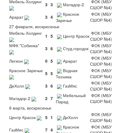
Мебель-Холдинг
ФОК (МБУ
3
3
Матадор-2
СШОР №4)
Красное
ФОК (МБУ
Арарат
3
4
СШОР №4)
Заречье
27 февраля, воскресенье
Мебель-Холдинг
ФОК (МБУ
1
5
Центр Красок
СШОР №4)
МФК "Собинка"
ФОК (МБУ
3
6
Студ.городок
СШОР №4)
ФОК (МБУ
Легион
0
5
Арарат
СШОР №4)
Красное Заречье
Водная
ФОК (МБУ
5
5
СШОР №4)
Техника
ФОК (МБУ
ДиХолл
3
6
ГазМяс
СШОР №4)
Мебельный
ФОК (МБУ
Матадор-2
2
7
СШОР №4)
Парад
6 марта, воскресенье
ФОК (МБУ
Центр Красок
5
1
ДиХолл
СШОР №4)
Красное
ФОК (МБУ
ГазМяс
7
4
СШОР №4)
Заречье