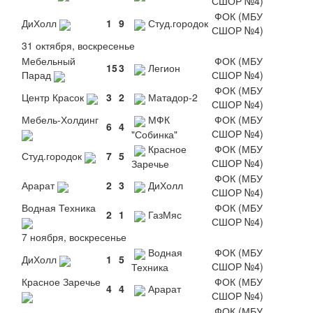
СШОР №4)
ФОК (МБУ
ДиХолл
1
9
Студ.городок
СШОР №4)
31 октября, воскресенье
Мебельный
ФОК (МБУ
15
3
Легион
Парад
СШОР №4)
ФОК (МБУ
Центр Красок
3
2
Матадор-2
СШОР №4)
Мебель-Холдинг
МФК
ФОК (МБУ
6
4
СШОР №4)
"Собинка"
Красное
ФОК (МБУ
Студ.городок
7
5
СШОР №4)
Заречье
ФОК (МБУ
Арарат
2
3
ДиХолл
СШОР №4)
Водная Техника
ФОК (МБУ
2
1
ГазМяс
СШОР №4)
7 ноября, воскресенье
Водная
ФОК (МБУ
ДиХолл
1
5
СШОР №4)
Техника
Красное Заречье
ФОК (МБУ
4
4
Арарат
СШОР №4)
ФОК (МБУ