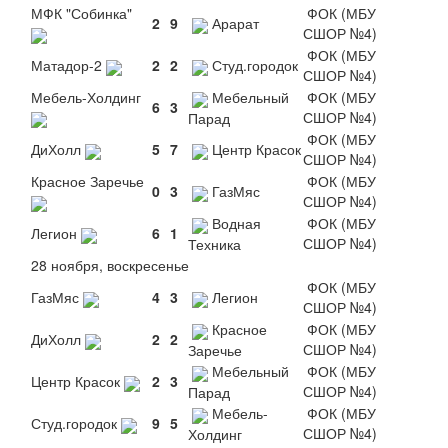
МФК "Собинка"
ФОК (МБУ
2
9
Арарат
СШОР №4)
ФОК (МБУ
Матадор-2
2
2
Студ.городок
СШОР №4)
Мебель-Холдинг
Мебельный
ФОК (МБУ
6
3
СШОР №4)
Парад
ФОК (МБУ
ДиХолл
5
7
Центр Красок
СШОР №4)
Красное Заречье
ФОК (МБУ
0
3
ГазМяс
СШОР №4)
Водная
ФОК (МБУ
Легион
6
1
СШОР №4)
Техника
28 ноября, воскресенье
ФОК (МБУ
ГазМяс
4
3
Легион
СШОР №4)
Красное
ФОК (МБУ
ДиХолл
2
2
СШОР №4)
Заречье
Мебельный
ФОК (МБУ
Центр Красок
2
3
СШОР №4)
Парад
Мебель-
ФОК (МБУ
Студ.городок
9
5
СШОР №4)
Холдинг