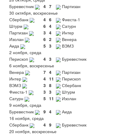
Буревестник
4
7
Партизан
30 октября, воскресенье
Сбербанк
4
6
Фиеста-1
Штурм
6
4
Сатурн
Партизан
3
4
Интер
Изолан
6
2
Венера
Аида
5
3
ВЭМЗ
2 ноября, среда
Перископ
4
3
Буревестник
6 ноября, воскресенье
Венера
7
4
Партизан
Интер
4
11
Перископ
ВЭМЗ
3
8
Сбербанк
Фиеста-1
3
3
Штурм
Сатурн
5
11
Изолан
9 ноября, среда
Буревестник
9
4
Аида
16 ноября, среда
Сбербанк
4
9
Буревестник
20 ноября, воскресенье