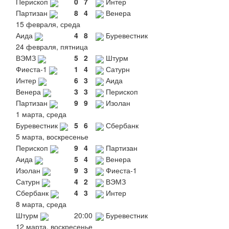
Перископ
0
7
Интер
Партизан
8
4
Венера
15 февраля, среда
Аида
4
8
Буревестник
24 февраля, пятница
ВЭМЗ
5
2
Штурм
Фиеста-1
1
4
Сатурн
Интер
6
3
Аида
Венера
3
3
Перископ
Партизан
9
9
Изолан
1 марта, среда
Буревестник
5
6
Сбербанк
5 марта, воскресенье
Перископ
9
4
Партизан
Аида
5
4
Венера
Изолан
9
3
Фиеста-1
Сатурн
4
2
ВЭМЗ
Сбербанк
4
3
Интер
8 марта, среда
Штурм
20:00
Буревестник
12 марта, воскресенье