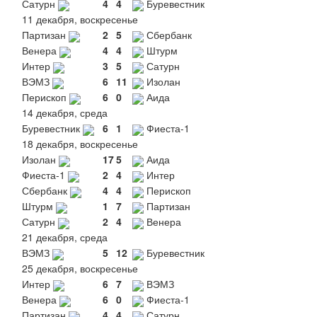
Сатурн
4
4
Буревестник
11 декабря, воскресенье
Партизан
2
5
Сбербанк
Венера
4
4
Штурм
Интер
3
5
Сатурн
ВЭМЗ
6
11
Изолан
Перископ
6
0
Аида
14 декабря, среда
Буревестник
6
1
Фиеста-1
18 декабря, воскресенье
Изолан
17
5
Аида
Фиеста-1
2
4
Интер
Сбербанк
4
4
Перископ
Штурм
1
7
Партизан
Сатурн
2
4
Венера
21 декабря, среда
ВЭМЗ
5
12
Буревестник
25 декабря, воскресенье
Интер
6
7
ВЭМЗ
Венера
6
0
Фиеста-1
Партизан
4
4
Сатурн