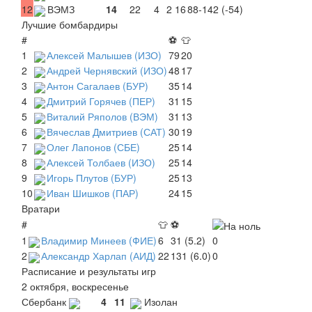
12
ВЭМЗ
14
22
4
2
16
88-142 (-54)
Лучшие бомбардиры
#
⚽
👕
1
Алексей Малышев (ИЗО)
79
20
2
Андрей Чернявский (ИЗО)
48
17
3
Антон Сагалаев (БУР)
35
14
4
Дмитрий Горячев (ПЕР)
31
15
5
Виталий Ряполов (ВЭМ)
31
13
6
Вячеслав Дмитриев (САТ)
30
19
7
Олег Лапонов (СБЕ)
25
14
8
Алексей Толбаев (ИЗО)
25
14
9
Игорь Плутов (БУР)
25
13
10
Иван Шишков (ПАР)
24
15
Вратари
#
👕
⚽
1
Владимир Минеев (ФИЕ)
6
31 (5.2)
0
2
Александр Харлап (АИД)
22
131 (6.0)
0
Расписание и результаты игр
2 октября, воскресенье
Сбербанк
4
11
Изолан