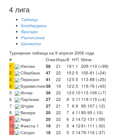
4 лига
Таблица
Бомбардиры
Вратари
Расписание
Шахматка
Турнирная таблица на 9 апреля 2006 года
#
Очки
Игры
В
Н
П
Мячи
1
Изолан
58
21
19
1
1
209-110 (+99)
2
Сбербанк
47
22
15
2
5
105-81 (+24)
3
Перископ
41
22
12
5
5
113-88 (+25)
4
Буревестник
38
19
12
2
5
119-76 (+43)
5
Интер
36
22
12
0
10
113-106 (+7)
6
Партизан
27
22
8
3
11
119-115 (+4)
7
Штурм
27
21
7
6
8
95-107 (-12)
8
Венера
25
22
7
4
11
85-95 (-10)
9
Аида
20
22
6
2
14
72-131 (-59)
10
Фиеста-1
19
21
5
4
12
81-111 (-30)
11
Сатурн
18
22
5
3
14
79-116 (-37)