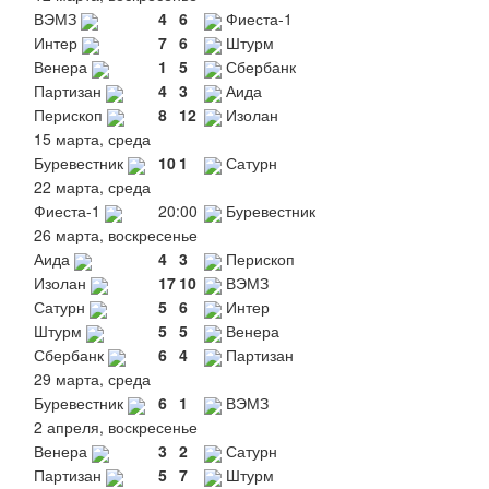
ВЭМЗ
4
6
Фиеста-1
Интер
7
6
Штурм
Венера
1
5
Сбербанк
Партизан
4
3
Аида
Перископ
8
12
Изолан
15 марта, среда
Буревестник
10
1
Сатурн
22 марта, среда
Фиеста-1
20:00
Буревестник
26 марта, воскресенье
Аида
4
3
Перископ
Изолан
17
10
ВЭМЗ
Сатурн
5
6
Интер
Штурм
5
5
Венера
Сбербанк
6
4
Партизан
29 марта, среда
Буревестник
6
1
ВЭМЗ
2 апреля, воскресенье
Венера
3
2
Сатурн
Партизан
5
7
Штурм