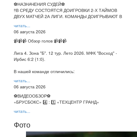
⚽НАЗНАЧЕНИЯ СУДЕЙ⚽
‼В СРЕДУ СОСТОЯТСЯ ДОИГРОВКИ 2-Х ТАЙМОВ
ДВУХ МАТЧЕЙ 2А ЛИГИ. КОМАНДЫ ДОИГРЫВАЮТ В
читать...
06 августа 2026
📹📹📹 Обзор голов 📹📹📹
Лига 4. Зона "Б". 12 тур. Лето 2026. МФК "Восход" -
Ирбис 6:2 (1:0).
В нашей команде отличились:
читать...
06 августа 2026
⚽️ВИДЕООБЗОР⚽️
«БРУСБОКС» 4️⃣ : 1️⃣ «ТЕХЦЕНТР ГРАНД»
читать...
Фото