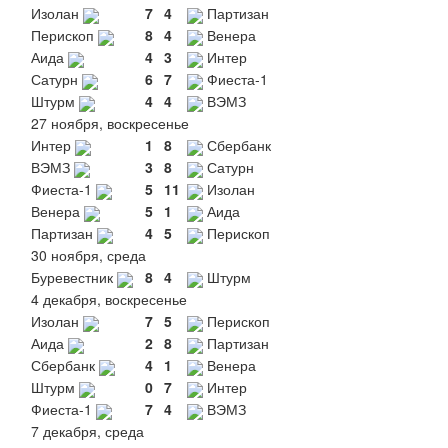
Изолан
7
4
Партизан
Перископ
8
4
Венера
Аида
4
3
Интер
Сатурн
6
7
Фиеста-1
Штурм
4
4
ВЭМЗ
27 ноября, воскресенье
Интер
1
8
Сбербанк
ВЭМЗ
3
8
Сатурн
Фиеста-1
5
11
Изолан
Венера
5
1
Аида
Партизан
4
5
Перископ
30 ноября, среда
Буревестник
8
4
Штурм
4 декабря, воскресенье
Изолан
7
5
Перископ
Аида
2
8
Партизан
Сбербанк
4
1
Венера
Штурм
0
7
Интер
Фиеста-1
7
4
ВЭМЗ
7 декабря, среда