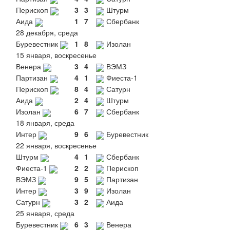
Перископ
3
3
Штурм
Аида
1
7
Сбербанк
28 декабря, среда
Буревестник
1
8
Изолан
15 января, воскресенье
Венера
3
4
ВЭМЗ
Партизан
4
1
Фиеста-1
Перископ
8
4
Сатурн
Аида
2
4
Штурм
Изолан
6
7
Сбербанк
18 января, среда
Интер
9
6
Буревестник
22 января, воскресенье
Штурм
4
1
Сбербанк
Фиеста-1
2
2
Перископ
ВЭМЗ
9
5
Партизан
Интер
3
9
Изолан
Сатурн
3
2
Аида
25 января, среда
Буревестник
6
3
Венера