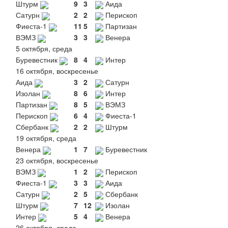
Штурм
9
3
Аида
Сатурн
2
2
Перископ
Фиеста-1
11
5
Партизан
ВЭМЗ
3
3
Венера
5 октября, среда
Буревестник
8
4
Интер
16 октября, воскресенье
Аида
3
2
Сатурн
Изолан
8
6
Интер
Партизан
8
5
ВЭМЗ
Перископ
6
4
Фиеста-1
Сбербанк
2
2
Штурм
19 октября, среда
Венера
1
7
Буревестник
23 октября, воскресенье
ВЭМЗ
1
2
Перископ
Фиеста-1
3
3
Аида
Сатурн
2
5
Сбербанк
Штурм
7
12
Изолан
Интер
5
4
Венера
26 октября, среда