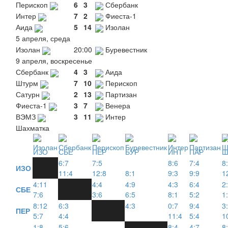
Перископ
6
3
Сбербанк
Интер
7
2
Фиеста-1
Аида
5
14
Изолан
5 апреля, среда
Изолан
20:00
Буревестник
9 апреля, воскресенье
Сбербанк
4
3
Аида
Штурм
7
10
Перископ
Сатурн
2
13
Партизан
Фиеста-1
3
7
Венера
ВЭМЗ
3
11
Интер
Шахматка
ИЗО
СБЕ
ПЕР
БУР
ИНТ
ПАР
Ш
6:7
7:5
8:6
7:4
8
ИЗО
11:4
12:8
8:1
9:3
9:9
1
4:11
4:4
4:9
4:3
6:4
2
СБЕ
7:6
3:6
6:5
8:1
5:2
1
8:12
6:3
4:3
0:7
9:4
3
ПЕР
5:7
4:4
11:4
5:4
1
1:8
5:6
8:4
4:7
8