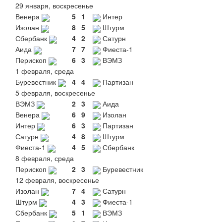
29 января, воскресенье
Венера
5
1
Интер
Изолан
8
5
Штурм
Сбербанк
4
2
Сатурн
Аида
7
7
Фиеста-1
Перископ
6
3
ВЭМЗ
1 февраля, среда
Буревестник
4
4
Партизан
5 февраля, воскресенье
ВЭМЗ
2
3
Аида
Венера
6
9
Изолан
Интер
6
3
Партизан
Сатурн
4
8
Штурм
Фиеста-1
4
5
Сбербанк
8 февраля, среда
Перископ
2
3
Буревестник
12 февраля, воскресенье
Изолан
7
4
Сатурн
Штурм
4
3
Фиеста-1
Сбербанк
5
1
ВЭМЗ