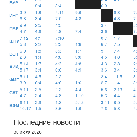
БУР
9:4
3:4
6:9
3:9
1:8
4:11
9:6
6:3
7
ИНТ
6:8
3:4
7:0
4:8
4:3
7
9:9
2:5
4:5
3:4
5
ПАР
4:7
4:6
4:9
7:4
3:6
7
7:12
4:1
7:10
0:7
1:7
ШТУ
5:8
2:2
3:3
4:8
6:7
7:5
6:9
1:5
3:3
1:7
5:1
7:4
4
ВЕН
2:6
1:4
4:8
3:6
4:5
4:8
5
5:14
1:7
4:3
4:8
4:3
2:8
2
АИД
5:17
3:4
0:6
4:9
3:6
3:4
3
5:11
4:5
2:2
2:4
11:5
3
ФИЕ
3:9
6:4
4:6
1:6
2:7
1:4
3
5:11
2:5
2:2
4:4
5:6
2:13
4
САТ
4:7
2:4
4:8
1:10
5:3
4:4
4
6:11
3:8
1:2
5:12
3:11
9:5
5
ВЭМ
10:17
1:5
3:6
1:6
7:6
5:8
4
Последние новости
30 июля 2026