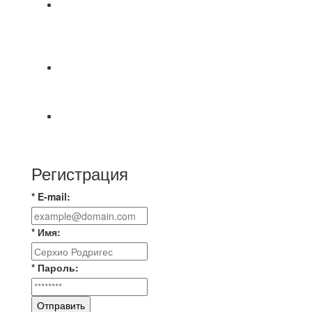
⚽НАЗНАЧЕНИЯ СУДЕЙ⚽ ‼В СРЕДУ
СОСТОЯТСЯ ДОИГРОВКИ 2-Х ТАЙМОВ ДВУХ
МАТЧЕЙ 2А ЛИГИ.
📹📹📹 Обзор голов 📹📹📹 Лига 4. Зона "Б". 12
тур. Лето 2026. МФК "Восход" - Ирбис 6:2
⚽️ВИДЕООБЗОР⚽️ «БРУСБОКС» 4️⃣ : 1️⃣
«ТЕХЦЕНТР ГРАНД»
Регистрация
* E-mail:
* Имя:
* Пароль:
Отправить