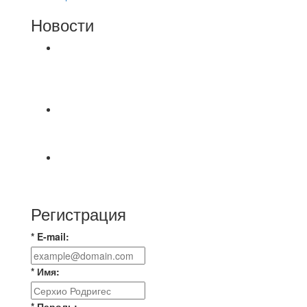
Новости
⚽НАЗНАЧЕНИЯ СУДЕЙ⚽ ‼В СРЕДУ
СОСТОЯТСЯ ДОИГРОВКИ 2-Х ТАЙМОВ ДВУХ
МАТЧЕЙ 2А ЛИГИ.
⚽️ВИДЕООБЗОР⚽️ 4 ЛИГА А «РСК КОМПЛЕКТ»
9️⃣ : 6️⃣ «МАЛЬОРКА»
🇷🇺 Дебют в Первенстве России по футболу
среди команд Первой лиги Дмитрий
Регистрация
* E-mail:
* Имя:
* Пароль: