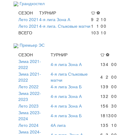
Грандхостел
СЕЗОН
ТУРНИР
👕
⚽
Лето 2021
4-я лига Зона А
9
2
1
0
Лето 2021
4-я лига. Стыковые матчи
1
1
0
0
ВСЕГО
10
3
1
0
Премьер ЭС
СЕЗОН
ТУРНИР
👕
⚽
Зима 2021-
4-я лига Зона А
13
4
0
0
2022
Зима 2021-
4-я лига Стыковые
4
2
0
0
2022
матчи
Лето 2022
4-я лига Зона Б
13
9
0
0
Зима 2022-
4-я лига Зона А
13
2
0
0
2023
Лето 2023
4-я лига Зона А
15
6
3
0
Зима 2023-
4-я лига Зона Б
18
13
0
0
2024
Лето 2024
4А лига
13
5
1
0
Зима 2024-
4-я лига. Зона А
6
3
0
0