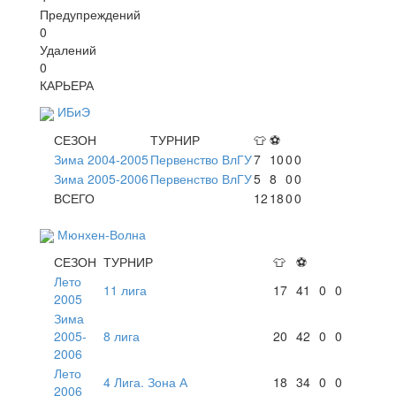
Предупреждений
0
Удалений
0
КАРЬЕРА
ИБиЭ
СЕЗОН
ТУРНИР
👕
⚽
Зима 2004-2005
Первенство ВлГУ
7
10
0
0
Зима 2005-2006
Первенство ВлГУ
5
8
0
0
ВСЕГО
12
18
0
0
Мюнхен-Волна
СЕЗОН
ТУРНИР
👕
⚽
Лето
11 лига
17
41
0
0
2005
Зима
2005-
8 лига
20
42
0
0
2006
Лето
4 Лига. Зона А
18
34
0
0
2006